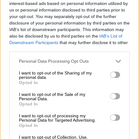
πιθανότητα να πέσει κάτω από 1,4. Τελικά, ο
interest-based ads based on personal information utilized by
δείκτης έπεσε στο 1,06. Στην Αίγυπτο,
us or personal information disclosed to third parties prior to
your opt-out. You may separately opt-out of the further
πέρυσι γεννήθηκαν λιγότερα από 2
disclosure of your personal information by third parties on the
εκατομμύρια μωρά, αριθμός που δεν
IAB’s list of downstream participants. This information may
αναμενόταν πριν το 2100.
also be disclosed by us to third parties on the
IAB’s List of
Downstream Participants
that may further disclose it to other
Η τάση αυτή είναι παγκόσμια
. Στην Ινδία, η
third parties.
γονιμότητα έχει ήδη πέσει κάτω από το
Please note that this website/app uses one or more Google
Personal Data Processing Opt Outs
επίπεδο αντικατάστασης 2,1 σε πολλές
services and may gather and store information including but
περιοχές, ενώ στον βορρά, στις φτωχότερες
not limited to your visit or usage behaviour. You may click to
I want to opt-out of the Sharing of my
personal data.
πολιτείες, οι δείκτες είναι υψηλότεροι αλλά
grant or deny consent to Google and its third-party tags to
Opted In
use your data for below specified purposes in below Google
συνεχίζουν να μειώνονται. Στην
Τουρκία
, ο
consent section.
I want to opt-out of the Sale of my
δείκτης μειώθηκε στο 1,48, πολύ κάτω από
Personal Data.
το επίπεδο που απαιτείται για σταθερό
Opted In
πληθυσμό και
στην Ελλάδα εκτιμάται σε 1,27
I want to opt-out of processing my
το 2025, από 2,23 το 1980
. Ακόμα και χώρες
Personal Data for Targeted Advertising.
Opted In
με παλιότερα υψηλή γονιμότητα, όπως η
Κίνα ή το Μεξικό, βλέπουν μείωση των
I want to opt-out of Collection, Use,