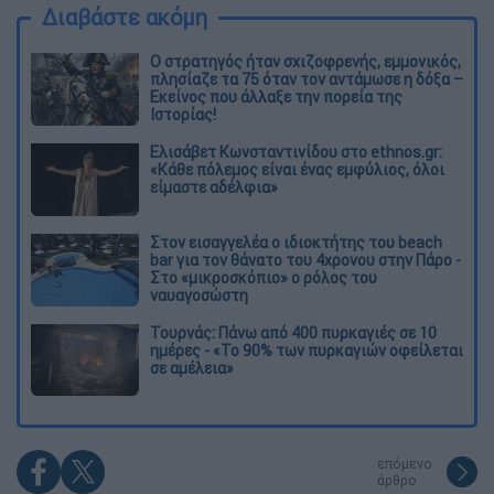
Διαβάστε ακόμη
O στρατηγός ήταν σχιζοφρενής, εμμονικός,
πλησίαζε τα 75 όταν τον αντάμωσε η δόξα –
Εκείνος που άλλαξε την πορεία της
Ιστορίας!
Ελισάβετ Κωνσταντινίδου στο ethnos.gr:
«Κάθε πόλεμος είναι ένας εμφύλιος, όλοι
είμαστε αδέλφια»
Στον εισαγγελέα ο ιδιοκτήτης του beach
bar για τον θάνατο του 4χρονου στην Πάρο -
Στο «μικροσκόπιο» ο ρόλος του
ναυαγοσώστη
Τουρνάς: Πάνω από 400 πυρκαγιές σε 10
ημέρες - «Το 90% των πυρκαγιών οφείλεται
σε αμέλεια»
επόμενο
άρθρο