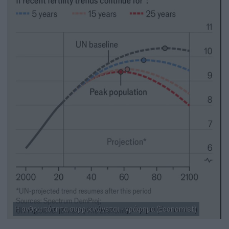
Η ανθρωπότητα συρρικνώνεται - γράφημα (Economist)