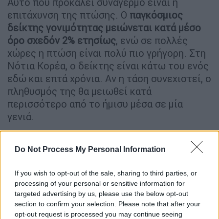
Αυτό που προκαλεί συναγερμό είναι η
επιτάχυνση της πτώσης. Ο
παγκόσμιος
δείκτης γονιμότητας
μειώνεται κατά μέσο
όρο σχεδόν 2% ετησίως
, ενώ σε πολλές
χώρες η πτώση είναι πολύ πιο γρήγορη. Στη
Νότια Κορέα, ο δείκτης είναι κάτω του ενός
εδώ και επτά χρόνια. Αν η τάση συνεχιστεί, ο
πληθυσμός της θα μειωθεί κατά
περισσότερο από το ήμισυ μέσα σε μία
γενιά.
Αναπάντεχες διακυμάνσεις και νέα
χαμηλά
Do Not Process My Personal Information
Οι προβλέψεις των διεθνών οργανισμών
If you wish to opt-out of the sale, sharing to third parties, or
συχνά δεν πιάνουν την πραγματικότητα. Στην
processing of your personal or sensitive information for
targeted advertising by us, please use the below opt-out
Κολομβία, ο ΟΗΕ είχε υπολογίσει δείκτη
section to confirm your selection. Please note that after your
γονιμότητας 1,63 για το 2024, με μόλις 2,5%
opt-out request is processed you may continue seeing