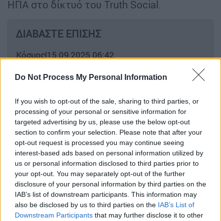
ΗΠΑ στο δίκτυό του Truth Social.
ΔΙΑΒΑΣΤΕ ΕΠΙΣΗΣ
Κόσμος
|
15.09.2025 06:42
Ο Τραμπ λέει στο Ισραήλ «να
Do Not Process My Personal Information
προσέχει» μετά τους βομβαρδισμούς
του στο Κατάρ
If you wish to opt-out of the sale, sharing to third parties, or
processing of your personal or sensitive information for
Πολιτισμός
|
15.09.2025 14:19
targeted advertising by us, please use the below opt-out
section to confirm your selection. Please note that after your
Βραβεία Emmy: Μία βραδιά γεμάτη
opt-out request is processed you may continue seeing
μηνύματα υπέρ της Παλαιστίνης και
interest-based ads based on personal information utilized by
σπόντες προς τον Τραμπ
us or personal information disclosed to third parties prior to
your opt-out. You may separately opt-out of the further
disclosure of your personal information by third parties on the
IAB’s list of downstream participants. This information may
also be disclosed by us to third parties on the
IAB’s List of
Τρεις Δημοκρατικοί υποψήφιοι
- και
ένας
Downstream Participants
that may further disclose it to other