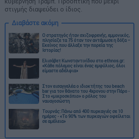
κυβέρνηση Τραμπ. Προοπτική που μέχρι
στιγμής διαψεύδει ο ίδιος.
Διαβάστε ακόμη
O στρατηγός ήταν σχιζοφρενής, εμμονικός,
πλησίαζε τα 75 όταν τον αντάμωσε η δόξα –
Εκείνος που άλλαξε την πορεία της
Ιστορίας!
Ελισάβετ Κωνσταντινίδου στο ethnos.gr:
«Κάθε πόλεμος είναι ένας εμφύλιος, όλοι
είμαστε αδέλφια»
Στον εισαγγελέα ο ιδιοκτήτης του beach
bar για τον θάνατο του 4χρονου στην Πάρο -
Στο «μικροσκόπιο» ο ρόλος του
ναυαγοσώστη
Τουρνάς: Πάνω από 400 πυρκαγιές σε 10
ημέρες - «Το 90% των πυρκαγιών οφείλεται
σε αμέλεια»