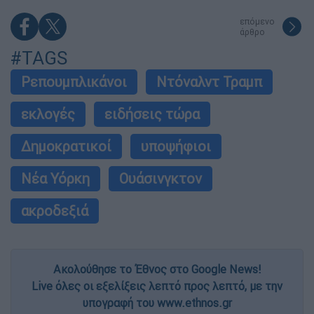
επόμενο
άρθρο
#TAGS
Ρεπουμπλικάνοι
Ντόναλντ Τραμπ
εκλογές
ειδήσεις τώρα
Δημοκρατικοί
υποψήφιοι
Νέα Υόρκη
Ουάσινγκτον
ακροδεξιά
Ακολούθησε το Έθνος στο Google News!
Live όλες οι εξελίξεις λεπτό προς λεπτό, με την
υπογραφή του www.ethnos.gr