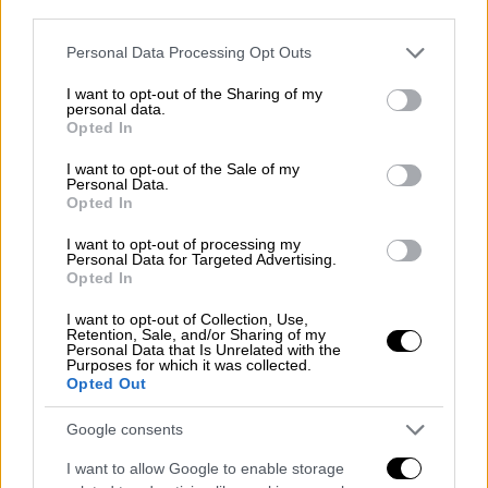
Ρεπουμπλικάνος
-
θα διεκδικήσουν τις
third parties.
ψήφους των Νεοϋορκέζων
στις εκλογής της
Please note that this website/app uses one or more Google
Personal Data Processing Opt Outs
4ης Νοεμβρίου, αλλά είναι αυτός ο 33χρονος
services and may gather and store information including but
υποψήφιος, αυτοαποκαλούμενος
not limited to your visit or usage behaviour. You may click to
I want to opt-out of the Sharing of my
personal data.
«σοσιαλιστής», που προηγείται επί του
grant or deny consent to Google and its third-party tags to
Opted In
use your data for below specified purposes in below Google
παρόντος στις δημοσκοπήσεις με μεγάλη
consent section.
I want to opt-out of the Sale of my
διαφορά.
Personal Data.
Opted In
Χθες Κυριακή (14/09), η
κυβερνήτρια της
πολιτείας της Νέας Υόρκης
δήλωσε ανοιχτά
I want to opt-out of processing my
Personal Data for Targeted Advertising.
τη στήριξή της στην υποψηφιότητα αυτού
Opted In
του πολιτικού της
αριστερής τάσης του
I want to opt-out of Collection, Use,
Δημοκρατικού Κόμματος
, δηλώνοντας ότι η
Retention, Sale, and/or Sharing of my
Personal Data that Is Unrelated with the
καταπολέμηση του υψηλού κόστους ζωής,
Purposes for which it was collected.
Opted Out
την οποία ο Μαμντάνι έχει θέσει στο
επίκεντρο της προεκλογικής της
Google consents
εκστρατείας, ήταν πάντα η «προτεραιότητά»
I want to allow Google to enable storage
της.