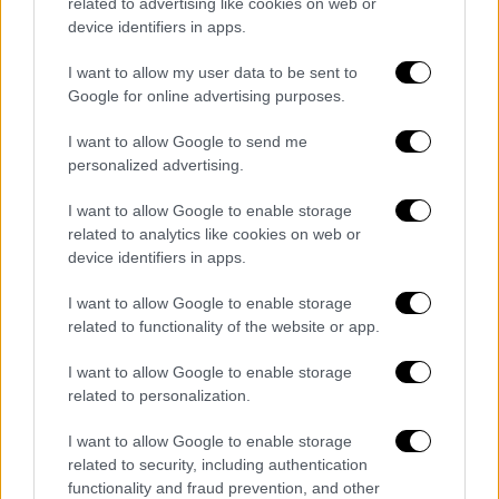
related to advertising like cookies on web or
device identifiers in apps.
«Ως κυβερνήτρια, έχω κάνει βήματα προς την
επίτευξη αυτού του στόχου
,
I want to allow my user data to be sent to
συμπεριλαμβανομένης της μείωσης των
Google for online advertising purposes.
φόρων εισοδήματος για τη μεσαία τάξη και
I want to allow Google to send me
της δωρεάν παροχής σχολικών γευμάτων σε
personalized advertising.
όλους τους μαθητές. Αλλά υπάρχει ακόμη
πολλή δουλειά που πρέπει να γίνει», έγραψε
I want to allow Google to enable storage
η Χόκουλ.
related to analytics like cookies on web or
device identifiers in apps.
«Και δεδομένων των
απαράδεκτων και
I want to allow Google to enable storage
καταστροφικών πολιτικών
που βγαίνουν
related to functionality of the website or app.
κάθε μέρα από την Ουάσινγκτον, πρέπει να
ξέρω ότι ο επόμενος δήμαρχος δεν θα είναι
I want to allow Google to enable storage
κάποιος πρόθυμος να παραδώσει ούτε
related to personalization.
εκατοστό στον Πρόεδρο Τραμπ», πρόσθεσε.
I want to allow Google to enable storage
related to security, including authentication
Δεν είναι η πρώτη φορά που ο Τραμπ
functionality and fraud prevention, and other