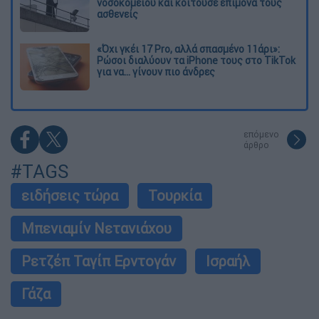
νοσοκομείου και κοιτούσε επίμονα τους
ασθενείς
«Όχι γκέι 17 Pro, αλλά σπασμένο 11άρι»:
Ρώσοι διαλύουν τα iPhone τους στο TikTok
για να... γίνουν πιο άνδρες
επόμενο
άρθρο
#TAGS
ειδήσεις τώρα
Τουρκία
Μπενιαμίν Νετανιάχου
Ρετζέπ Ταγίπ Ερντογάν
Ισραήλ
Γάζα