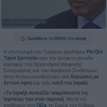
Ρετζέπ Ταγίπ Ερντογάν (AP)
Προσθέστε το ΕΘΝΟΣ στη Google
Η επιστροφή του Τούρκου προέδρου
Ρετζέπ
Ταγίπ Ερντογάν
από την έκτακτη σύνοδο
κορυφής του Οργανισμού Ισλαμικής
Συνεργασίας και του Αραβικού Συνδέσμου
στην Ντόχα συνοδεύτηκε από
δηλώσεις με
έντονο ύφος
και πάλι
κατά του Ισραήλ
.
«
Το Ισραήλ συνεχίζει απερίσκεπτα τις
ληστείες του στην περιοχή
. Μετά τις
επιθέσεις στη
Γάζα
, τη Συρία, τον Λίβανο,