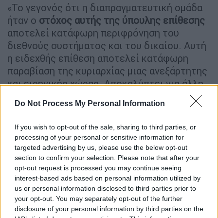
«Το γεγονός ότι η διαπραγματευτική ομάδα
ήταν ο
στόχος αυτής της ύπουλης επίθεσης
αποτελεί κατάφωρη περιφρόνηση του
διεθνούς συστήματος και του δικαίου. Αυτή
η ειδεχθής επίθεση αποτελεί κατάφωρη
παραβίαση της κυριαρχίας μιας ανεξάρτητης
και ειρηνικής χώρας. Αποκαλύπτει για άλλη
μια φορά το σημείο, στο οποίο έχει φτάσει η
Do Not Process My Personal Information
κατοχική και τρομοκρατική νοοτροπία του
Ισραήλ. Όλος ο κόσμος βλέπει τώρα ότι το
If you wish to opt-out of the sale, sharing to third parties, or
Ισραήλ αποτελεί σαφή απειλή για τη διεθνή
processing of your personal or sensitive information for
τάξη. Ως Τουρκία, εκφράζουμε με τον πιο
targeted advertising by us, please use the below opt-out
έντονο τρόπο ότι στεκόμαστε στο πλευρό
section to confirm your selection. Please note that after your
opt-out request is processed you may continue seeing
του αδελφού μας Κατάρ και του
interest-based ads based on personal information utilized by
παλαιστινιακού λαού. Με την ευκαιρία αυτή,
us or personal information disclosed to third parties prior to
εύχομαι ο Αλλάχ να αναπαύσει τους
your opt-out. You may separately opt-out of the further
αδελφούς και τις αδελφές μας, που έπεσαν
disclosure of your personal information by third parties on the