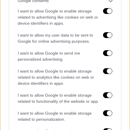
Google consents
στήριξη προς το Κατάρ.
I want to allow Google to enable storage
«Η σύνοδος κορυφής
μάς κατέδειξε έντονα
related to advertising like cookies on web or
device identifiers in apps.
τη συλλογική βούληση
του
ισλαμικού
κόσμου
κατά της ισραηλινής επιθετικότητας
I want to allow my user data to be sent to
και την αλληλεγγύη του προς το Κατάρ. Στη
Google for online advertising purposes.
δήλωση που υιοθετήσαμε σήμερα, τονίσαμε
I want to allow Google to send me
ότι η ισραηλινή επίθεση στρεφόταν εναντίον
personalized advertising.
όλων των ισλαμικών κρατών. Ζητήσαμε
επίσης όλα τα δυνατά νόμιμα και
I want to allow Google to enable storage
αποτελεσματικά μέτρα για να σταματήσουν
related to analytics like cookies on web or
device identifiers in apps.
οι απάνθρωπες πράξεις του Ισραήλ κατά του
παλαιστινιακού λαού. Ως πρωτοπόροι της
I want to allow Google to enable storage
χώρας μας, αξιολογήσαμε πρόσθετα μέτρα,
related to functionality of the website or app.
συμπεριλαμβανομένης της αναθεώρησης των
I want to allow Google to enable storage
διπλωματικών και οικονομικών σχέσεων με
related to personalization.
το Ισραήλ. Με την ευκαιρία της συνόδου