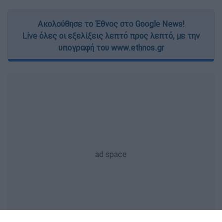
Ακολούθησε το Έθνος στο Google News!
Live όλες οι εξελίξεις λεπτό προς λεπτό, με την
υπογραφή του www.ethnos.gr