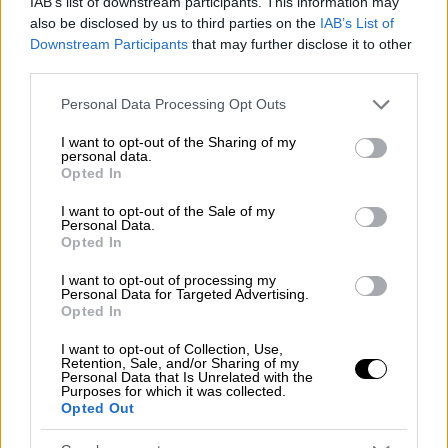
IAB’s list of downstream participants. This information may
θύματα της κρατικής τρομοκρατίας του
also be disclosed by us to third parties on the
IAB’s List of
Ισραήλ και ταχεία ανάρρωση στους
Downstream Participants
that may further disclose it to other
τραυματίες».
third parties.
Η Τουρκία σημαιοφόρος του
Please note that this website/app uses one or more Google
Personal Data Processing Opt Outs
services and may gather and store information including but
παλαιστινιακού ζητήματος
not limited to your visit or usage behaviour. You may click to
I want to opt-out of the Sharing of my
personal data.
grant or deny consent to Google and its third-party tags to
Ο πρόεδρος Ερντογάν τόνισε ότι
η Τουρκία
Opted In
use your data for below specified purposes in below Google
θα συνεχίσει να προβάλλει ηγετικό ρόλο
consent section.
I want to opt-out of the Sale of my
στην
υπεράσπιση των
Παλαιστινίων
.
Personal Data.
Opted In
«Η Τουρκία θα συνεχίσει να είναι ο
I want to opt-out of processing my
σημαιοφόρος του παλαιστινιακού ζητήματος
Personal Data for Targeted Advertising.
Opted In
υπό οποιεσδήποτε συνθήκες».
I want to opt-out of Collection, Use,
Σχολιάζοντας τη
συμμετοχή πολλών ηγετών
Retention, Sale, and/or Sharing of my
Personal Data that Is Unrelated with the
στη σύνοδο
, ο Ερντογάν επισήμανε τη
Purposes for which it was collected.
Opted Out
συλλογική βούληση του ισλαμικού κόσμου
κατά της ισραηλινής επιθετικότητας και τη