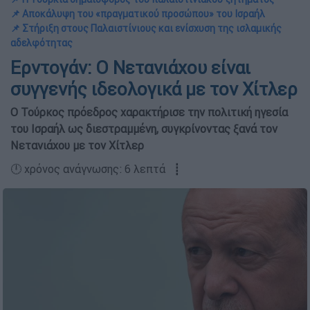
📌 Αποκάλυψη του «πραγματικού προσώπου» του Ισραήλ
📌 Στήριξη στους Παλαιστίνιους και ενίσχυση της ισλαμικής
αδελφότητας
Ερντογάν: Ο Νετανιάχου είναι
συγγενής ιδεολογικά με τον Χίτλερ
Ο Τούρκος πρόεδρος χαρακτήρισε την πολιτική ηγεσία
του Ισραήλ ως διεστραμμένη, συγκρίνοντας ξανά τον
Νετανιάχου με τον Χίτλερ
🕛 χρόνος ανάγνωσης: 6 λεπτά ┋