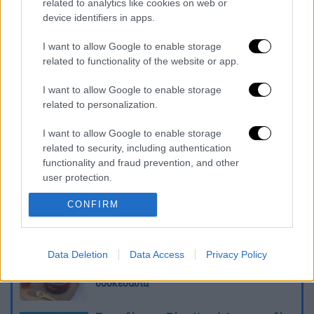
related to analytics like cookies on web or
στην ατζέντα και στη συνέχεια που επιθυμεί
device identifiers in apps.
να δώσει η τουρκική διπλωματία με την
I want to allow Google to enable storage
Παλαιστινιακή Αρχή πλέον, από τη στιγμή
related to functionality of the website or app.
που η Χαμάς έχει πλέον εκτοπιστεί από το
κάδρο.
I want to allow Google to enable storage
related to personalization.
Διαβάστε ακόμη
I want to allow Google to enable storage
Θρήνος για τον Λιονέλ Μέσι: Πέθανε στα 68
related to security, including authentication
του χρόνια ο πατέρας του, Χόρχε
functionality and fraud prevention, and other
user protection.
Φωτιά στην Αττικοβοιωτία: Πώς στήθηκε η
CONFIRM
μεγάλη επιχείρηση διάσωσης - 254 πολίτες
απομακρύνθηκαν διά θαλάσσης
Data Deletion
Data Access
Privacy Policy
Συναγερμός από τον ΕΦΕΤ: Ανακαλείται
γνωστή μαρμελάδα - Κίνδυνος θραύσης στη
συσκευασία