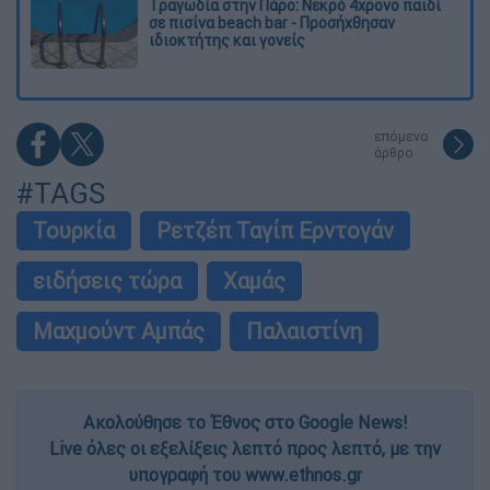
Τραγωδία στην Πάρο: Νεκρό 4χρονο παιδί
σε πισίνα beach bar - Προσήχθησαν
ιδιοκτήτης και γονείς
επόμενο
άρθρο
#TAGS
Τουρκία
Ρετζέπ Ταγίπ Ερντογάν
ειδήσεις τώρα
Χαμάς
Μαχμούντ Αμπάς
Παλαιστίνη
Ακολούθησε το Έθνος στο Google News!
Live όλες οι εξελίξεις λεπτό προς λεπτό, με την
υπογραφή του www.ethnos.gr