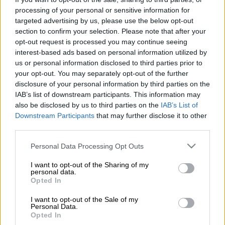
Προσθέστε το ΕΘΝΟΣ στη Google
processing of your personal or sensitive information for
targeted advertising by us, please use the below opt-out
section to confirm your selection. Please note that after your
Ο Τούρκος πρόεδρος,
Ρετζέπ Ταγίπ
opt-out request is processed you may continue seeing
Ερντογάν
, συναντήθηκε σήμερα με τον
interest-based ads based on personal information utilized by
Παλαιστίνιο πρόεδρο
Μαχμούντ Αμπάς
στο
us or personal information disclosed to third parties prior to
προεδρικό Μέγαρο. Ο Ερντογάν υποδέχτηκε
your opt-out. You may separately opt-out of the further
τον Αμπάς με επίσημη τελετή, με τις
disclosure of your personal information by third parties on the
IAB’s list of downstream participants. This information may
τουρκικές και
παλαιστινιακές
σημαίες να
also be disclosed by us to third parties on the
IAB’s List of
δεσπόζουν στο προαύλιο, πριν οι δύο ηγέτες
Downstream Participants
that may further disclose it to other
ποζάρουν για κοινή φωτογραφία.
third parties.
Please note that this website/app uses one or more Google
Στη συνέχεια, ο
Ερντογάν και ο Αμπάς
Personal Data Processing Opt Outs
services and may gather and store information including but
προχώρησαν σε διμερή συνάντηση στο
not limited to your visit or usage behaviour. You may click to
I want to opt-out of the Sharing of my
εσωτερικό του Μεγάρου. Η συζήτηση
personal data.
grant or deny consent to Google and its third-party tags to
Opted In
διεξήχθη κεκλεισμένων των θυρών και
use your data for below specified purposes in below Google
κάλυψε το φάσμα των διμερών σχέσεων και
consent section.
I want to opt-out of the Sale of my
Personal Data.
των περιφερειακών εξελίξεων.
Opted In