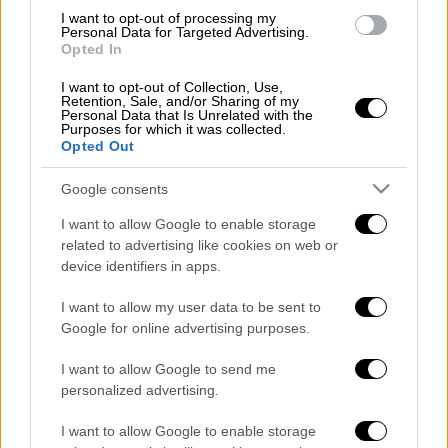
I want to opt-out of processing my
ΔΙΑΒΑΣΤΕ ΕΠΙΣΗΣ
Personal Data for Targeted Advertising.
Opted In
Πολιτική
|
17.09.2025 13:58
I want to opt-out of Collection, Use,
Η Τουρκία ζητά
Retention, Sale, and/or Sharing of my
Personal Data that Is Unrelated with the
αποστρατιωκοποίηση 23 νησιών με
Purposes for which it was collected.
Opted Out
νέα NAVTEX μετά την άσκηση
ετοιμότητας στο Αιγαίο
Google consents
I want to allow Google to enable storage
Κόσμος
|
18.09.2025 20:15
related to advertising like cookies on web or
Ο Μπαχτσελί χαράσσει νέα ρότα:
device identifiers in apps.
Ζητά η Τουρκία να στραφεί από τη
I want to allow my user data to be sent to
Δύση προς Μόσχα και Πεκίνο
Google for online advertising purposes.
I want to allow Google to send me
personalized advertising.
Στη συνάντηση συμμετείχε και ο
Υπουργός
I want to allow Google to enable storage
Εξωτερικών
Χακάν Φιντάν
, δίνοντας βάρος