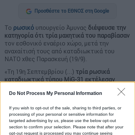
Προσθέστε το ΕΘΝΟΣ στη Google
Το
ρωσικό
υπουργείο Άμυνας
διέψευσε την
κατηγορία ότι τρία μαχητικά του παραβίασαν
τον εσθονικό εναέριο χώρο, μετά την
αναχαίτισή τους από καταδιωκτικά του
NATO χθες Παρασκευή (19/9).
«Τη 19η Σεπτεμβρίου (...)
τρία ρωσικά
καταδιωκτικά τύπου MiG-31 εκτέλεσαν
προβλεπόμενη πτήση
από την Καρέλια προς
Do Not Process My Personal Information
αεροδρόμιο στην περιφέρεια
Καλίνινγκραντ,», ρωσικό θύλακο ανάμεσα στη
If you wish to opt-out of the sale, sharing to third parties, or
Λιθουανία και την Πολωνία, ανέφερε το
processing of your personal or sensitive information for
ρωσικό υπουργείο Άμυνας μέσω Telegram.
targeted advertising by us, please use the below opt-out
section to confirm your selection. Please note that after your
opt-out request is processed you may continue seeing