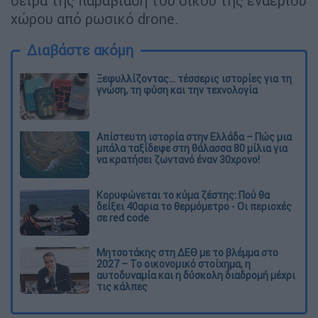
σειρά της παραβίαση του δικού της εναέριου
χώρου από ρωσικό drone.
Διαβάστε ακόμη
Ξεφυλλίζοντας... τέσσερις ιστορίες για τη
γνώση, τη φύση και την τεχνολογία
Απίστευτη ιστορία στην Ελλάδα – Πώς μια
μπάλα ταξίδεψε στη θάλασσα 80 μίλια για
να κρατήσει ζωντανό έναν 30χρονο!
Κορυφώνεται το κύμα ζέστης: Πού θα
δείξει 40αρια το θερμόμετρο - Οι περιοχές
σε red code
Μητσοτάκης στη ΔΕΘ με το βλέμμα στο
2027 – Το οικονομικό στοίχημα, η
αυτοδυναμία και η δύσκολη διαδρομή μέχρι
τις κάλπες