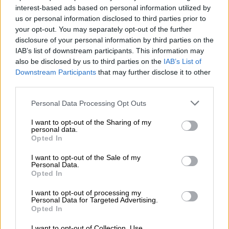
ΔΙΑΒΑΣΤΕ ΕΠΙΣΗΣ
interest-based ads based on personal information utilized by
us or personal information disclosed to third parties prior to
Κόσμος
|
20.09.2025 07:29
your opt-out. You may separately opt-out of the further
Συναγερμός στην Πολωνία:
disclosure of your personal information by third parties on the
Απογειώνει μαχητικά αεροσκάφη
IAB’s list of downstream participants. This information may
also be disclosed by us to third parties on the
IAB’s List of
μετά από μπαράζ επιθέσεων της
Downstream Participants
that may further disclose it to other
Ρωσίας στη δυτική Ουκρανία
third parties.
Please note that this website/app uses one or more Google
Personal Data Processing Opt Outs
services and may gather and store information including but
not limited to your visit or usage behaviour. You may click to
I want to opt-out of the Sharing of my
«Η πτήση εκτυλίχτηκε με
αυστηρή
personal data.
grant or deny consent to Google and its third-party tags to
Opted In
συμμόρφωση στους διεθνείς κανόνες
για τη
use your data for below specified purposes in below Google
χρήση του εναέριου χώρου, χωρίς να
consent section.
I want to opt-out of the Sale of my
Personal Data.
παραβιαστούν τα σύνορα άλλον κρατών, κάτι
Opted In
που επιβεβαιώθηκε από τα μέσα ελέγχου»
του εναέριου χώρου», συνέχισε.
I want to opt-out of processing my
Personal Data for Targeted Advertising.
Opted In
«Κατά τη διάρκεια της πτήσης,
τα ρωσικά
I want to opt-out of Collection, Use,