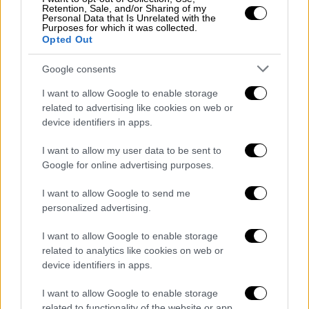
αεροσκάφη δεν παρέκκλιναν
από το
Retention, Sale, and/or Sharing of my
καθορισμένο σχέδιο πτήσης και δεν
Personal Data that Is Unrelated with the
Purposes for which it was collected.
παραβίασαν τον εσθονικό εναέριο χώρο»,
Opted Out
διαβεβαίωσε.
Google consents
Κατά την ίδια πηγή, τα αεροσκάφη πέταξαν
I want to allow Google to enable storage
πάνω από «ουδέτερα (σ.σ. διεθνή) ύδατα στη
related to advertising like cookies on web or
Βαλτική θάλασσα και σε απόσταση τριών και
device identifiers in apps.
πλέον χιλιομέτρων από την (εσθονική) νήσο
I want to allow my user data to be sent to
Βάιντλο», στον Κόλπο της Φινλανδίας.
Google for online advertising purposes.
Η χώρα της Βαλτικής έκανε λόγο την
I want to allow Google to send me
Παρασκευή για
παραβίαση
«
θράσους άνευ
personalized advertising.
προηγουμένου
»
από τρία ρωσικά μαχητικά
και πρόσθεσε πως ζήτησε από το NATO, του
I want to allow Google to enable storage
related to analytics like cookies on web or
οποίου είναι κράτος μέλος, να
device identifiers in apps.
ενεργοποιήσει το Άρθρο 4 του Συμφώνου
του Βόρειου Ατλαντικού, του ιδρυτικού
I want to allow Google to enable storage
related to functionality of the website or app.