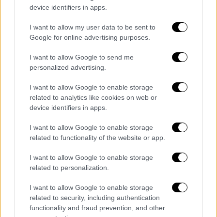
device identifiers in apps.
κάποιος στα Ηνωμένα Έθνη σταμάτησε
σκόπιμα την κυλιόμενη σκάλα την ώρα που
I want to allow my user data to be sent to
ανέβαιναν ο Πρόεδρος και η Πρώτη Κυρία,
Google for online advertising purposes.
πρέπει να απολυθεί και να διερευνηθεί
I want to allow Google to send me
αμέσως», έσπευσε να σχολιάσει η
Κάρολαϊν
personalized advertising.
Λέβιτ
μέσω ανάρτησής της στην πλατφόρμα
Χ.
I want to allow Google to enable storage
related to analytics like cookies on web or
Επικαλούμενος τις ενδείξεις από την
device identifiers in apps.
κεντρική μονάδα ελέγχου, ο εκπρόσωπος
I want to allow Google to enable storage
του γενικού γραμματέα του ΟΗΕ, ο Στεφάν
related to functionality of the website or app.
Ντουζαρίκ, ανέφερε ότι η κυλιόμενη σκάλα
σταμάτησε απότομα επειδή ενεργοποιήθηκε
I want to allow Google to enable storage
related to personalization.
ο μηχανισμός ασφαλείας. Εξήγησε ότι ο
εικονολήπτης που συνόδευε τον Τραμπ
I want to allow Google to enable storage
ανέβαινε ανάποδα στην κυλιόμενη σκάλα για
related to security, including authentication
να απαθανατίσει την άφιξη του προεδρικού
functionality and fraud prevention, and other