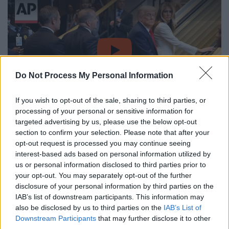
video
Do Not Process My Personal Information
If you wish to opt-out of the sale, sharing to third parties, or
processing of your personal or sensitive information for
targeted advertising by us, please use the below opt-out
Κάποιος πρέπει να απολυθεί
section to confirm your selection. Please note that after your
opt-out request is processed you may continue seeing
Ο Τραμπ παραπονέθηκε αστειευόμενος για
interest-based ads based on personal information utilized by
το περιστατικό, κατά τη διάρκεια της
us or personal information disclosed to third parties prior to
χθεσινής ομιλίας του στη Γενική Συνέλευση
your opt-out. You may separately opt-out of the further
του ΟΗΕ, επισημαίνοντας παράλληλα ότι ο
disclosure of your personal information by third parties on the
IAB’s list of downstream participants. This information may
τηλεϋποβολέας (autocue) δεν λειτουργούσε
also be disclosed by us to third parties on the
IAB’s List of
σωστά.
Downstream Participants
that may further disclose it to other
third parties.