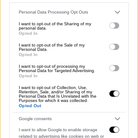
«Δύο πράγματα αποκόμισα από τα
Ηνωμένα
Έθνη
: μια χαλασμένη κυλιόμενη σκάλα και
Please note that this website/app uses one or more Google
Personal Data Processing Opt Outs
services and may gather and store information including but
έναν χαλασμένο τηλεϋποβολέα», είπε ο
not limited to your visit or usage behaviour. You may click to
I want to opt-out of the Sharing of my
αμερικανός πρόεδρος προκαλώντας γέλια
personal data.
grant or deny consent to Google and its third-party tags to
Opted In
στο ακροατήριο.
use your data for below specified purposes in below Google
consent section.
I want to opt-out of the Sale of my
Personal Data.
Opted In
I want to opt-out of processing my
Personal Data for Targeted Advertising.
Opted In
video
I want to opt-out of Collection, Use,
Retention, Sale, and/or Sharing of my
Personal Data that Is Unrelated with the
Purposes for which it was collected.
Opted Out
Google consents
Ωστόσο, η εκπρόσωπος Τύπου του Λευκού
I want to allow Google to enable storage
related to advertising like cookies on web or
Οίκου αντέδρασε εκνευρισμένα. «Εάν