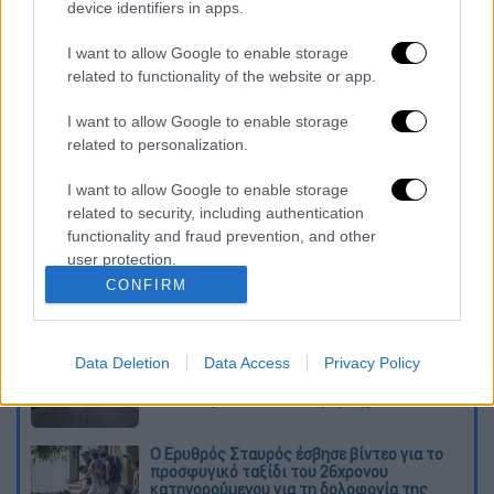
device identifiers in apps.
αρχών βρίσκονται σε εξέλιξη.
I want to allow Google to enable storage
Το βράδυ της Δευτέρας είχε κλείσει για
related to functionality of the website or app.
περίπου
τρεις ώρες το αεροδρόμιο της
νορβηγικής πρωτεύουσας
εξαιτίας μη
I want to allow Google to enable storage
related to personalization.
επανδρωμένων αεροσκαφών που θεάθηκαν
στην περιοχή του Όσλο.
I want to allow Google to enable storage
related to security, including authentication
Διαβάστε ακόμη
functionality and fraud prevention, and other
user protection.
Βοιωτία: Κλείνει το αιολικό πάρκο από
CONFIRM
όπου ξεκίνησε η φωτιά - Στο στόχαστρο
όλα τα έργα του συλληφθέντα δημάρχου
Σοκαριστικό βίντεο από το τροχαίο στις
Data Deletion
Data Access
Privacy Policy
Σέρρες που σκοτώθηκαν μητέρα και γιος:
Το ΙΧ πέφτει πάνω στο φορτηγό
Ο Ερυθρός Σταυρός έσβησε βίντεο για το
προσφυγικό ταξίδι του 26χρονου
κατηγορούμενου για τη δολοφονία της