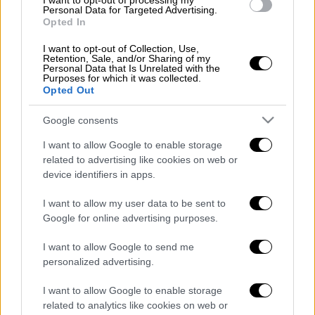
I want to opt-out of processing my
Ένας νεκρός και δύο τραυματίες από
Personal Data for Targeted Advertising.
Opted In
τους πυροβολισμούς σε γραφείο ICE
στο Τέξας
I want to opt-out of Collection, Use,
Retention, Sale, and/or Sharing of my
Personal Data that Is Unrelated with the
Purposes for which it was collected.
Opted Out
Η αστυνομία ανακοίνωσε ότι υπάρχουν
Google consents
ομοιότητες μεταξύ των περιστατικών,
I want to allow Google to enable storage
επισημαίνοντας πως η αναστολή λειτουργίας
related to advertising like cookies on web or
του αεροδρομίου του
Άαλμποργκ
επηρεάζει
device identifiers in apps.
επίσης τις ένοπλες δυνάμεις της χώρας
καθώς χρησιμοποιείται και ως στρατιωτική
I want to allow my user data to be sent to
Google for online advertising purposes.
βάση.
I want to allow Google to send me
«Είναι πολύ νωρίς για να πούμε ποιος είναι ο
personalized advertising.
στόχος των
drones
και ποιος βρίσκεται
πίσω από αυτά», δήλωσε ένας αξιωματούχος
I want to allow Google to enable storage
related to analytics like cookies on web or
της αστυνομίας, καθώς οι έρευνες των