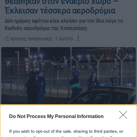
θεάθηκαν στον εναέριο χώρο –
Έκλεισαν τέσσερα αεροδρόμια
Δύο ημέρες αφότου είχε κλείσει για τον ίδιο λόγο το
διεθνές αεροδρόμιο της Κοπεγχάγης
🕛 χρόνος ανάγνωσης: 1 λεπτό ┋
Do Not Process My Personal Information
Η Δανία αντιμετωπίζει «σημαντική απειλή δολιοφθοράς» (AP)
If you wish to opt-out of the sale, sharing to third parties, or