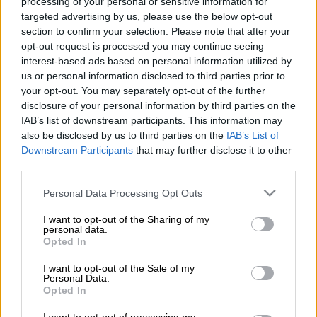
processing of your personal or sensitive information for
targeted advertising by us, please use the below opt-out
Προσθέστε το ΕΘΝΟΣ στη Google
section to confirm your selection. Please note that after your
opt-out request is processed you may continue seeing
interest-based ads based on personal information utilized by
Τέσσερα αεροδρόμια στη
Δανία
έχουν
us or personal information disclosed to third parties prior to
αναστείλει τη λειτουργία τους εξαιτίας μη
your opt-out. You may separately opt-out of the further
επανδρωμένων αεροσκαφών που θεάθηκαν
disclosure of your personal information by third parties on the
IAB’s list of downstream participants. This information may
σε διάφορα σημεία της χώρας, ανακοίνωσε
also be disclosed by us to third parties on the
IAB’s List of
σήμερα η αστυνομία, δύο ημέρες αφότου
Downstream Participants
that may further disclose it to other
είχε κλείσει για τον ίδιο λόγο το διεθνές
third parties.
αεροδρόμιο της Κοπεγχάγης. Πρόκειται για
Please note that this website/app uses one or more Google
Personal Data Processing Opt Outs
τα αεροδρόμια του Άαλμποργκ, του
services and may gather and store information including but
Έσμπιεργκ, του Σόντερμποργκ και του
not limited to your visit or usage behaviour. You may click to
I want to opt-out of the Sharing of my
personal data.
Σκρίντστρουπ.
grant or deny consent to Google and its third-party tags to
Opted In
use your data for below specified purposes in below Google
consent section.
I want to opt-out of the Sale of my
ΔΙΑΒΑΣΤΕ ΕΠΙΣΗΣ
Personal Data.
Opted In
Κόσμος
|
24.09.2025 23:29