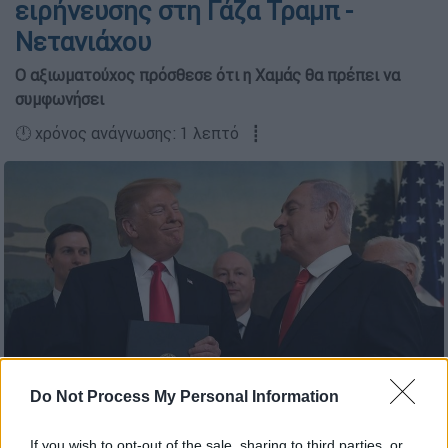
ειρήνευσης στη Γάζα Τραμπ -
Νετανιάχου
Ο αξιωματούχος πρόσθεσε ότι η Χαμάς θα πρέπει να
συμφωνήσει
🕛 χρόνος ανάγνωσης: 1 λεπτό ┋
Ο Ντόναλντ Τραμπ χαμογελά στον Μπέντζαμιν Νετανιάχου, μετά
Do Not Process My Personal Information
την υπογραφή μιας διακήρυξης στο Λευκό Οίκο (φωτογραφία
αρχείου / Associated Press)
If you wish to opt-out of the sale, sharing to third parties, or