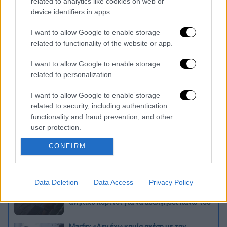
related to analytics like cookies on web or
Νετανιάχου.
device identifiers in apps.
Το πρακτορείο ειδήσεων Reuters δεν
I want to allow Google to enable storage
related to functionality of the website or app.
στάθηκε δυνατό να επιβεβαιώσει την
αναφορά.
I want to allow Google to enable storage
related to personalization.
Διαβάστε ακόμη
I want to allow Google to enable storage
Επιστήμονες ανακάλυψαν τον τέταρτο
related to security, including authentication
γνωστό τύπο μεταδοτικού καρκίνου στον
functionality and fraud prevention, and other
κόσμο
user protection.
Μουντιάλ 2026: «Θα ανατινάξω τον Μέσι με
CONFIRM
τέσσερις βόμβες» - Οι τρομοκρατικές
απειλές που ερεύνησε το FBI
Data Deletion
Data Access
Privacy Policy
Φρίκη στην Κρήτη: Τουρίστας μπήκε σε
κατάστημα και ρώτησε πόσο «κοστίζει»
ανήλικο κορίτσι για να ασελγήσει πάνω του