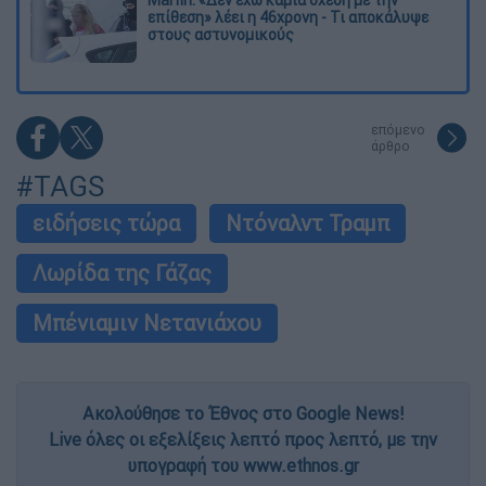
Marfin: «Δεν έχω καμία σχέση με την
επίθεση» λέει η 46χρονη - Τι αποκάλυψε
στους αστυνομικούς
επόμενο
άρθρο
#TAGS
ειδήσεις τώρα
Ντόναλντ Τραμπ
Λωρίδα της Γάζας
Μπένιαμιν Νετανιάχου
Ακολούθησε το Έθνος στο Google News!
Live όλες οι εξελίξεις λεπτό προς λεπτό, με την
υπογραφή του www.ethnos.gr