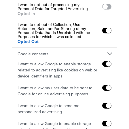
I want to opt-out of processing my
ΔΙΑΒΑΣΤΕ ΕΠΙΣΗΣ
Personal Data for Targeted Advertising.
Opted In
Κόσμος
|
28.09.2025 21:45
I want to opt-out of Collection, Use,
Αποκάλυψη Τραμπ στο Axios: Στο
Retention, Sale, and/or Sharing of my
Personal Data that Is Unrelated with the
τελικό στάδιο οι συνομιλίες για τη
Purposes for which it was collected.
Opted Out
Γάζα - Ιστορική συμφωνία ακόμη και
σε δύο μέρες
Google consents
I want to allow Google to enable storage
related to advertising like cookies on web or
device identifiers in apps.
Ο αξιωματούχος πρόσθεσε ότι η
Χαμάς
θα
πρέπει να συμφωνήσει, ανέφερε ο Ρέιβιντ
I want to allow my user data to be sent to
στην ίδια ανάρτηση.
Google for online advertising purposes.
Νωρίτερα μέσα στην ημέρα, ο Τραμπ δήλωσε
I want to allow Google to send me
personalized advertising.
ότι ελπίζει στην ολοκλήρωση της πρότασης
ενός σχεδίου ειρήνευσης για τη Γάζα, σε μία
I want to allow Google to enable storage
συνάντηση που θα γίνει τη Δευτέρα, με τον