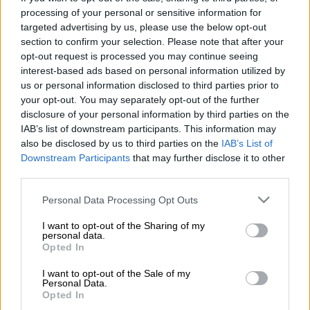
processing of your personal or sensitive information for
targeted advertising by us, please use the below opt-out
Προσθέστε το ΕΘΝΟΣ στη Google
section to confirm your selection. Please note that after your
opt-out request is processed you may continue seeing
Οι
ΗΠΑ
και το
Ισραήλ
βρίσκονται πολύ κοντά
interest-based ads based on personal information utilized by
us or personal information disclosed to third parties prior to
στην επίτευξη μιας συμφωνίας για ένα
your opt-out. You may separately opt-out of the further
σχέδιο του προέδρου
Ντόναλντ Τραμπ
disclosure of your personal information by third parties on the
σχετικά με τον τερματισμό του πολέμου στη
IAB’s list of downstream participants. This information may
Γάζα, μετά από συνομιλίες μεταξύ του
also be disclosed by us to third parties on the
IAB’s List of
Downstream Participants
that may further disclose it to other
ειδικού απεσταλμένου Στιβ Γουίτκοφ, του
third parties.
γαμπρού του Τραμπ, Τζάρεντ Κούσνερ και
του Ισραηλινού πρωθυπουργού Μπενιαμίν
Please note that this website/app uses one or more Google
Personal Data Processing Opt Outs
services and may gather and store information including but
Νετανιάχου, ανέφερε χθες ο δημοσιογράφος
not limited to your visit or usage behaviour. You may click to
I want to opt-out of the Sharing of my
του
Axios
Μπαράκ Ρέιβιντ σε μία ανάρτησή
personal data.
grant or deny consent to Google and its third-party tags to
Opted In
του στην πλατφόρμα κοινωνικής δικτύωσης
use your data for below specified purposes in below Google
Χ, επικαλούμενος έναν υψηλόβαθμο
consent section.
I want to opt-out of the Sale of my
Personal Data.
Αμερικανό αξιωματούχο.
Opted In