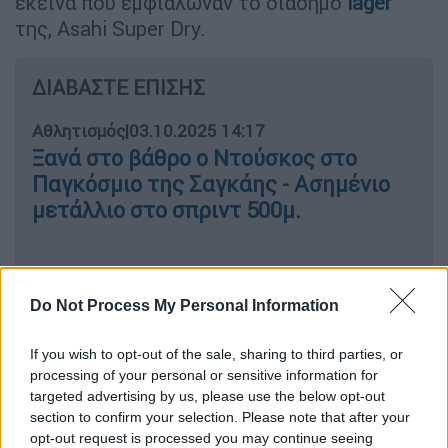
εκείνα που εμφιάλωναν το διάσημο
lager
της, Asahi Super Dry.
ΔΙΑΒΑΣΤΕ ΕΠΙΣΗΣ
Αθλητισμός
|
03.10.2025 14:17
Ξανά στο βάθρο ο Ντούσκος στο
Παγκόσμιο της Σαγκάης - Ασημένιο
μετάλλιο στο σπριντ 500μ.
Η Asahi δεν έχει ανακοινώσει, προς το
Do Not Process My Personal Information
παρόν, πότε θα μπορέσει να βάλει ξανά
If you wish to opt-out of the sale, sharing to third parties, or
μπρος τις γραμμές παραγωγής -κάτι που
processing of your personal or sensitive information for
προκαλεί ιδιαίτερη ανησυχία στους
targeted advertising by us, please use the below opt-out
εμπόρους.
section to confirm your selection. Please note that after your
opt-out request is processed you may continue seeing