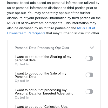
Τα αποθέματα κινδυνεύουν να
interest-based ads based on personal information utilized by
εξαντληθούν μέσα σε δύο ή τρεις
us or personal information disclosed to third parties prior to
your opt-out. You may separately opt-out of the further
ημέρες
disclosure of your personal information by third parties on the
IAB’s list of downstream participants. This information may
Τα αποθέματα Super Dry
κινδυνεύουν να
also be disclosed by us to third parties on the
IAB’s List of
εξαντληθούν μέσα σε δύο ή τρεις ημέρες
,
Downstream Participants
that may further disclose it to other
σύμφωνα με τους
Financial Times
, καθώς η
third parties.
κρίση μπαίνει πλέον στην πέμπτη της μέρα.
Please note that this website/app uses one or more Google
Personal Data Processing Opt Outs
services and may gather and store information including but
«Δεν διαφαίνεται άμεση αποκατάσταση του
not limited to your visit or usage behaviour. You may click to
I want to opt-out of the Sharing of my
συστήματος», δήλωσε εκπρόσωπος της
personal data.
grant or deny consent to Google and its third-party tags to
Opted In
εταιρείας στο Γαλλικό Πρακτορείο. «Οι
use your data for below specified purposes in below Google
consent section.
αποστολές έχουν παγώσει. Η παραγωγή δεν
I want to opt-out of the Sale of my
Personal Data.
έχει χτυπηθεί άμεσα, αλλά έχει σταματήσει,
Opted In
επειδή δεν μπορούμε να στείλουμε τα
I want to opt-out of processing my
προϊόντα».
Personal Data for Targeted Advertising.
Opted In
I want to opt-out of Collection, Use,