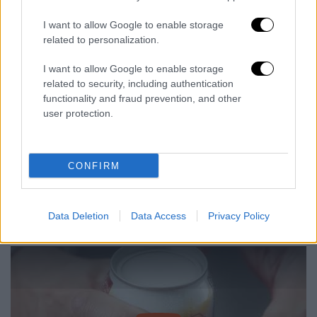
παραγγελιών και διανομής
I want to allow Google to enable storage
related to personalization.
Οι χάκερς
παρέλυσαν το σύστημα
παραγγελιών και διανομής
, αναγκάζοντας
I want to allow Google to enable storage
την εταιρεία να αναβάλει επ’ αόριστον την
related to security, including authentication
functionality and fraud prevention, and other
κυκλοφορία δώδεκα νέων προϊόντων -από
user protection.
αναψυκτικά μέχρι μπάρες πρωτεΐνης.
Η Asahi έχει ήδη καταγγείλει το περιστατικό
CONFIRM
στην αστυνομία του Τόκιο, διαβεβαιώνοντας
πως
κανένα προσωπικό δεδομένο πελατών
δεν παραβιάστηκε
. Οι διεθνείς της
Data Deletion
Data Access
Privacy Policy
δραστηριότητες παραμένουν ανεπηρέαστες.