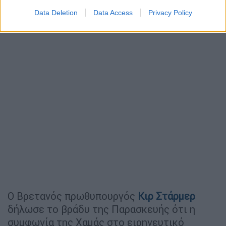
Data Deletion
Data Access
Privacy Policy
Ο Βρετανός πρωθυπουργός
Κιρ Στάρμερ
δήλωσε το βράδυ της Παρασκευής ότι η
συμφωνία της Χαμάς στο ειρηνευτικό