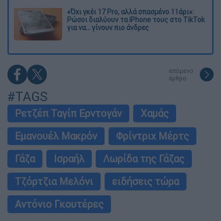
«Όχι γκέι 17 Pro, αλλά σπασμένο 11άρι»:
Ρώσοι διαλύουν τα iPhone τους στο TikTok
για να... γίνουν πιο άνδρες
επόμενο
άρθρο
#TAGS
Ρετζέπ Ταγίπ Ερντογάν
Χαμάς
Εμανουέλ Μακρόν
Φρίντριχ Μέρτς
Γάζα
Ισραήλ
Λωρίδα της Γάζας
Τζόρτζια Μελόνι
ειδήσεις τώρα
Αντόνιο Γκουτέρες