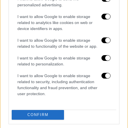
στην Γάζα είναι εφικτές. Με το ειρηνευτικό
personalized advertising.
σχέδιο του προέδρου Τραμπ έχει πλέον
συμφωνήσει επί της αρχής και η Χαμάς. Η
I want to allow Google to enable storage
Γερμανία στηρίζει πλήρως την έκκληση του
related to analytics like cookies on web or
device identifiers in apps.
προέδρου Ντόναλντ Τραμπ προς τις δύο
πλευρές.
Οι όμηροι πρέπει να αφεθούν
I want to allow Google to enable storage
ελεύθεροι. Η Χαμάς πρέπει να αφοπλιστεί.
related to functionality of the website or app.
Οι μάχες πρέπει να σταματήσουν αμέσως.
I want to allow Google to enable storage
Όλα αυτά πρέπει να συμβούν πολύ γρήγορα
.
related to personalization.
Έπειτα από σχεδόν δύο χρόνια, αυτή είναι η
καλύτερη ευκαιρία για ειρήνη. Η Γερμανία θα
I want to allow Google to enable storage
συνεχίσει να εμπλέκεται», δήλωσε ο κ.
related to security, including authentication
functionality and fraud prevention, and other
Μερτς σε ανάρτησή πριν από λίγη ώρα στην
user protection.
πλατφόρμα «Χ».
CONFIRM