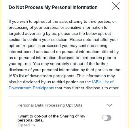
Αυτή η γενοκτονία, αυτή η ντροπιαστική
Do Not Process My Personal Information
εικόνα που έχει πληγώσει βαθιά την
If you wish to opt-out of the sale, sharing to third parties, or
παγκόσμια συνείδηση, πρέπει τώρα να
processing of your personal or sensitive information for
τερματιστεί. Ως Τουρκία, θα συνεχίσουμε να
targeted advertising by us, please use the below opt-out
καταβάλλουμε κάθε δυνατή προσπάθεια για
section to confirm your selection. Please note that after your
να διασφαλίσουμε ότι οι διαπραγματεύσεις
opt-out request is processed you may continue seeing
θα έχουν το πιο ευνοϊκό αποτέλεσμα
για τον
interest-based ads based on personal information utilized by
us or personal information disclosed to third parties prior to
παλαιστινιακό λαό και ότι η λύση των δύο
your opt-out. You may separately opt-out of the further
κρατών, που υποστηρίζεται από τη διεθνή
disclosure of your personal information by third parties on the
κοινότητα, θα τεθεί σε εφαρμογή
».
IAB’s list of downstream participants. This information may
also be disclosed by us to third parties on the
IAB’s List of
Από την άλλη του τούρκικο Υπουργείο
Downstream Participants
that may further disclose it to other
Εξωτερικών δήλωσε: «Το Ισραήλ πρέπει να
third parties.
σταματήσει αμέσως τις επιθέσεις του
Please note that this website/app uses one or more Google
Personal Data Processing Opt Outs
εναντίον του λαού της Γάζας» αναφέρεται
services and may gather and store information including but
αρχικά, ενώ καλεί «
τα μέρη να αρχίσουν το
not limited to your visit or usage behaviour. You may click to
I want to opt-out of the Sharing of my
personal data.
grant or deny consent to Google and its third-party tags to
συντομότερο δυνατόν διαπραγματεύσεις για
Opted In
use your data for below specified purposes in below Google