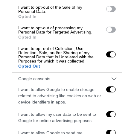
την επίτευξη εκεχειρίας και να εφαρμόσουν
consent section.
I want to opt-out of the Sale of my
τη λύση των δύο κρατών, η οποία έχει την
Personal Data.
Opted In
υποστήριξη της διεθνούς κοινότητας
».
I want to opt-out of processing my
«Η Τουρκία θα συνεχίσει να υποστηρίζει τις
Personal Data for Targeted Advertising.
Opted In
διαπραγματεύσεις και
να συμβάλλει
εποικοδομητικά
» καταλήγει η ανακοίνωση
I want to opt-out of Collection, Use,
Retention, Sale, and/or Sharing of my
του τουρκικού ΥΠΕΞ.
Personal Data that Is Unrelated with the
Purposes for which it was collected.
Ως την «καλύτερη ευκαιρία για ειρήνη»
Opted Out
περιέγραψε ο καγκελάριος
Φρίντριχ Μερτς
Google consents
το ειρηνευτικό σχέδιο του προέδρου των
ΗΠΑ Ντόναλντ Τραμπ για την Γάζα και
I want to allow Google to enable storage
related to advertising like cookies on web or
εξέφρασε την στήριξή του στην έκκληση του
device identifiers in apps.
αμερικανού προέδρου και προς τις δύο
πλευρές
.
I want to allow my user data to be sent to
Google for online advertising purposes.
«Η απελευθέρωση των ομήρων και η ειρήνη
I want to allow Google to send me