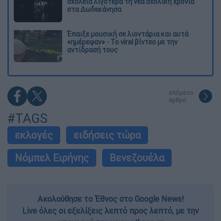
σχολεία λιγότερα τη νέα σχολική χρονιά
στα Δωδεκάνησα
Έπαιξε μουσική σε λιοντάρια και αυτά
«ημέρεψαν» - Το viral βίντεο με την
αντίδρασή τους
επόμενο
άρθρο
#TAGS
εκλογές
ειδήσεις τώρα
Νόμπελ Ειρήνης
Βενεζουέλα
Ακολούθησε το Έθνος στο Google News!
Live όλες οι εξελίξεις λεπτό προς λεπτό, με την