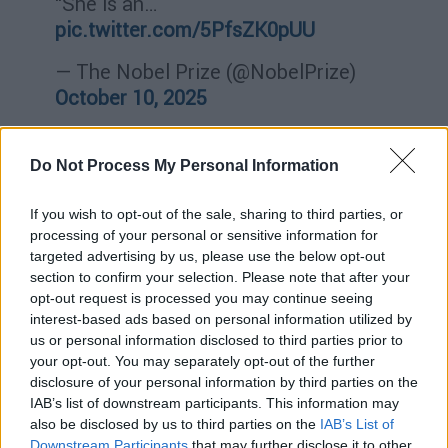
“She is an…
pic.twitter.com/5PfsZK0pUU
— The Nobel Prize (@NobelPrize)
October 10, 2025
Η ενόχληση του Τραμπ
Do Not Process My Personal Information
Την
έντονη ενόχληση του Λευκού Οίκου
προκάλεσε η απόφαση της νορβηγικής
If you wish to opt-out of the sale, sharing to third parties, or
επιτροπής Νόμπελ να απονείμει το Νόμπελ
processing of your personal or sensitive information for
targeted advertising by us, please use the below opt-out
Ειρήνης στη Μαρία Κορίνα Ματσάδο.
section to confirm your selection. Please note that after your
opt-out request is processed you may continue seeing
Ο
εκπρόσωπος του Λευκού Οίκου Στίβεν
interest-based ads based on personal information utilized by
Τσέουνγκ
σχολίασε πως ο πρόεδρος Τραμπ
us or personal information disclosed to third parties prior to
θα συνεχίσει να «τερματίζει πολέμους και να
your opt-out. You may separately opt-out of the further
σώζει ζωές γιατί είναι ανθρωπιστής», ενώ η
disclosure of your personal information by third parties on the
IAB’s list of downstream participants. This information may
Επιτροπή Νόμπελ «απέδειξε ότι θέτει την
also be disclosed by us to third parties on the
IAB’s List of
πολιτική πάνω από την ειρήνη».
Downstream Participants
that may further disclose it to other