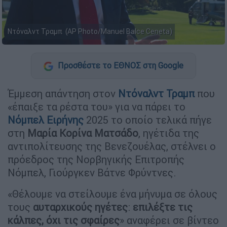
Ντόναλντ Τραμπ (AP Photo/Manuel Balce Ceneta)
Προσθέστε το ΕΘΝΟΣ στη Google
Έμμεση απάντηση στον
Ντόναλντ Τραμπ
που
«έπαιξε τα ρέστα του» για να πάρει το
Νόμπελ Ειρήνης
2025 το οποίο τελικά πήγε
στη
Μαρία Κορίνα Ματσάδο
, ηγέτιδα της
αντιπολίτευσης της Βενεζουέλας, στέλνει ο
πρόεδρος της Νορβηγικής Επιτροπής
Νόμπελ, Γιούργκεν Βάτνε Φρύντνες.
«Θέλουμε να στείλουμε ένα μήνυμα σε όλους
τους
αυταρχικούς ηγέτες
:
επιλέξτε τις
κάλπες, όχι τις σφαίρες
» αναφέρει σε βίντεο