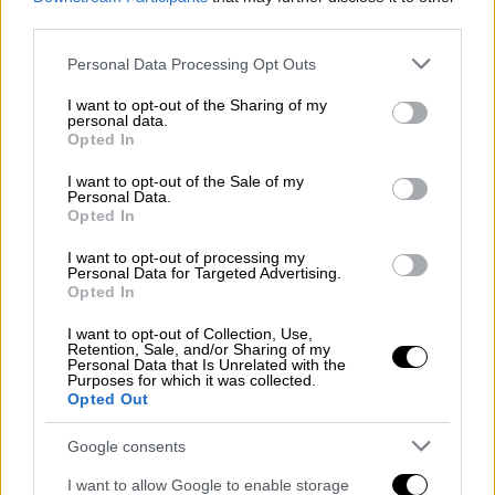
third parties.
«Ο πρόεδρος Τραμπ θα συνεχίσει να
συνάπτει ειρηνευτικές συμφωνίες, να
Please note that this website/app uses one or more Google
Personal Data Processing Opt Outs
services and may gather and store information including but
τερματίζει πολέμους και να σώζει ζωές.
not limited to your visit or usage behaviour. You may click to
I want to opt-out of the Sharing of my
Έχει την καρδιά ενός ανθρωπιστή και δεν θα
personal data.
grant or deny consent to Google and its third-party tags to
Opted In
υπάρξει ποτέ κανείς σαν αυτόν που να
use your data for below specified purposes in below Google
μπορεί να μετακινήσει βουνά με τη δύναμη
consent section.
I want to opt-out of the Sale of my
Personal Data.
της θέλησής του», ανέφερε ειδικότερα ο
Opted In
εκπρόσωπος του Λευκού Οίκου Στίβεν
I want to opt-out of processing my
Τσέουνγκ σε ανάρτηση στα social media.
Personal Data for Targeted Advertising.
Opted In
President Trump will continue making
I want to opt-out of Collection, Use,
peace deals, ending wars, and saving
Retention, Sale, and/or Sharing of my
Personal Data that Is Unrelated with the
lives.
Purposes for which it was collected.
Opted Out
He has the heart of a humanitarian,
Google consents
and there will never be anyone like
him who can move mountains with
I want to allow Google to enable storage