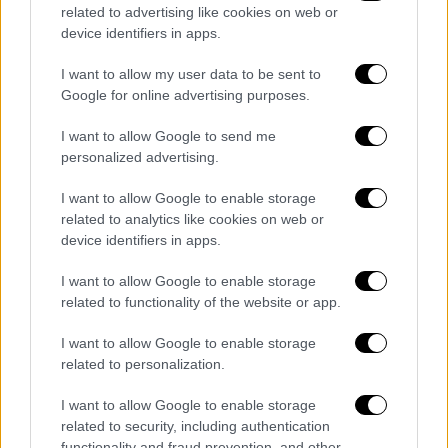
related to advertising like cookies on web or
the sheer force of his will.
device identifiers in apps.
The Nobel Committee proved they
I want to allow my user data to be sent to
place politics over peace.
Google for online advertising purposes.
https://t.co/dwCEWjE0GE
I want to allow Google to send me
personalized advertising.
— Steven Cheung
(@StevenCheung47)
October 10,
I want to allow Google to enable storage
2025
related to analytics like cookies on web or
device identifiers in apps.
Ποια είναι η Μαρία Κορίνα Ματσάδο
I want to allow Google to enable storage
related to functionality of the website or app.
Το βραβείο Νόμπελ Ειρήνης 2025 πήγε στη
Μαρία Κορίνα Ματσάδο από τη Βενεζουέλα
I want to allow Google to enable storage
που επιλέχθηκε από την Ακαδημία «για το
related to personalization.
ακούραστο έργο και την προώθηση των
I want to allow Google to enable storage
δημοκρατικών δικαιωμάτων
του λαού της
related to security, including authentication
Βενεζουέλας και για τον αγώνα της για μια
functionality and fraud prevention, and other