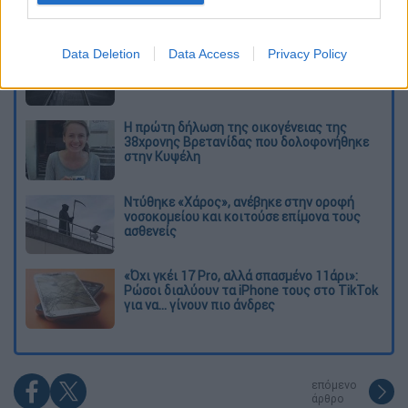
Διαβάστε ακόμη
Εκτελέσεις, συλλήψεις και νέοι
Data Deletion
Data Access
Privacy Policy
περιορισμοί: Το Ιράν σκληραίνει τη γραμμή
στο εσωτερικό εν μέσω πολέμου
Η πρώτη δήλωση της οικογένειας της
38χρονης Βρετανίδας που δολοφονήθηκε
στην Κυψέλη
Ντύθηκε «Χάρος», ανέβηκε στην οροφή
νοσοκομείου και κοιτούσε επίμονα τους
ασθενείς
«Όχι γκέι 17 Pro, αλλά σπασμένο 11άρι»:
Ρώσοι διαλύουν τα iPhone τους στο TikTok
για να... γίνουν πιο άνδρες
επόμενο
άρθρο