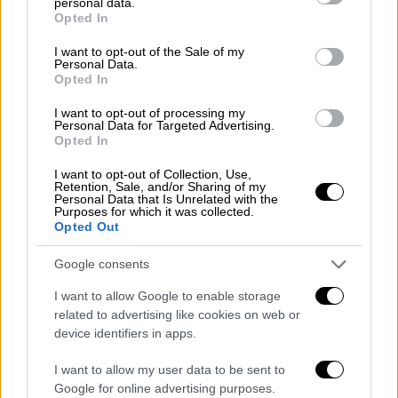
personal data.
grant or deny consent to Google and its third-party tags to
Opted In
Κόσμος
|
26.10.2025 13:35
use your data for below specified purposes in below Google
Και οι βρετανικές Αρχές κάνουν
consent section.
I want to opt-out of the Sale of my
γκάφες: Άφησαν κατά λάθος
Personal Data.
Opted In
ελεύθερο φυλακισμένο για
σεξουαλικές επιθέσεις
I want to opt-out of processing my
Personal Data for Targeted Advertising.
Opted In
I want to opt-out of Collection, Use,
Retention, Sale, and/or Sharing of my
Η τραγωδία σημειώθηκε λίγο μετά τις 2:30
Personal Data that Is Unrelated with the
Purposes for which it was collected.
τα ξημερώματα (ώρα Ελλάδος), όταν
ληστές
Opted Out
εισέβαλαν στο εστιατόριο όπου ο νεαρός
Google consents
εργαζόταν
τα Σαββατοκύριακα, με σκοπό τη
ληστεία. Ο 18χρονος Θεόδωρος
δέχτηκε τις
I want to allow Google to enable storage
σφαίρες τους
και άφησε επί τόπου την
related to advertising like cookies on web or
device identifiers in apps.
τελευταία του πνοή, όπως μεταδίδει η
Ροδιακή
.
I want to allow my user data to be sent to
Google for online advertising purposes.