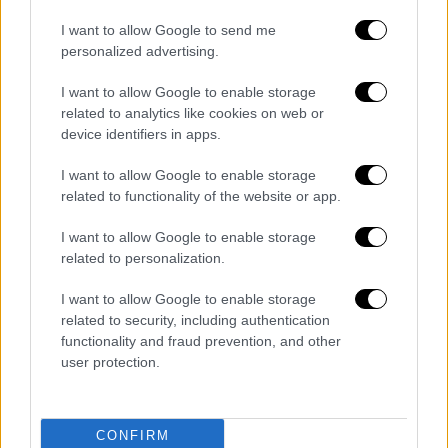
Μέχρι στιγμής, δεν έχουν γίνει γνωστές
περισσότερες λεπτομέρειες αναφορικά με
I want to allow Google to send me
τη δολοφονία, ούτε αν έχουν συλληφθεί οι
personalized advertising.
δράστες.
I want to allow Google to enable storage
related to analytics like cookies on web or
device identifiers in apps.
Τα σχολιά σας δημοσιεύονται άμεσα με δική σας ευθύνη. Το
I want to allow Google to enable storage
ΕΘΝΟΣ θα παρεμβαίνει και τα προσβλητικά σχόλια θα
διαγράφονται
related to functionality of the website or app.
I want to allow Google to enable storage
related to personalization.
I want to allow Google to enable storage
related to security, including authentication
functionality and fraud prevention, and other
user protection.
καταχώρηση
CONFIRM