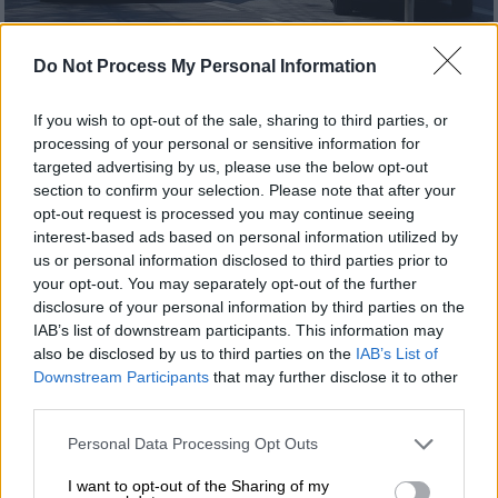
AP Photo/Marcelo Chello
Do Not Process My Personal Information
If you wish to opt-out of the sale, sharing to third parties, or
Προσθέστε το ΕΘΝΟΣ στη Google
processing of your personal or sensitive information for
targeted advertising by us, please use the below opt-out
Θλίψη στη
Ρόδο
για τη
δολοφονία ενός
section to confirm your selection. Please note that after your
opt-out request is processed you may continue seeing
18χρονου
Ροδίτη, ο οποίος
έπεσε νεκρός
interest-based ads based on personal information utilized by
από σφαίρες ληστών στη Βραζιλία
, την ώρα
us or personal information disclosed to third parties prior to
που εργαζόταν σε εστιατόριο.
your opt-out. You may separately opt-out of the further
disclosure of your personal information by third parties on the
Η οικογένειά του, η οποία κατάγεται από το
IAB’s list of downstream participants. This information may
χωριό Ψίνθος της Ρόδου, είχε μετακομίσει
also be disclosed by us to third parties on the
IAB’s List of
πριν από μερικά χρόνια στη Βραζιλία για
Downstream Participants
that may further disclose it to other
third parties.
λόγους εργασίας.
Please note that this website/app uses one or more Google
Personal Data Processing Opt Outs
services and may gather and store information including but
ΔΙΑΒΑΣΤΕ ΕΠΙΣΗΣ
not limited to your visit or usage behaviour. You may click to
I want to opt-out of the Sharing of my