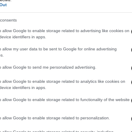
 σε μια δεξαμενή στην πίσω αυλή του
Out
ς μήνυμα.
ε αποτέλεσμα να μείνει κρεμασμένος,
consents
σότερα από 20 λεπτά. Όλα αυτά ενώ
o allow Google to enable storage related to advertising like cookies on
οκαρισμένοι, αρκετοί εξ αυτών
evice identifiers in apps.
o allow my user data to be sent to Google for online advertising
ετοί είχαν λιποθυμήσει. Η αντίδραση ήταν
s.
ν θανατική ποινή λίγο μετά και ο πρώτος
to allow Google to send me personalized advertising.
του ήταν και ο τελευταίος.
o allow Google to enable storage related to analytics like cookies on
, 1983) - Θάλαμος Αεριών
evice identifiers in apps.
 σε θάλαμο αερίου ήταν το απόλυτο
o allow Google to enable storage related to functionality of the website
ό και δολοφονία ενός 3χρονου κοριτσιού
καθώς το αέριο κυανίου γέμιζε την
o allow Google to enable storage related to personalization.
και με μανία το κεφάλι του σε έναν
 δημοσιογράφοι μετρούσαν τα
o allow Google to enable storage related to security, including