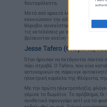
δευτερόλεπτα.
authenti
Μετά από αρκετά λεπτά, οι φρουροί 
εκκενώσουν την αίθουσα των μαρτύρω
θόρυβοι συνεχίστηκαν μέχρι που ο Gr
τις εκτελέσεις με αέριο, ωστόσο ει
βρίσκονταν εκείνη την ημέρα στην αί
Jesse Tafero (Φλόριντα, 19
Όταν άρχισαν να πετάγονται παντού σ
πάει στραβά. Ο Tafero, που είχε κατ
αστυνομικών σε πάρκινγκ αυτοκινητ
ηλεκτρική καρέκλα της Φλόριντα, την
Με την πρώτη ηλεκτροπληξία, φλόγες
γέμισε το δωμάτιο. Το πρόβλημα; Οι 
συνθετικό σφουγγάρι αντί για το φυ
εκδηλωθεί φωτιά. Τελικά χρειάστηκα