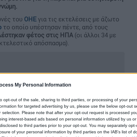
γνώμη.
ωνές του
ΟΗΕ
για τις εκτελέσεις με άζωτο
ο
το οποίο υπέστησαν πέντε, από τους
λέστηκαν φέτος στις ΗΠΑ
(οι άλλοι 34 με
εκτελεστικό απόσπασμα).
ς ΗΠΑ - Είχε δολοφονήσει γειτόνισσά
ocess My Personal Information
to opt-out of the sale, sharing to third parties, or processing of your per
formation for targeted advertising by us, please use the below opt-out s
r selection. Please note that after your opt-out request is processed y
νίστηκαν σκύλοι με μπλε τρίχωμα
eing interest-based ads based on personal information utilized by us or
disclosed to third parties prior to your opt-out. You may separately opt-
losure of your personal information by third parties on the IAB’s list of