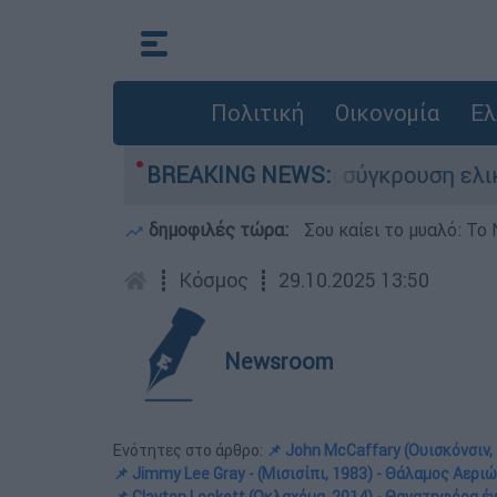
Πολιτική
Οικονομία
Ελ
χασε τη ζωή του στη σύγκρουση ελικοπτέρων
BREAKING NEWS:
δημοφιλές τώρα:
Σου καίει το μυαλό: Το 
┋
Κόσμος
┋
29.10.2025 13:50
Newsroom
Ενότητες στο άρθρο:
📌 John McCaffary (Ουισκόνσιν,
📌 Jimmy Lee Gray - (Μισισίπι, 1983) - Θάλαμος Αερι