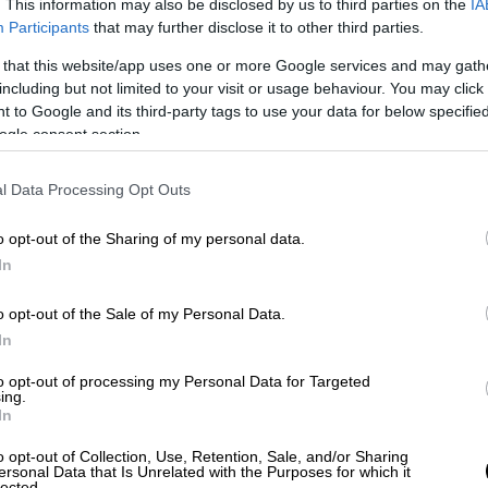
. This information may also be disclosed by us to third parties on the
IA
Participants
that may further disclose it to other third parties.
ιπτώσεων, η διαδικασία κυλά χωρίς
ει, το όνομά του γίνεται είδηση στον Τύπο
 that this website/app uses one or more Google services and may gath
ου διέπραξε και η ζωή στην εκάστοτε
including but not limited to your visit or usage behaviour. You may click 
 to Google and its third-party tags to use your data for below specifi
σο, φορές που εκτελέσεις πήγαν στραβά.
ogle consent section.
εσαν σχεδόν δύο ώρες έως εκτελεστικά
l Data Processing Opt Outs
καν στόχο, αυτές είναι οι στιγμές που το
o opt-out of the Sharing of my personal data.
ήγορο, κλινικό τέλος και υπέβαλε άπαντες
In
 παρουσιάζει η βρετανική Metro...
o opt-out of the Sale of my Personal Data.
, 1851) - Απαγχονισμός
In
σω, στο Κένοσα του Ουισκόνσιν, οι
to opt-out of processing my Personal Data for Targeted
ing.
χο να στείλουν ένα μήνυμα σε όλους όσοι
In
πολλούς αιώνες αποτελούσαν μια μακάβρια
 απαγχονισμός του 30χρονου McCaffary για
o opt-out of Collection, Use, Retention, Sale, and/or Sharing
ersonal Data that Is Unrelated with the Purposes for which it
lected.