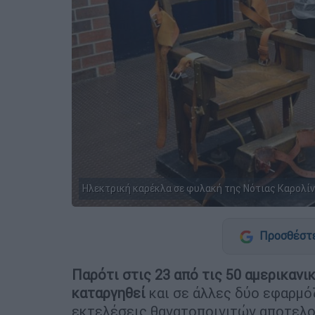
Ηλεκτρική καρέκλα σε φυλακή της Νότιας Καρολίν
Προσθέστε
Παρότι στις 23 από τις 50 αμερικανι
καταργηθεί
και σε άλλες δύο εφαρμόζ
εκτελέσεις θανατοποινιτών αποτελού