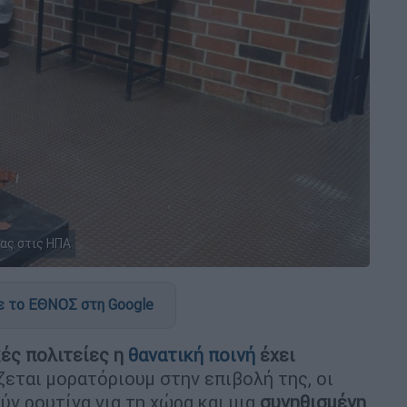
ας στις ΗΠΑ
 το ΕΘΝΟΣ στη Google
κές πολιτείες η
θανατική ποινή
έχει
εται μορατόριουμ στην επιβολή της, οι
ν ρουτίνα για τη χώρα και μια
συνηθισμένη