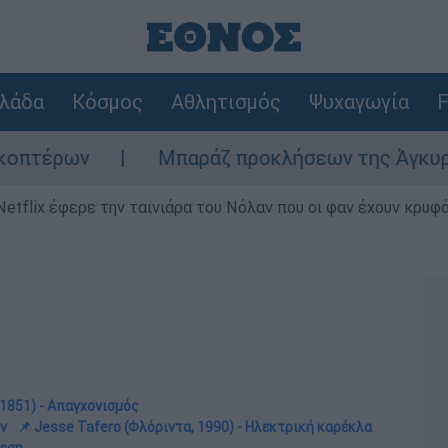
λάδα
Κόσμος
Αθλητισμός
Ψυχαγωγία
F
Μπαράζ προκλήσεων της Άγκυρας στο Αιγαίο:
Netflix έφερε την ταινιάρα του Νόλαν που οι φαν έχουν κρυφό
 1851) - Απαγχονισμός
ών
📌 Jesse Tafero (Φλόριντα, 1990) - Ηλεκτρική καρέκλα