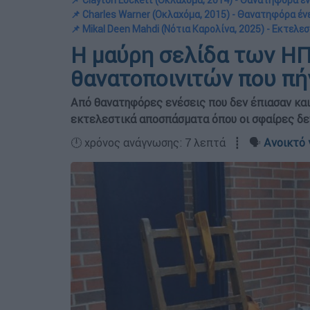
📌 Clayton Lockett (Οκλαχόμα, 2014) - Θανατηφόρα έ
📌 Charles Warner (Οκλαχόμα, 2015) - Θανατηφόρα έν
📌 Mikal Deen Mahdi (Νότια Καρολίνα, 2025) - Εκτελ
Η μαύρη σελίδα των ΗΠ
θανατοποινιτών που πή
Από θανατηφόρες ενέσεις που δεν έπιασαν και
εκτελεστικά αποσπάσματα όπου οι σφαίρες δεν
🕛 χρόνος ανάγνωσης: 7 λεπτά ┋ 🗣️
Ανοικτό 