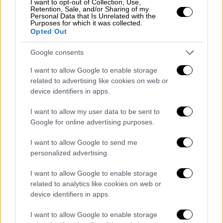
I want to opt-out of Collection, Use,
Retention, Sale, and/or Sharing of my
κράτη-μέλη μας λαμβάνουν προσωρινές
Personal Data that Is Unrelated with the
κατανομές», τονίζοντας ότι «μια απόφαση θα
Purposes for which it was collected.
Opted Out
ληφθεί όταν θα είμαστε σε θέση να την
πάρουμε».
Google consents
Ο
Τόμας Ρενιέρ
ρωτήθηκε επίσης από τους
I want to allow Google to enable storage
related to advertising like cookies on web or
δημοσιογράφους για το ρόλο της
Γερμανίας
,
device identifiers in apps.
καθώς και για την πίεση του χρόνου,
δεδομένου ότι η καταληκτική ημερομηνία
I want to allow my user data to be sent to
είναι στο τέλος
Νοεμβρίου
.
Google for online advertising purposes.
Ο κ.
Ρενιέρ
απάντησε «χρειαζόμαστε χρόνο
I want to allow Google to send me
personalized advertising.
για να αξιολογήσουμε τις αιτήσεις. Το
SAFE
είναι ακόμα ένα πολύ πρόσφατο πρόγραμμα,
I want to allow Google to enable storage
και τα κράτη-μέλη μας λαμβάνουν
related to analytics like cookies on web or
προσωρινές κατανομές.
device identifiers in apps.
I want to allow Google to enable storage
Είμαστε ήδη σε διαπραγματεύσεις με άλλες