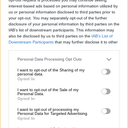
υπεύθυνος Τύπου για αμυντικά θέματα της
interest-based ads based on personal information utilized by
Κομισιόν
.
us or personal information disclosed to third parties prior to
your opt-out. You may separately opt-out of the further
disclosure of your personal information by third parties on the
ΔΙΑΒΑΣΤΕ ΕΠΙΣΗΣ
IAB’s list of downstream participants. This information may
also be disclosed by us to third parties on the
IAB’s List of
Κόσμος
|
31.10.2025 13:51
Downstream Participants
that may further disclose it to other
«Εχει ένα μαχαίρι καρφωμένο στην
third parties.
κοιλιά της» - Το τηλεφώνημα, το
Please note that this website/app uses one or more Google
Personal Data Processing Opt Outs
ψέμα και μια καταδίκη του πρώην
services and may gather and store information including but
παίκτη χόκεϊ
not limited to your visit or usage behaviour. You may click to
I want to opt-out of the Sharing of my
personal data.
grant or deny consent to Google and its third-party tags to
Opted In
use your data for below specified purposes in below Google
consent section.
I want to opt-out of the Sale of my
Personal Data.
Ο ίδιος ρωτήθηκε για τη συμμετοχή των δυο
Opted In
χωρών στο αμυντικό πρόγραμμα της
ΕΕ
,
I want to opt-out of processing my
λέγοντας ότι «χρειαζόμαστε χρόνο για να
Personal Data for Targeted Advertising.
Opted In
αξιολογήσουμε τις αιτήσεις. Το
SAFE
είναι
ακόμα ένα πολύ πρόσφατο πρόγραμμα, και τα