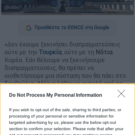
pixabay
Προσθέστε το ΕΘΝΟΣ στη Google
«Δεν έχουμε ξεκινήσει διαπραγματεύσεις
ούτε με την
Τουρκία
, ούτε με τη
Νότια
Κορέα. Εάν θέλουμε να ξεκινήσουμε
διαπραγματεύσεις, θα πρέπει να
υιοθετήσουμε μια σύσταση που θα πάει στο
Συμβούλιο. Μόλις λάβουμε εντολή από το
Συμβούλιο, μπορούμε να ξεκινήσουμε τις
Do Not Process My Personal Information
διαπραγματεύσεις, όπως κάνουμε αυτή τη
στιγμή με το
Ηνωμένο
Βασίλειο
και τον
If you wish to opt-out of the sale, sharing to third parties, or
Καναδά
. Επομένως, αυτή τη στιγμή η
processing of your personal or sensitive information for
προσοχή μας είναι στραμμένη σε αυτές τις
targeted advertising by us, please use the below opt-out
section to confirm your selection. Please note that after your
διαπραγματεύσεις», δήλωσε ο
Τόμας
Ρενιέρ
,
opt-out request is processed you may continue seeing