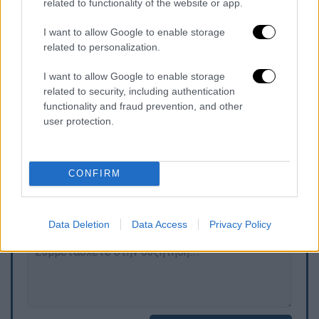
related to functionality of the website or app.
χώρες, αλλά αυτό δεν σημαίνει ότι η
Τουρκία
δεν είναι σημαντικός εταίρος ή ότι δεν
I want to allow Google to enable storage
διαθέτει ισχυρές αμυντικές δυνατότητες.
related to personalization.
Έχουμε λάβει τις επίσημες αιτήσεις και τις
I want to allow Google to enable storage
εξετάζουμε. Μια απόφαση θα ληφθεί όταν θα
related to security, including authentication
είμαστε σε θέση να την πάρουμε».
functionality and fraud prevention, and other
user protection.
Τα σχολιά σας δημοσιεύονται άμεσα με δική σας ευθύνη. Το
ΕΘΝΟΣ θα παρεμβαίνει και τα προσβλητικά σχόλια θα
CONFIRM
διαγράφονται
Data Deletion
Data Access
Privacy Policy