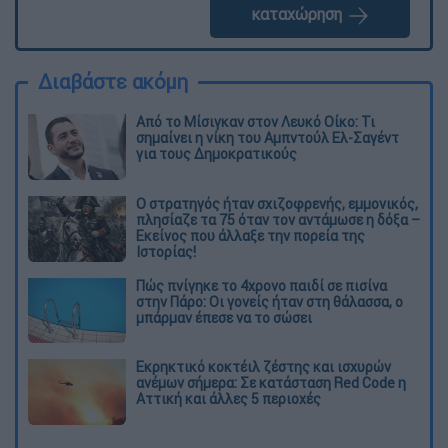
καταχώρηση
Διαβάστε ακόμη
Από το Μίσιγκαν στον Λευκό Οίκο: Τι
σημαίνει η νίκη του Αμπντούλ Ελ-Σαγέντ
για τους Δημοκρατικούς
O στρατηγός ήταν σχιζοφρενής, εμμονικός,
πλησίαζε τα 75 όταν τον αντάμωσε η δόξα –
Εκείνος που άλλαξε την πορεία της
Ιστορίας!
Πώς πνίγηκε το 4χρονο παιδί σε πισίνα
στην Πάρο: Οι γονείς ήταν στη θάλασσα, ο
μπάρμαν έπεσε να το σώσει
Εκρηκτικό κοκτέιλ ζέστης και ισχυρών
ανέμων σήμερα: Σε κατάσταση Red Code η
Αττική και άλλες 5 περιοχές