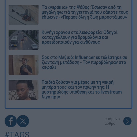
Τα «γεράκια» της Ψάθας: Έσωσαν από τη
μεγάλη φωτιά τη γειτονιά που κάποτε τους
έδιωχνε - «Πέρασε όλη η ζωή μπροστά μου»
Κυνήγι χρόνου στα λεωφορεία: Οδηγοί
καταγγέλλουν για δρομολόγια και
προειδοποιούν για κινδύνους
Σοκ στο Μεξικό: Influencer εκτελέστηκε σε
ζωντανή μετάδοση - Τον πυροβόλησαν στο
κεφάλι
Παιδιά ζούσαν για μέρες με τη νεκρή
μητέρα τους και τον πρώην της: Η
μυστηριώδης υπόθεση και το livestream
λίγο πριν
επόμενο
άρθρο
#TAGS