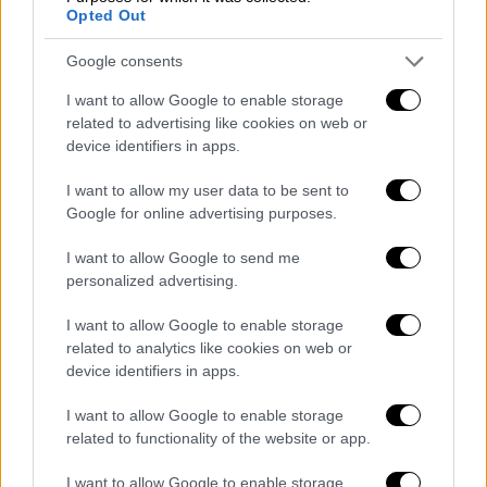
πολιτική σκηνή. Ο υπουργός Εμπορίου, Σερζ
Opted Out
Παπέν, τόνισε ότι το κράτος «δε θα
Google consents
αμφιταλαντευτεί στις προσπάθειές του να
προστατεύσει τους πολίτες». Παράλληλα,
I want to allow Google to enable storage
δημοσιεύματα από γαλλικά μέσα
related to advertising like cookies on web or
device identifiers in apps.
περιέγραψαν με ανατριχιαστικές
λεπτομέρειες
το προϊόν, το οποίο είχε
I want to allow my user data to be sent to
μήκος περίπου 80 εκατοστά, έφερε την
Google for online advertising purposes.
εικόνα
μικρού κοριτσιού
που κρατούσε
I want to allow Google to send me
αρκουδάκι και πωλούνταν έναντι 186,94
personalized advertising.
ευρώ.
I want to allow Google to enable storage
🔵 INFO LE PARISIEN | La répression
related to analytics like cookies on web or
des fraudes a découvert que le géant
device identifiers in apps.
chinois de l'e-commerce Shein
I want to allow Google to enable storage
vendait des produits
related to functionality of the website or app.
pédopornographiques
I want to allow Google to enable storage