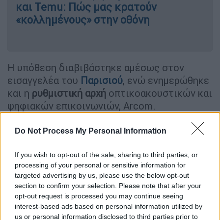
και Temu: Πώς μας κρατούν
«κολλημένους» στην οθόνη
Η υπόθεση διαβιβάστηκε αμέσως στον
εισαγγελέα του
Παρισιού
, ενώ ενημερώθηκε
και η
ρυθμιστική αρχή
οπτικοακουστικών και
ψηφιακών επικοινωνιών, Arcom.
Με βάση τη γαλλική νομοθεσία, η διανομή
Do Not Process My Personal Information
παιδικής πορνογραφίας επισύρει
ποινή
φυλάκισης έως 7 έτη
και πρόστιμο
100.000
If you wish to opt-out of the sale, sharing to third parties, or
ευρώ
, ενώ η μη εφαρμογή φίλτρων
processing of your personal or sensitive information for
targeted advertising by us, please use the below opt-out
ασφαλείας μπορεί να οδηγήσει σε
επιπλέον
section to confirm your selection. Please note that after your
ποινές.
opt-out request is processed you may continue seeing
interest-based ads based on personal information utilized by
Τι υποστήριξε η Shein
us or personal information disclosed to third parties prior to