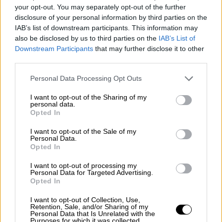
your opt-out. You may separately opt-out of the further
Η Shein, σε ανακοίνωσή της, υποστήριξε ότι
disclosure of your personal information by third parties on the
τα επίμαχα προϊόντα
αποσύρθηκαν αμέσως
IAB’s list of downstream participants. This information may
μόλις εντοπίστηκαν και διαβεβαίωσε ότι
also be disclosed by us to third parties on the
IAB’s List of
Downstream Participants
that may further disclose it to other
εφαρμόζει «πολιτική
μηδενικής ανοχής
» σε
third parties.
τέτοια ζητήματα. Παράλληλα, ανακοίνωσε
την έναρξη
εσωτερικής έρευνας
για να
Please note that this website/app uses one or more Google
Personal Data Processing Opt Outs
services and may gather and store information including but
διαπιστωθεί πώς οι συγκεκριμένες αγγελίες
not limited to your visit or usage behaviour. You may click to
I want to opt-out of the Sharing of my
κατάφεραν να παρακάμψουν τους
personal data.
grant or deny consent to Google and its third-party tags to
Opted In
μηχανισμούς ελέγχου της πλατφόρμας. Η
use your data for below specified purposes in below Google
εταιρεία δεσμεύτηκε επίσης να
consent section.
I want to opt-out of the Sale of my
Personal Data.
επανεξετάσει συνολικά τις διαδικασίες της,
Opted In
ώστε να εντοπιστούν και να αφαιρεθούν
τυχόν παρόμοια προϊόντα που μπορεί να
I want to opt-out of processing my
Personal Data for Targeted Advertising.
έχουν αναρτηθεί από
τρίτους
πωλητές.
Opted In
Η αποκάλυψη προκάλεσε
έντονες
I want to opt-out of Collection, Use,
Retention, Sale, and/or Sharing of my
αντιδράσεις
στη γαλλική κοινωνία και
Personal Data that Is Unrelated with the
Purposes for which it was collected.