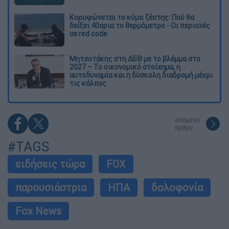
Κορυφώνεται το κύμα ζέστης: Πού θα
δείξει 40αρια το θερμόμετρο - Οι περιοχές
σε red code
Μητσοτάκης στη ΔΕΘ με το βλέμμα στο
2027 – Το οικονομικό στοίχημα, η
αυτοδυναμία και η δύσκολη διαδρομή μέχρι
τις κάλπες
επόμενο
άρθρο
#TAGS
ειδήσεις τώρα
FOX
παρουσιάστρια
ΗΠΑ
δολοφονία
Fox News