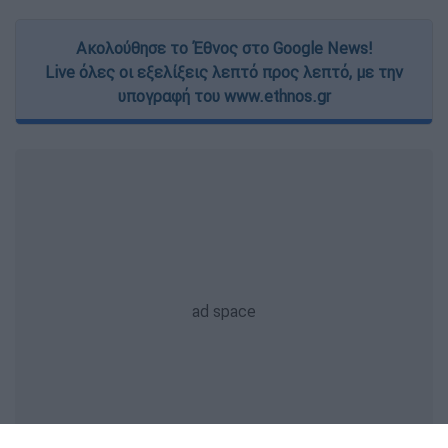
Ακολούθησε το Έθνος στο Google News!
Live όλες οι εξελίξεις λεπτό προς λεπτό, με την
υπογραφή του www.ethnos.gr