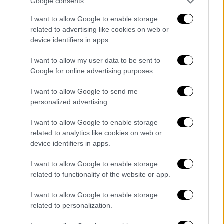
Google consents
μαχαιρωμένη στο κρεβάτι. Στη Μοκ
απαγγέλθηκαν κατηγορίες για
φόνο πρώτου
I want to allow Google to enable storage
related to advertising like cookies on web or
βαθμού
.
device identifiers in apps.
Μια γειτόνισσα κατέθεσε ότι η Μοκ την
I want to allow my user data to be sent to
πλησίασε γεμάτη αίματα
, ζητώντας της να
Google for online advertising purposes.
καλέσει το 911. Η Μοκ, η οποία εργαζόταν
ως σύμβουλος γάμου και οικογένειας μετά
I want to allow Google to send me
personalized advertising.
την τηλεοπτική της καριέρα, φυλακίστηκε με
εγγύηση 1 εκατομμυρίου δολαρίων
. Ο
I want to allow Google to enable storage
σοκαριστικός θάνατος της Άβερς έρχεται σε
related to analytics like cookies on web or
αντίθεση με την «ευτυχισμένη σχέση» που
device identifiers in apps.
παρουσίαζαν μητέρα και κόρη στα μέσα
I want to allow Google to enable storage
κοινωνικής δικτύωσης.
related to functionality of the website or app.
I want to allow Google to enable storage
related to personalization.
Τα σχολιά σας δημοσιεύονται άμεσα με δική σας ευθύνη. Το
ΕΘΝΟΣ θα παρεμβαίνει και τα προσβλητικά σχόλια θα