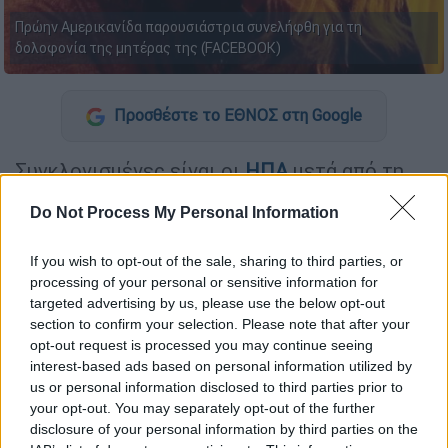
Πρώην Αμερικανίδα παρουσιάστρια συνελήφθη για τη
δολοφονία της μητέρας της (FACEBOOK)
Προσθέστε το ΕΘΝΟΣ στη Google
Συγκλονισμένες είναι οι
ΗΠΑ
μετά από τη
στυγερή
δολοφονία
που σημειώθηκε στο
Do Not Process My Personal Information
Κάνσας.
Μια 80χρονη γυναίκα, η Ανίτα Άβερς,
βρέθηκε βαριά τραυματισμένη από
If you wish to opt-out of the sale, sharing to third parties, or
πολλαπλές μαχαιριές
μέσα στο σπίτι της και
processing of your personal or sensitive information for
υπέκυψε αργότερα στο νοσοκομείο, με
targeted advertising by us, please use the below opt-out
βασική ύποπτη τη 47χρονη κόρη της,
section to confirm your selection. Please note that after your
opt-out request is processed you may continue seeing
Άντζελιν Μοκ, πρώην παρουσιάστρια του
interest-based ads based on personal information utilized by
Fox TV.
us or personal information disclosed to third parties prior to
your opt-out. You may separately opt-out of the further
Η πρώην
παρουσιάστρια
του Fox TV που
disclosure of your personal information by third parties on the
έκανε εκπομπή πριν από μια δεκαετία στον