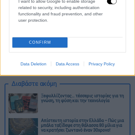
I want to allow Google to enable storage
διαγράφονται
related to security, including authentication
functionality and fraud prevention, and other
user protection.
CONFIRM
καταχώρηση
Data Deletion
Data Access
Privacy Policy
Διαβάστε ακόμη
Ξεφυλλίζοντας... τέσσερις ιστορίες για τη
γνώση, τη φύση και την τεχνολογία
Απίστευτη ιστορία στην Ελλάδα – Πώς μια
μπάλα ταξίδεψε στη θάλασσα 80 μίλια για
να κρατήσει ζωντανό έναν 30χρονο!