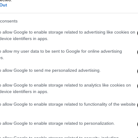
Out
σχέση με τον
Πρόεδρο Τραμπ
έχει ισχυρή
κή βάση «η οποία αισθάνεται εντελώς
consents
o allow Google to enable storage related to advertising like cookies on
 της Αμερικής, και μια εθνοτικά
evice identifiers in apps.
τική πόλη δεν αποτελεί αντιπροσωπευτική
o allow my user data to be sent to Google for online advertising
s.
ημοκρατικών
to allow Google to send me personalized advertising.
ια
Αμπιγκέιλ Σπανμπέργκερ
από τους
o allow Google to enable storage related to analytics like cookies on
 των τοπικών εκλογών, μπορεί να μην έχει
evice identifiers in apps.
άνι και η πόλη του, ωστόσο οι
σοστό με πιθανότητες να σπάσει
το φράγμα
o allow Google to enable storage related to functionality of the website
o allow Google to enable storage related to personalization.
άτι τις προωθημένες ιδέες του Μαμντάνι
 ότι κάποιες από τις υποσχέσεις που δίνει
o allow Google to enable storage related to security, including