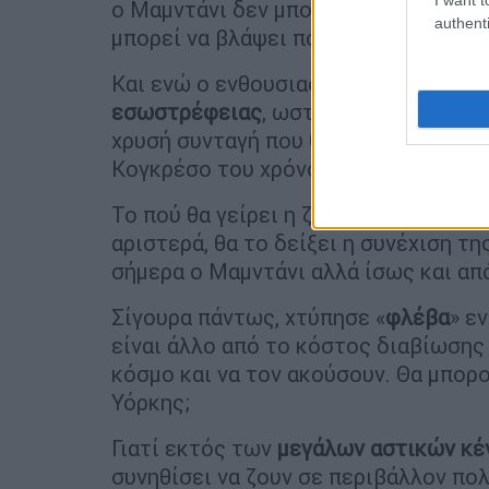
ο Μαμντάνι δεν μπορούν να υλοποιηθ
authenti
μπορεί να βλάψει πολύ περισσότερο 
Και ενώ ο ενθουσιασμός για το Μαμν
εσωστρέφειας
, ωστόσο, φαίνεται ότ
χρυσή συνταγή που θα τους βοηθούσε
Κογκρέσο του χρόνου ή ακόμη περισ
Το πού θα γείρει η ζυγαριά και αν ήρ
αριστερά, θα το δείξει η συνέχιση τη
σήμερα ο Μαμντάνι αλλά ίσως και απ
Σίγουρα πάντως, χτύπησε «
φλέβα
» ε
είναι άλλο από το κόστος διαβίωσης 
κόσμο και να τον ακούσουν. Θα μπορο
Υόρκης;
Γιατί εκτός των
μεγάλων αστικών κ
συνηθίσει να ζουν σε περιβάλλον πολ