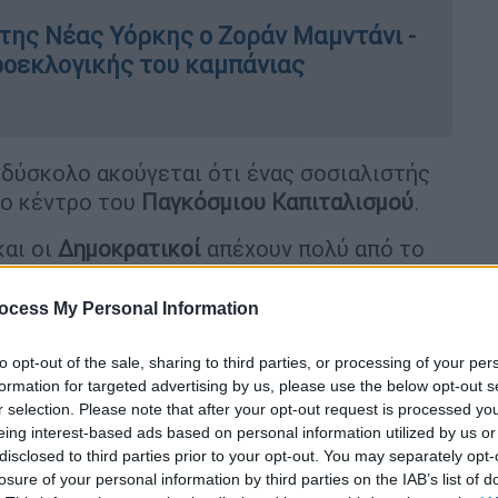
 της Νέας Υόρκης ο Ζοράν Μαμντάνι -
ροεκλογικής του καμπάνιας
 δύσκολο ακούγεται ότι ένας σοσιαλιστής
το κέντρο του
Παγκόσμιου Καπιταλισμού
.
και οι
Δημοκρατικοί
απέχουν πολύ από το
σμα μεταξύ προοδευτικών και μετριοπαθών
πτική ήττα της
Κάμαλα Χάρις
από τον
Τραμπ
ocess My Personal Information
τικό
δράμα
του κόμματος.
to opt-out of the sale, sharing to third parties, or processing of your per
formation for targeted advertising by us, please use the below opt-out s
r selection. Please note that after your opt-out request is processed y
eing interest-based ads based on personal information utilized by us or
της
Μπάρακ Ομπάμα
να κάλεσε ο ίδιος
disclosed to third parties prior to your opt-out. You may separately opt-
»
Μαμντάνι
για να τον συγχαρεί για την
losure of your personal information by third parties on the IAB’s list of