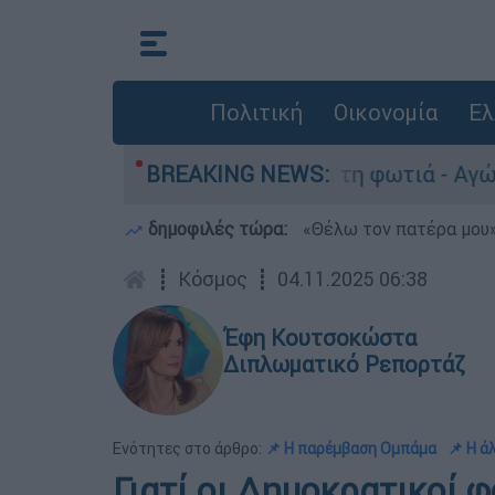
Πολιτική
Οικονομία
Ελ
ο Πόρτο Γερμανό μετά τη φωτιά - Αγώνας για απ
BREAKING NEWS:
δημοφιλές τώρα:
«Θέλω τον πατέρα μου»:
┋
Κόσμος
┋
04.11.2025 06:38
Έφη Κουτσοκώστα
Διπλωματικό Ρεπορτάζ
Ενότητες στο άρθρο:
📌 Η παρέμβαση Ομπάμα
📌 Η 
Γιατί οι Δημοκρατικοί 