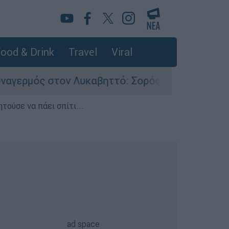
ood & Drink
Travel
Viral
τον Λυκαβηττό: Σορός σε προχωρημένη σήψη εν
τούσε να πάει σπίτι...