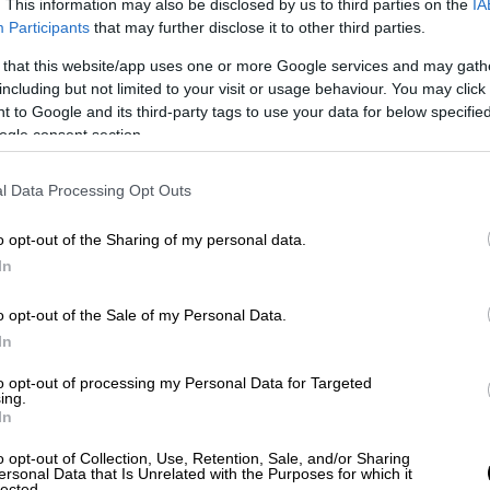
 τη στήριξή του, ωστόσο είναι πολλοί στο
. This information may also be disclosed by us to third parties on the
IA
Participants
that may further disclose it to other third parties.
ύν με τις απόψεις του
Μαμντάνι
για τον
ν τον παραδέχονται για την επικοινωνιακή
 that this website/app uses one or more Google services and may gath
ποίο μιλάει και κατάφερε να εμπνεύσει
including but not limited to your visit or usage behaviour. You may click 
 to Google and its third-party tags to use your data for below specifi
ρό ούτε που πλησίαζαν σε κάλπη.
ogle consent section.
υ του παγώματος των αυξήσεων στα
λεωφορείων και παιδικών σταθμών-
έχει
l Data Processing Opt Outs
ιξη των νέων και εργαζόμενων κατοίκων
o opt-out of the Sharing of my personal data.
γώνα με το δυσθεώρητα
υψηλό κόστος
In
o opt-out of the Sale of my Personal Data.
βαθιά εσωστρέφεια λόγω της ήττας τους στις
In
 όχι μόνο το
Λευκό
Οίκο
αλλά και την
Κογκρέσου
,, αξιολογούνται με αρνητικό
to opt-out of processing my Personal Data for Targeted
ing.
ν ψηφοφόρων, σύμφωνα με δημοσκόπηση
In
, που αποτελεί το χαμηλότερο ποσοστό
o opt-out of Collection, Use, Retention, Sale, and/or Sharing
ρόνια.
ersonal Data that Is Unrelated with the Purposes for which it
lected.