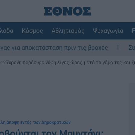
λάδα
Κόσμος
Αθλητισμός
Ψυχαγωγία
F
οκατάσταση πριν τις βροχές
Συναγερμός σ
 27χρονη παρέσυρε νύφη λίγες ώρες μετά το γάμο της και ζη
άλλη άποψη εντός των Δημοκρατικών
φοβούνται τον Μαμντάνι;