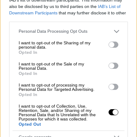
also be disclosed by us to third parties on the
IAB’s List of
Προσθέστε το ΕΘΝΟΣ στη Google
Downstream Participants
that may further disclose it to other
third parties.
Τουλάχιστον εννέα άνθρωποι έχασαν τη ζωή
Please note that this website/app uses one or more Google
Personal Data Processing Opt Outs
τους σήμερα σε μια κατολίσθηση που
services and may gather and store information including but
σημειώθηκε στο Νιτερόι, κοντά στο
Ρίο ντε
not limited to your visit or usage behaviour. You may click to
I want to opt-out of the Sharing of my
personal data.
grant or deny consent to Google and its third-party tags to
Τζανέιρο
, μετέδωσε το Γαλλικό Πρακτορείο
Opted In
use your data for below specified purposes in below Google
επικαλούμενο την πυροσβεστική υπηρεσία.
consent section.
I want to opt-out of the Sale of my
Personal Data.
«Έβρεξε πολύ τις δύο τελευταίες ημέρες, με
Opted In
τις αρχές να βρίσκονται σε επιφυλακή στο
I want to opt-out of processing my
Νιτερόι, όπου συνέστησαν στους κατοίκους
Personal Data for Targeted Advertising.
να κατευθυνθούν προς ασφαλή μέρη»
Opted In
εξήγησε στο τηλεοπτικό δίκτυο Globo News
I want to opt-out of Collection, Use,
ο Ρομπέρτο Ρομπαντέι, ο διοικητής της
Retention, Sale, and/or Sharing of my
Personal Data that Is Unrelated with the
πυροσβεστικής υπηρεσίας του Ρίο.
Purposes for which it was collected.
Opted Out
Έξι σπίτια καταπλακώθηκαν από όγκους