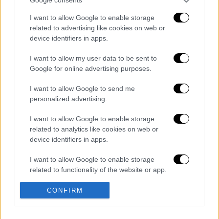
Google consents
λάσπης. Η κατολίσθηση σημειώθηκε τα
ξημερώματα.
I want to allow Google to enable storage
related to advertising like cookies on web or
Στην περιοχή επιχειρούν 80 πυροσβέστες.
device identifiers in apps.
Διαβάστε ακόμη
I want to allow my user data to be sent to
Google for online advertising purposes.
«Δεν υπήρξε τεχνικό πρόβλημα»: Τι
κατέθεσαν οι δύο τραυματίες από τη
I want to allow Google to send me
σύγκρουση των ελικοπτέρων στη Ψάθα
personalized advertising.
I want to allow Google to enable storage
Μακελειό στη Βόρεια Καρολίνα ύστερα από
πυροβολισμούς: Νεκροί και τραυματίες
related to analytics like cookies on web or
device identifiers in apps.
«Θα σκοτώσουμε τον γιο σου»: Ήρθαν οι
I want to allow Google to enable storage
τηλεφωνικές απάτες με AI deepfake - Πώς
related to functionality of the website or app.
να προστατευτείτε
I want to allow Google to enable storage
CONFIRM
«Μου έδωσαν έναν μήνα ζωής»: Η
related to personalization.
συγκλονιστική ιστορία μητέρας μετά από
τσιμπήματα δηλητηριώδους αράχνης