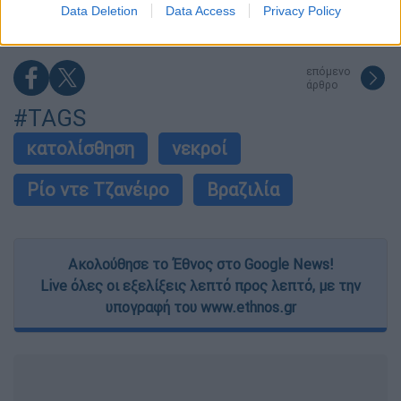
I want to allow Google to enable storage
Data Deletion
Data Access
Privacy Policy
related to security, including authentication
functionality and fraud prevention, and other
user protection.
επόμενο
άρθρο
#TAGS
κατολίσθηση
νεκροί
Ρίο ντε Τζανέιρο
Βραζιλία
Ακολούθησε το Έθνος στο Google News!
Live όλες οι εξελίξεις λεπτό προς λεπτό, με την
υπογραφή του www.ethnos.gr