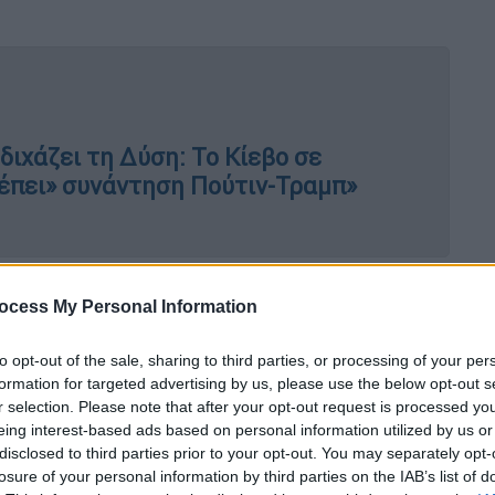
διχάζει τη Δύση: Το Κίεβο σε
έπει» συνάντηση Πούτιν-Τραμπ»
«τα
σύνορα δεν πρέπει να αλλάζουν δια της
ocess My Personal Information
ους προτεινόμενους
περιορισμούς στις
ραμμίζοντας πως τέτοιοι όροι θα μπορούσαν
to opt-out of the sale, sharing to third parties, or processing of your per
 μελλοντική επίθεση.
formation for targeted advertising by us, please use the below opt-out s
r selection. Please note that after your opt-out request is processed y
προσπάθειες των ΗΠΑ για ειρήνη και
eing interest-based ads based on personal information utilized by us or
υ σχεδίου περιλαμβάνει κρίσιμα στοιχεία
disclosed to third parties prior to your opt-out. You may separately opt-
losure of your personal information by third parties on the IAB’s list of
λληλα, επισημαίνουν ότι το σχέδιο αποτελεί