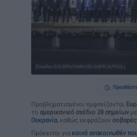
Σύνοδος G20 (EPA/GIANLUIGI GUERCIA/POOL)
Προσθέστε
Προβληματισμένοι εμφανίζονται
Ευρ
το
αμερικανικό σχέδιο 28 σημείων
με
Ουκρανία
, καθώς εκφράζουν
σοβαρές
Πρόκειται για
κοινό ανακοινωθέν πο