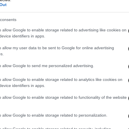
ανδίας Μίχολ Μάρτιν, ο πρωθυπουργός της
Out
θυπουργός του Καναδά Μαρκ Κάρνεϊ και η
ακαΐτσι.
consents
rts to bring peace to Ukraine.
o allow Google to enable storage related to advertising like cookies on
evice identifiers in apps.
lan includes important elements that will
o allow my user data to be sent to Google for online advertising
 peace.
s.
to allow Google to send me personalized advertising.
 is a basis which will require additional
o allow Google to enable storage related to analytics like cookies on
evice identifiers in apps.
n7xXX
o allow Google to enable storage related to functionality of the website
leyen)
November 22, 2025
νωθέν
o allow Google to enable storage related to personalization.
 τον πρόεδρο Κόστα, την πρόεδρο φον
o allow Google to enable storage related to security, including