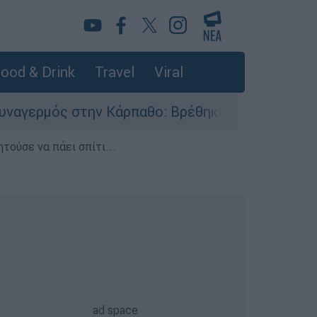
ood & Drink
Travel
Viral
ν Κάρπαθο: Βρέθηκαν παλιά πυρομαχικά στο Αρδ
τούσε να πάει σπίτι...