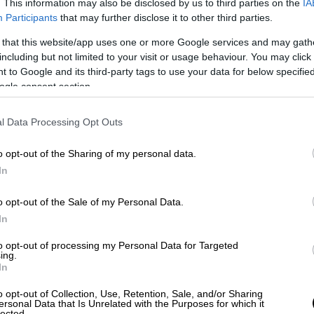
. This information may also be disclosed by us to third parties on the
IA
ά
» και δηλώνουν έτοιμοι να εμπλακούν
Participants
that may further disclose it to other third parties.
ναι βιώσιμη.
 that this website/app uses one or more Google services and may gath
λέψεις που αφορούν την ΕΕ και το ΝΑΤΟ, με
including but not limited to your visit or usage behaviour. You may click 
 to Google and its third-party tags to use your data for below specifi
ογή τους θα απαιτήσει τη συναίνεση των
ogle consent section.
ι υπογράφοντες επισημαίνουν τη
l Data Processing Opt Outs
 Ουκρανία
και τη δέσμευσή τους για στενό
o opt-out of the Sharing of my personal data.
ΗΠΑ, καθώς συνεχίζονται οι διεργασίες
In
και την προοπτική ειρήνευσης.
o opt-out of the Sale of my Personal Data.
δρος του Ευρωπαϊκού Συμβουλίου Αντόνιο
In
σουλα φον ντερ Λάιεν, ο καγκελάριος της
ος της Γαλλίας Εμανουέλ Μακρόν, ο
to opt-out of processing my Personal Data for Targeted
ing.
ου Κιρ Στάρμερ, η πρωθυπουργός της
In
υργός της Ισπανίας Πέδρο Σάντσεθ, ο
o opt-out of Collection, Use, Retention, Sale, and/or Sharing
 Στουμπ, ο πρωθυπουργός της Ολλανδίας
ersonal Data that Is Unrelated with the Purposes for which it
lected.