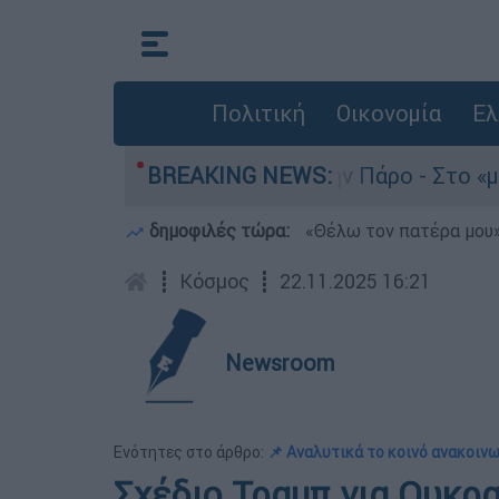
Πολιτική
Οικονομία
Ελ
ατο του 4χρονου στην Πάρο - Στο «μικροσκόπιο»
BREAKING NEWS:
δημοφιλές τώρα:
«Θέλω τον πατέρα μου»:
┋
Κόσμος
┋
22.11.2025 16:21
Newsroom
Ενότητες στο άρθρο:
📌 Αναλυτικά το κοινό ανακοιν
Σχέδιο Τραμπ για Ουκρα