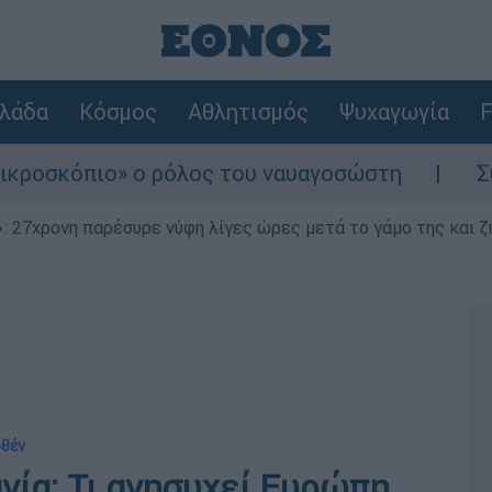
λάδα
Κόσμος
Αθλητισμός
Ψυχαγωγία
F
 ο ρόλος του ναυαγοσώστη
Συναγερμός στη
 27χρονη παρέσυρε νύφη λίγες ώρες μετά το γάμο της και ζη
ωθέν
νία: Τι ανησυχεί Ευρώπη,