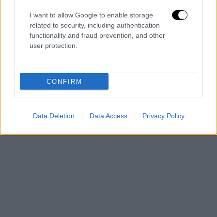
We are…
pic.twitter.com/PM5LHn7xXX
I want to allow Google to enable storage
related to security, including authentication
— Ursula von der Leyen
functionality and fraud prevention, and other
(@vonderleyen)
November 22, 2025
user protection.
Το «παράθυρο» που άνοιξε ο Τραμπ
CONFIRM
Data Deletion
Data Access
Privacy Policy