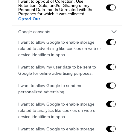
I want to opt-out of Collection, Use,
Υπενθυμίζεται πως
μυστήριο είχε προκληθεί
Retention, Sale, and/or Sharing of my
Personal Data that Is Unrelated with the
νωρίτερα για την
παρουσία της Ματσάδο
, η
Purposes for which it was collected.
Opted Out
οποία
ζει κρυμμένη
στη χώρα της.
Google consents
«Ίσως δεν θα έρθει στην τελετή» της
απονομής το
υ βραβείου
Νόμπελ
,
η οποία
I want to allow Google to enable storage
πρόκειται να αρχίσει στις 13:00 (14:00 ώρα
related to advertising like cookies on web or
device identifiers in apps.
Ελλάδας) στο δημαρχείο του Όσλο,
ανακοίνωσε ο εκπρόσωπος του ινστιτούτου
I want to allow my user data to be sent to
Νόμπελ
Έρικ Οσάιμ.
Google for online advertising purposes.
Η επικεφαλής της αντιπολίτευσης στη
I want to allow Google to send me
personalized advertising.
Βενεζουέλα και «κόκκινο» πανί για τον
Νικολάς Μαδούρο, Μαρία Κορίνα Ματσάδο,
I want to allow Google to enable storage
δεν είναι γνωστό πού βρίσκεται. «Δεν
related to analytics like cookies on web or
υπάρχει πιθανότητα η Μαρία Κορίνα να
device identifiers in apps.
μείνει στην εξορία», δήλωσε η Μαγκάλι
I want to allow Google to enable storage
Μέντα, που θεωρείται το δεξί χέρι της