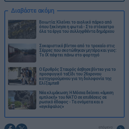
Διαβάστε ακόμη
Βοιωτία: Κλείνει το αιολικό πάρκο από
όπου ξεκίνησε η φωτιά - Στο στόχαστρο
όλα τα έργα του συλληφθέντα δημάρχου
Σοκαριστικό βίντεο από το τροχαίο στις
Σέρρες που σκοτώθηκαν μητέρα και γιος:
Το ΙΧ πέφτει πάνω στο φορτηγό
Ο Ερυθρός Σταυρός έσβησε βίντεο για το
προσφυγικό ταξίδι του 26χρονου
κατηγορούμενου για τη δολοφονία της
Ελίζαμπεθ
Νέα κλιμάκωση: Η Μόσχα δείχνει «άμεση
εμπλοκή» του ΝΑΤΟ σε επιθέσεις σε
ρωσικό έδαφος - Τα ονόματα και ο
«εγκέφαλος»
επόμενο