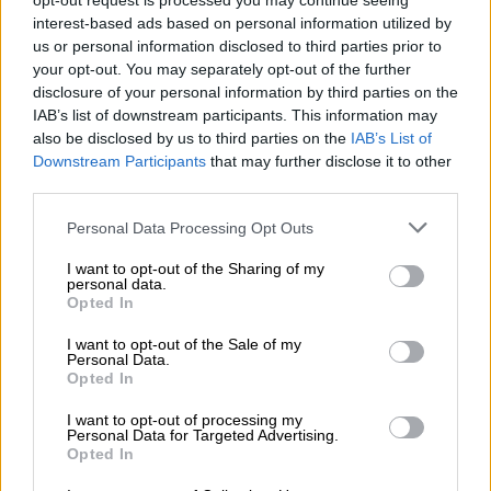
οποίων ο
πρόεδρος
της
Αργεντινής
Χαβιέρ
opt-out request is processed you may continue seeing
interest-based ads based on personal information utilized by
Μιλέι και ο
πρόεδρος του Ισημερινού
us or personal information disclosed to third parties prior to
Ντάνιελ Νομπόα.
your opt-out. You may separately opt-out of the further
disclosure of your personal information by third parties on the
IAB’s list of downstream participants. This information may
ΔΙΑΒΑΣΤΕ ΕΠΙΣΗΣ
also be disclosed by us to third parties on the
IAB’s List of
Downstream Participants
that may further disclose it to other
Κόσμος
|
04.12.2025 07:40
third parties.
Κρίση στη Βενεζουέλα: Επικοινωνία
Τραμπ με Μαδούρο - «Θα δούμε τι θα
Please note that this website/app uses one or more Google
Personal Data Processing Opt Outs
services and may gather and store information including but
γίνει»
not limited to your visit or usage behaviour. You may click to
I want to opt-out of the Sharing of my
personal data.
grant or deny consent to Google and its third-party tags to
Opted In
use your data for below specified purposes in below Google
Κόσμος
|
07.12.2025 18:27
consent section.
Ερντογάν σε Μαδούρο: Σημαντικό να
I want to opt-out of the Sale of my
Personal Data.
παραμείνουν ανοιχτά τα κανάλια
Opted In
διαλόγου ΗΠΑ και Βενεζουέλας
I want to opt-out of processing my
Personal Data for Targeted Advertising.
Opted In