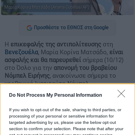
Μαρία Κορίνα Ματσάδο (Ariana Cubillos/AP)
Προσθέστε το ΕΘΝΟΣ στη Google
Η
επικεφαλής της αντιπολίτευσης
στη
Βενεζουέλα
, Μαρία Κορίνα Ματσάδο,
είναι
ασφαλής και θα παρευρεθεί
σήμερα (10/12)
στο Όσλο για την
απονομή του βραβείου
Νόμπελ Ειρήνης
, ανακοίνωσε σήμερα το
νορβηγικό Ινστιτούτο Νόμπελ.
Η Ματσάδο
θα παραλάβει το βραβείο
στην
Do Not Process My Personal Information
τελετή απονομής στο
Δημαρχείο της
If you wish to opt-out of the sale, sharing to third parties, or
νορβηγικής πρωτεύουσας
παρουσία του
processing of your personal or sensitive information for
βασιλιά Χάραλντ
, της
βασίλισσας Σόνια
και
targeted advertising by us, please use the below opt-out
λατινοαμερικανών ηγετών
, μεταξύ των
section to confirm your selection. Please note that after your