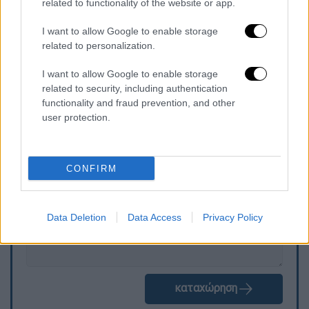
related to functionality of the website or app.
Ματσάδο
σε βίντεο που δημοσιεύτηκε σε
έναν από τους λογαριασμούς κοινωνικής
I want to allow Google to enable storage
related to personalization.
δικτύωσης της προεκλογικής εκστρατείας
της αντιπολίτευσης.
I want to allow Google to enable storage
related to security, including authentication
functionality and fraud prevention, and other
user protection.
Τα σχολιά σας δημοσιεύονται άμεσα με δική σας ευθύνη. Το
ΕΘΝΟΣ θα παρεμβαίνει και τα προσβλητικά σχόλια θα
διαγράφονται
CONFIRM
Data Deletion
Data Access
Privacy Policy
καταχώρηση