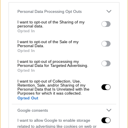
Επιτελείου της Λιβύης
third parties.
Please note that this website/app uses one or more Google
Personal Data Processing Opt Outs
services and may gather and store information including but
not limited to your visit or usage behaviour. You may click to
I want to opt-out of the Sharing of my
personal data.
Έρευνα για τα αίτια του
grant or deny consent to Google and its third-party tags to
Opted In
use your data for below specified purposes in below Google
δυστυχήματος
consent section.
I want to opt-out of the Sale of my
Personal Data.
Τα πτώματα των ανδρών ανασύρθηκαν από
Opted In
τα
συντρίμμια
· τέταρτος εργαζόμενος
I want to opt-out of processing my
βρέθηκε ζωντανός και διακομίστηκε σε
Personal Data for Targeted Advertising.
νοσοκομεία
με σοβαρά τραύματα, εξήγησε το
Opted In
πρακτορείο επικαλούμενο την
I want to opt-out of Collection, Use,
πυροσβεστική.
Retention, Sale, and/or Sharing of my
Personal Data that Is Unrelated with the
Purposes for which it was collected.
Κατά την αστυνομία, στην εγκατάσταση
Opted Out
βρίσκονταν σε εξέλιξη οικοδομικές
Google consents
εργασίες όταν κατέρρευσε η οροφή.
I want to allow Google to enable storage
Οι τρεις νεκροί ήταν 23, 31 και 41 ετών
.
related to advertising like cookies on web or