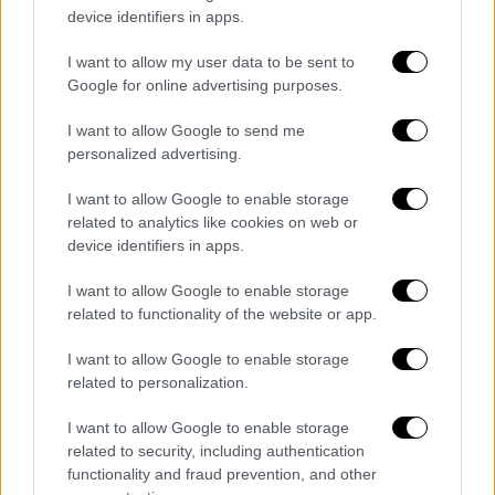
device identifiers in apps.
Το δυστύχημα έγινε το απόγευμα στη
Βέλκε
Καπούσανι
, πόλη περίπου 83.000 κατοίκων,
I want to allow my user data to be sent to
Google for online advertising purposes.
σε απόσταση κάπου 370 χιλιομέτρων
ανατολικά από την Μπρατισλάβα, κοντά στα
I want to allow Google to send me
σύνορα με την
Ουκρανία
.
personalized advertising.
Η επιχείρηση έρευνας και διάσωσης
I want to allow Google to enable storage
διήρκεσε ώρες.
Η αστυνομία ανακοίνωσε
related to analytics like cookies on web or
device identifiers in apps.
πως διενεργεί έρευνα για τα αίτια του
δυστυχήματος.
I want to allow Google to enable storage
related to functionality of the website or app.
I want to allow Google to enable storage
Τα σχολιά σας δημοσιεύονται άμεσα με δική σας ευθύνη. Το
related to personalization.
ΕΘΝΟΣ θα παρεμβαίνει και τα προσβλητικά σχόλια θα
διαγράφονται
I want to allow Google to enable storage
related to security, including authentication
functionality and fraud prevention, and other