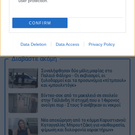
user protection.
CONFIRM
καταχώρηση
Data Deletion
Data Access
Privacy Policy
Διαβάστε ακόμη
Συνελήφθησαν δύο μέλη μαφίας στο
Παλαιό Φάληρο - Οι εκβιασμοί, οι
ξυλοδαρμοί και τα προσωνύμια «πίτμπουλ»
και «μπουλντόγκ»
Βίντεο-σοκ από το μακελειό σε σχολείο
στην Ταϊλάνδη: Η στιγμή που ο 14χρονος
ανοίγει πυρ - Στους 9 ανέβηκαν οι νεκροί
Νέα αποχώρηση από το κόμμα Καρυστιανού:
Καταγγελίες Μπρουτζάκη για «αυθαιρεσία,
φίμωση και δολοφονία χαρακτήρων»