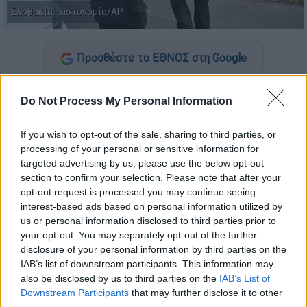
Σλοβακία - αστυνομία/AP
Προσθέστε το ΕΘΝΟΣ στη Google
Τρεις άνδρες έχασαν τη ζωή τους,
όταν
Do Not Process My Personal Information
κατέρρευσε η οροφή εγκατάστασης στην
επιχείρηση όπου εργάζονταν, στην
If you wish to opt-out of the sale, sharing to third parties, or
ανατολική
Σλοβακία
, μετέδωσε χθες Τρίτη
processing of your personal or sensitive information for
targeted advertising by us, please use the below opt-out
το πρακτορείο ειδήσεων TASR.
section to confirm your selection. Please note that after your
opt-out request is processed you may continue seeing
ΔΙΑΒΑΣΤΕ ΕΠΙΣΗΣ
interest-based ads based on personal information utilized by
us or personal information disclosed to third parties prior to
Κόσμος
|
24.12.2025 08:01
your opt-out. You may separately opt-out of the further
disclosure of your personal information by third parties on the
Εξέπεμψε SOS και εξαφανίστηκε:
IAB’s list of downstream participants. This information may
Πώς έπεσε το αεροσκάφος που
also be disclosed by us to third parties on the
IAB’s List of
μετέφερε τον αρχηγό του Γενικού
Downstream Participants
that may further disclose it to other