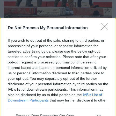
Do Not Process My Personal Information
If you wish to opt-out of the sale, sharing to third parties, or
Προσθέστε το ΕΘΝΟΣ στη Google
processing of your personal or sensitive information for
targeted advertising by us, please use the below opt-out
section to confirm your selection. Please note that after your
Από ώρα σε ώρα
θα ξεκινήσει η δίκη του
opt-out request is processed you may continue seeing
προέδρου της Βενεζουέλα
,
Νικολάς
interest-based ads based on personal information utilized by
Μαδούρο
, στη Νέα Υόρκη μετά τη
«σύλληψή»
us or personal information disclosed to third parties prior to
your opt-out. You may separately opt-out of the further
του από τις ΗΠΑ
το Σάββατο (3/1) στο
disclosure of your personal information by third parties on the
Καράκας.
IAB’s list of downstream participants. This information may
also be disclosed by us to third parties on the
IAB’s List of
Η δικογραφία αφορά κυρίως
κατηγορίες
Downstream Participants
that may further disclose it to other
περί «ναρκοτρομοκρατίας»
, ενώ αυτή τη
third parties.
στιγμή
πραγματοποιείται η θεαματική
Please note that this website/app uses one or more Google
Personal Data Processing Opt Outs