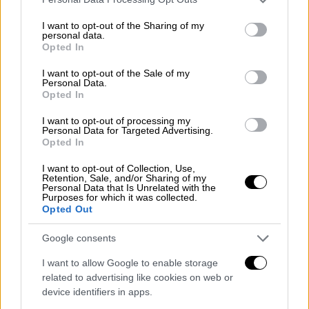
μεταγωγή του
στο
δικαστήριο Ντάνιελ
services and may gather and store information including but
Πάτρικ Μόινιχαν
στο Μανχάταν.
not limited to your visit or usage behaviour. You may click to
I want to opt-out of the Sharing of my
personal data.
grant or deny consent to Google and its third-party tags to
Opted In
use your data for below specified purposes in below Google
ΔΙΑΒΑΣΤΕ ΕΠΙΣΗΣ
consent section.
I want to opt-out of the Sale of my
Personal Data.
Πολιτική
|
05.01.2026 08:28
Opted In
Αίτημα Κωνσταντοπούλου για
I want to opt-out of processing my
σύγκληση της Βουλής μετά τις
Personal Data for Targeted Advertising.
Opted In
εξελίξεις στη Βενεζουέλα
I want to opt-out of Collection, Use,
Retention, Sale, and/or Sharing of my
Πολιτική
|
05.01.2026 17:26
Personal Data that Is Unrelated with the
Purposes for which it was collected.
Γεραπετρίτης για Βενεζουέλα: Η
Opted Out
Ελλάδα θα υποστηρίξει την καθολική
τήρηση του Διεθνούς Δικαίου
Google consents
I want to allow Google to enable storage
related to advertising like cookies on web or
device identifiers in apps.
Πολίτες, διαδηλωτές και δημοσιογράφοι