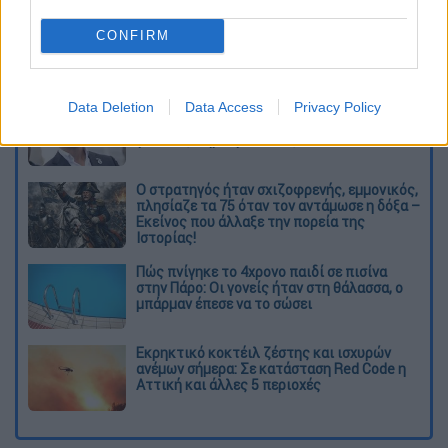
καταχώρηση
CONFIRM
Διαβάστε ακόμη
Data Deletion
Data Access
Privacy Policy
Από το Μίσιγκαν στον Λευκό Οίκο: Τι
σημαίνει η νίκη του Αμπντούλ Ελ-Σαγέντ
για τους Δημοκρατικούς
O στρατηγός ήταν σχιζοφρενής, εμμονικός,
πλησίαζε τα 75 όταν τον αντάμωσε η δόξα –
Εκείνος που άλλαξε την πορεία της
Ιστορίας!
Πώς πνίγηκε το 4χρονο παιδί σε πισίνα
στην Πάρο: Οι γονείς ήταν στη θάλασσα, ο
μπάρμαν έπεσε να το σώσει
Εκρηκτικό κοκτέιλ ζέστης και ισχυρών
ανέμων σήμερα: Σε κατάσταση Red Code η
Αττική και άλλες 5 περιοχές