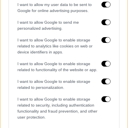
I want to allow my user data to be sent to
συγκεντρώνονται μαζικά έξω από το
Google for online advertising purposes.
δικαστήριο
της Νέας Υόρκης, με τις
κινηματογραφικές εικόνες από τη μεταγωγή
I want to allow Google to send me
personalized advertising.
του προέδρου της
Βενεζουέλα
να κάνουν
αίσθηση.
I want to allow Google to enable storage
related to analytics like cookies on web or
device identifiers in apps.
Τα σχολιά σας δημοσιεύονται άμεσα με δική σας ευθύνη. Το
I want to allow Google to enable storage
ΕΘΝΟΣ θα παρεμβαίνει και τα προσβλητικά σχόλια θα
related to functionality of the website or app.
διαγράφονται
I want to allow Google to enable storage
related to personalization.
I want to allow Google to enable storage
related to security, including authentication
functionality and fraud prevention, and other
user protection.