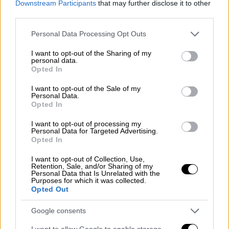
Downstream Participants
that may further disclose it to other
μέγεθος του οποίου είναι όσο ένα
third parties.
ποδοσφαιρικό γήπεδο: ο Κρις Γουίλιαμς, που
Please note that this website/app uses one or more Google
έφτασε στον διαστημικό σταθμό στα τέλη
Personal Data Processing Opt Outs
services and may gather and store information including but
Νοεμβρίου με ρωσικό σκάφος Soyuz ως
not limited to your visit or usage behaviour. You may click to
I want to opt-out of the Sharing of my
μέρος
συμφωνίας κοινής μεταφοράς
μεταξύ
personal data.
grant or deny consent to Google and its third-party tags to
Opted In
ΗΠΑ και Ρωσίας.
use your data for below specified purposes in below Google
consent section.
I want to opt-out of the Sale of my
Personal Data.
UPDATE:
@NASA
is closely
Opted In
monitoring a stable medical situation
involving one International Space
I want to opt-out of processing my
Personal Data for Targeted Advertising.
Station crew member and evaluating
Opted In
all options, including an early Crew-
I want to opt-out of Collection, Use,
11 return, with further updates
Retention, Sale, and/or Sharing of my
Personal Data that Is Unrelated with the
expected within 24 hours.
Purposes for which it was collected.
Opted Out
https://t.co/va6c2DZUBQ
Google consents
— International Space Station
(@Space_Station)
January 8, 2026
I want to allow Google to enable storage