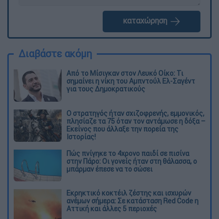
καταχώρηση
Διαβάστε ακόμη
Από το Μίσιγκαν στον Λευκό Οίκο: Τι
σημαίνει η νίκη του Αμπντούλ Ελ-Σαγέντ
για τους Δημοκρατικούς
O στρατηγός ήταν σχιζοφρενής, εμμονικός,
πλησίαζε τα 75 όταν τον αντάμωσε η δόξα –
Εκείνος που άλλαξε την πορεία της
Ιστορίας!
Πώς πνίγηκε το 4χρονο παιδί σε πισίνα
στην Πάρο: Οι γονείς ήταν στη θάλασσα, ο
μπάρμαν έπεσε να το σώσει
Εκρηκτικό κοκτέιλ ζέστης και ισχυρών
ανέμων σήμερα: Σε κατάσταση Red Code η
Αττική και άλλες 5 περιοχές