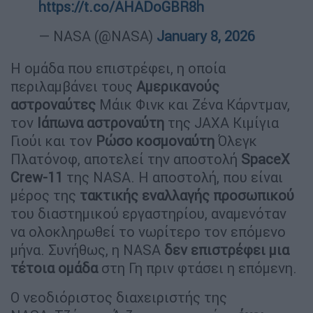
https://t.co/AHADoGBR8h
— NASA (@NASA)
January 8, 2026
Η ομάδα που επιστρέφει, η οποία
περιλαμβάνει τους
Αμερικανούς
αστροναύτες
Μάικ Φινκ και Ζένα Κάρντμαν,
τον
Ιάπωνα αστροναύτη
της JAXA Κιμίγια
Γιούι και τον
Ρώσο κοσμοναύτη
Όλεγκ
Πλατόνοφ, αποτελεί την αποστολή
SpaceX
Crew-11
της NASA. Η αποστολή, που είναι
μέρος της
τακτικής εναλλαγής προσωπικού
του διαστημικού εργαστηρίου, αναμενόταν
να ολοκληρωθεί το νωρίτερο τον επόμενο
μήνα. Συνήθως, η NASA
δεν επιστρέφει μια
τέτοια ομάδα
στη Γη πριν φτάσει η επόμενη.
Ο νεοδιόριστος διαχειριστής της