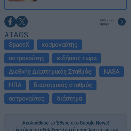
επόμενο
άρθρο
#TAGS
SpaceX
κοσμοναύτης
αστροναύτης
ειδήσεις τώρα
Διεθνής Διαστημικός Σταθμός
NASA
ΗΠΑ
διαστημικός σταθμός
αστροναύτες
διάστημα
Ακολούθησε το Έθνος στο Google News!
Live όλες οι εξελίξεις λεπτό προς λεπτό, με την