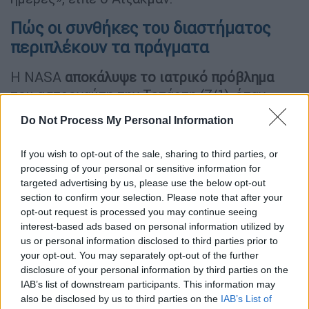
Πώς οι συνθήκες του διαστήματος
περιπλέκουν τα πράγματα
Η NASA
αποκάλυψε το ιατρικό πρόβλημα
του αστροναύτη την Τετάρτη (7/1), όταν
ανακοίνωσε ότι η υπηρεσία
αποφάσισε να
Do Not Process My Personal Information
αναβάλει
μια διαστημική βόλτα,
επικαλούμενη το αδιευκρίνιστο «ιατρικό
If you wish to opt-out of the sale, sharing to third parties, or
ζήτημα». «Αυτές είναι καταστάσεις για τις
processing of your personal or sensitive information for
οποίες η NASA και οι συνεργάτες μας
targeted advertising by us, please use the below opt-out
section to confirm your selection. Please note that after your
εκπαιδεύονται και προετοιμάζονται
για να
opt-out request is processed you may continue seeing
τις εκτελέσουν με ασφάλεια», σημείωσε η
interest-based ads based on personal information utilized by
NASA σε δήλωσή της.
us or personal information disclosed to third parties prior to
your opt-out. You may separately opt-out of the further
Όταν οι αστροναύτες Crew-11 επιστρέψουν,
disclosure of your personal information by third parties on the
θα μείνει
μόνο ένας Αμερικανός
IAB’s list of downstream participants. This information may
also be disclosed by us to third parties on the
IAB’s List of
αστροναύτης
στον διαστημικό σταθμό, το