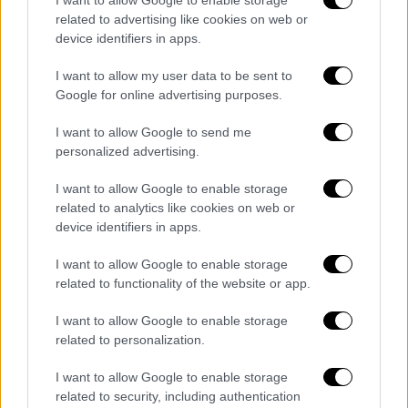
related to advertising like cookies on web or
Οι αξιωματούχοι δήλωσαν την Πέμπτη (8/1)
device identifiers in apps.
ότι ο Γουίλιαμς είναι
καλά προετοιμασμένος
I want to allow my user data to be sent to
να αντιμετωπίσει οποιαδήποτε εργασία και
Google for online advertising purposes.
είναι βέβαιοι ότι
σύντομα θα τον
συνοδεύσουν οι αστροναύτες Crew-12
για να
I want to allow Google to send me
personalized advertising.
επανέλθει η κανονική στελέχωση. «Αυτός
είναι ένας από τους λόγους που
πετάμε
I want to allow Google to enable storage
μικτές ομάδες
με σκάφη Soyuz και
related to analytics like cookies on web or
αμερικανικά, γιατί
θέλουμε να
device identifiers in apps.
διασφαλίσουμε
ότι έχουμε χειριστές για τα
I want to allow Google to enable storage
τμήματα του διαστημικού σταθμού τόσο των
related to functionality of the website or app.
ΗΠΑ όσο και της Ρωσίας», δήλωσε ο Αμίτ
Κσατρίγια, αναπληρωτής διαχειριστής της
I want to allow Google to enable storage
related to personalization.
NASA.
I want to allow Google to enable storage
Ο Δρ. Φαρχάν Ασράρ,
ερευνητής ιατρικής του
related to security, including authentication
διαστήματος
και αναπληρωτής κοσμήτορας