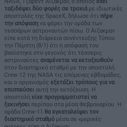
NASA, Τζάρεντ Άιζακμαν, ο οποίος
έχει
ταξιδέψει δύο φορές σε τροχιά
με ιδιωτικές
αποστολές της SpaceX, δήλωσε ότι
πήρε
την απόφαση
να φέρει την ομάδα των
τεσσάρων αστροναυτών πίσω. Ο Άιζακμαν
είπε κατά τη διάρκεια συνέντευξης Τύπου
την Πέμπτη (8/1) ότι η απόφασή του
βασίστηκε στο γεγονός ότι τέσσερις
αστροναύτες
αναμένεται να εκτοξευθούν
στον διαστημικό σταθμό με την αποστολή
Crew-12 της NASA τις επόμενες εβδομάδες,
και ο οργανισμός
εξετάζει τρόπους για να
επισπεύσει
αυτή την εκτόξευση. Η
αποστολή
είχε προγραμματιστεί να
ξεκινήσει
περίπου στα μέσα Φεβρουαρίου. Η
ομάδα Crew-11
θα εγκαταλείψει τον
διαστημικό σταθμό
μέσα σε «μερικές
ημέρες», είπε ο Άιζακμαν.