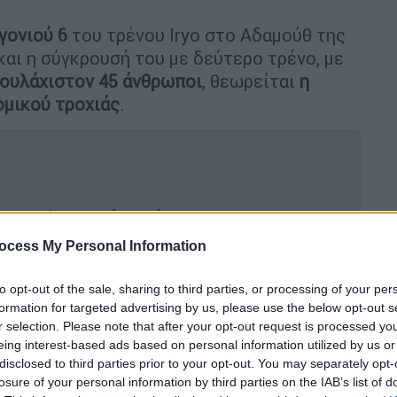
γονιού 6
του τρένου Iryo στο Αδαμούθ της
και η σύγκρουσή του με δεύτερο τρένο, με
ουλάχιστον 45 άνθρωποι
, θεωρείται
η
μικού τροχιάς
.
νητική ιστορία ενός 16χρονου που
ασιλιά Φελίπε
ocess My Personal Information
to opt-out of the sale, sharing to third parties, or processing of your per
formation for targeted advertising by us, please use the below opt-out s
ου εντοπίζεται ένας σκύλος-
r selection. Please note that after your opt-out request is processed y
ής τραγωδίας
eing interest-based ads based on personal information utilized by us or
disclosed to third parties prior to your opt-out. You may separately opt-
losure of your personal information by third parties on the IAB’s list of