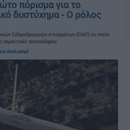
ρώτο πόρισμα για το
κό δυστύχημα - Ο ρόλος
υνών Σιδηροδρομικών Ατυχημάτων (CIAF) το οποίο
ως σημαντικές αποκαλύψεις
για σχολιασμό