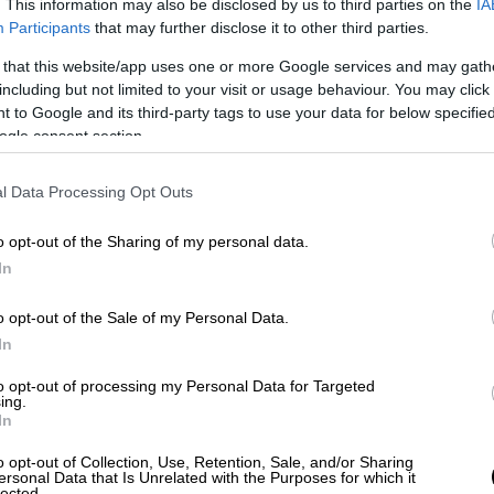
. This information may also be disclosed by us to third parties on the
IA
Participants
that may further disclose it to other third parties.
οπής Ερευνών Σιδηροδρομικών
ύει η
εφημερίδα
El Pais
, φέρνει στο φως
 that this website/app uses one or more Google services and may gath
including but not limited to your visit or usage behaviour. You may click 
 του σιδηροδρομικού δυστυχήματος
.
 to Google and its third-party tags to use your data for below specifi
κόλλησης και οι εργαστηριακές
ogle consent section.
l Data Processing Opt Outs
μοιραία σύγκρουση οφείλεται σε
o opt-out of the Sharing of my personal data.
ιά, η οποία προκάλεσε μια αλυσιδωτή
In
γνώμονες εντόπισαν συγκεκριμένα σημάδια
βαγονιών (βαγονιών 2, 3, 4 και 5 )
του
o opt-out of the Sale of my Personal Data.
σημείο στις 19:43), τα οποία
In
ατά» με το σπασμένο τμήμα της γραμμής.
to opt-out of processing my Personal Data for Targeted
ing.
χειας στο μέταλλο προκάλεσε μια
In
άς, δημιουργώντας ένα
«σκαλοπάτι» που
o opt-out of Collection, Use, Retention, Sale, and/or Sharing
ων συρμών
. Σύμφωνα με το έγγραφο, τα
ersonal Data that Is Unrelated with the Purposes for which it
lected.