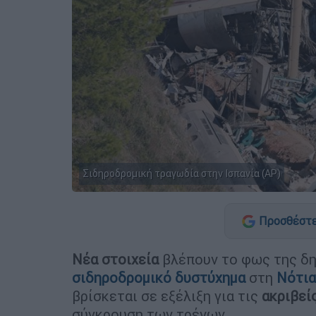
Σιδηροδρομική τραγωδία στην Ισπανία (ΑP)
Προσθέστε
Νέα στοιχεία
βλέπουν το φως της δη
σιδηροδρομικό δυστύχημα
στη
Νότια
βρίσκεται σε εξέλιξη για τις
ακριβεί
σύγκρουση των τρένων.