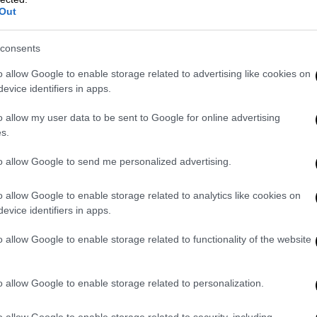
νιών ακολουθούν ένα πανομοιότυπο μοτίβο,
Out
νίζει «διαφορετικό» σημάδι.
consents
o allow Google to enable storage related to advertising like cookies on
evice identifiers in apps.
o allow my user data to be sent to Google for online advertising
s.
to allow Google to send me personalized advertising.
o allow Google to enable storage related to analytics like cookies on
evice identifiers in apps.
o allow Google to enable storage related to functionality of the website
o allow Google to enable storage related to personalization.
o allow Google to enable storage related to security, including