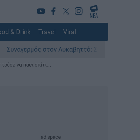
od & Drink
Travel
Viral
ον Λυκαβηττό: Σορός σε προχωρημένη σήψη εντ
τούσε να πάει σπίτι...