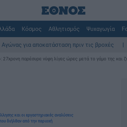
λλάδα
Κόσμος
Αθλητισμός
Ψυχαγωγία
Fo
ατάσταση πριν τις βροχές
Συναγερμός στ
 27χρονη παρέσυρε νύφη λίγες ώρες μετά το γάμο της και ζη
όλλησης και οι εργαστηριακές αναλύσεις
ου διήλθαν από την περιοχή