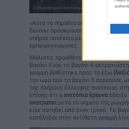
authenti
Σιδηροδρομικό δυστύχημα στην Ισπανία (elpais.co
«Αυτά τα σημάδια αποτελούν αποτύπ
δείχνει πρόσκρουση με την κεφαλή τ
υπήρχε συνέχεια με την περιοχή πριν
εμπειρογνώμονες.
Μάλιστα, προσθέτουν ότι το γεγονός
βαγόνι 5 και το βαγόνι 6 εκτροχιάστη
γραμμή βυθίστηκε προς τα έξω
(δεξι
την ώρα που το βαγόνι 5 περνούσε, 
της πλήρους έλλειψης συνέχειας στη
επίσης ότι η
επιτόπια έρευνα
έδειξε
ανατραπεί
μετά το σημείο της ρωγμή
είχε πατηθεί από έναν τροχό. Το βαγ
κατέληξαν στην αντίθετη γραμμή λίγο