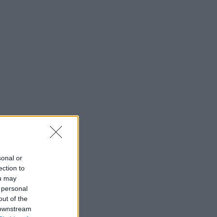
sonal or
ection to
ou may
 personal
out of the
 downstream