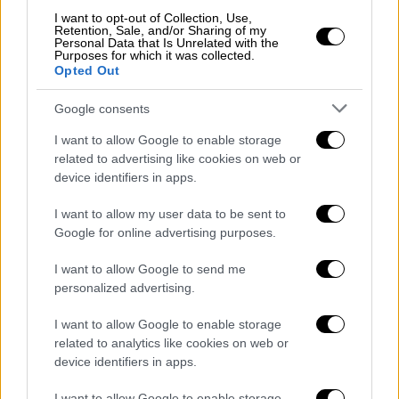
για να αντικαταστήσω τους δασμούς που
I want to opt-out of Collection, Use,
Retention, Sale, and/or Sharing of my
απορρίφθηκαν λανθασμένα από το Ανώτατο
Personal Data that Is Unrelated with the
Purposes for which it was collected.
Δικαστήριο.
Opted Out
Έχουμε εναλλακτικές λύσεις, εξαιρετικές
Google consents
εναλλακτικές
. Θα εισπράξουμε περισσότερα
I want to allow Google to enable storage
χρήματα και θα είμαστε πολύ πιο δυνατοί
related to advertising like cookies on web or
χάρη σε αυτά. Εισπράττουμε εκατοντάδες
device identifiers in apps.
δισεκατομμύρια δολάρια (και θα)
συνεχίσουμε να το κάνουμε για να σας
I want to allow my user data to be sent to
Google for online advertising purposes.
δείξουμε πόσο γελοία είναι η άποψη αυτή.
Δεν χρειάζεται να ζητήσω από το Κογκρέσο
I want to allow Google to send me
δασμούς. Όλοι οι δασμοί εθνικής ασφάλειας
personalized advertising.
θα «παραμείνουν σε ισχύ.
I want to allow Google to enable storage
related to analytics like cookies on web or
Πλήρως στη θέση τους και με πλήρη ισχύ και
device identifiers in apps.
αποτελεσματικότητα. Σήμερα θα υπογράψω
διάταγμα για την επιβολή συνολικού δασμού
I want to allow Google to enable storage