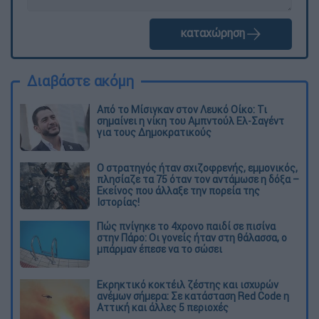
καταχώρηση
Διαβάστε ακόμη
Από το Μίσιγκαν στον Λευκό Οίκο: Τι
σημαίνει η νίκη του Αμπντούλ Ελ-Σαγέντ
για τους Δημοκρατικούς
O στρατηγός ήταν σχιζοφρενής, εμμονικός,
πλησίαζε τα 75 όταν τον αντάμωσε η δόξα –
Εκείνος που άλλαξε την πορεία της
Ιστορίας!
Πώς πνίγηκε το 4χρονο παιδί σε πισίνα
στην Πάρο: Οι γονείς ήταν στη θάλασσα, ο
μπάρμαν έπεσε να το σώσει
Εκρηκτικό κοκτέιλ ζέστης και ισχυρών
ανέμων σήμερα: Σε κατάσταση Red Code η
Αττική και άλλες 5 περιοχές