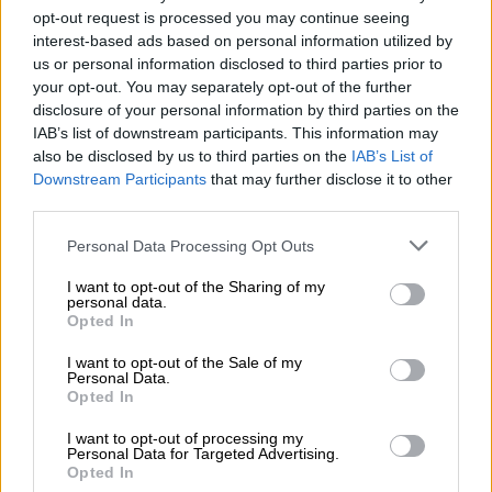
Τραμπ: Οι δασμοί βοήθησαν να
opt-out request is processed you may continue seeing
τερματίσω πέντε πολέμους
interest-based ads based on personal information utilized by
us or personal information disclosed to third parties prior to
Ο πρόεδρος των ΗΠΑ συνέχισε αναφέρονται
your opt-out. You may separately opt-out of the further
πως
οι δασμοί του έχουν τερματίσει «πέντε
disclosure of your personal information by third parties on the
από τους οκτώ πολέμους.
Είτε σας αρέσει
IAB’s list of downstream participants. This information may
also be disclosed by us to third parties on the
IAB’s List of
είτε όχι, συμπεριλαμβανομένης της Ινδίας,
Downstream Participants
that may further disclose it to other
του Πακιστάν, των μεγάλων. Πυρηνικό θα
third parties.
μπορούσε να ήταν πυρηνικό.
Please note that this website/app uses one or more Google
Personal Data Processing Opt Outs
Αυτοί οι δασμοί… μαζί με τα ισχυρά σύνορά
services and may gather and store information including but
not limited to your visit or usage behaviour. You may click to
I want to opt-out of the Sharing of my
μας,
μείωσαν την εισροή φαιντανύλης στη
personal data.
grant or deny consent to Google and its third-party tags to
χώρα μας κατά 30%
, όταν τους
Opted In
use your data for below specified purposes in below Google
χρησιμοποίησα ως ποινή κατά χωρών που
consent section.
I want to opt-out of the Sale of my
έστελναν παράνομα αυτό το δηλητήριο στη
Personal Data.
Opted In
χώρα μας για να δηλητηριάσουν τους νέους
μας, όλοι αυτοί οι δασμοί παραμένουν.
I want to opt-out of processing my
Personal Data for Targeted Advertising.
Opted In
Θα στραφώ σε άλλες εναλλακτικές λύσεις