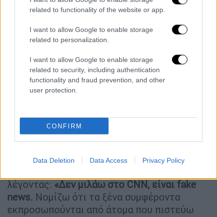
10% βάσει του άρθρου 122, επιπλέον των
related to functionality of the website or app.
κανονικών δασμών που ήδη επιβάλλονται.
I want to allow Google to enable storage
related to personalization.
Αυτό προστίθεται σε όλους τους δασμούς
εθνικής ασφάλειας βάσει του άρθρου 232 και
I want to allow Google to enable storage
τους υπάρχοντες δασμούς του άρθρου 301.
related to security, including authentication
functionality and fraud prevention, and other
Και ξεκινάμε επίσης αρκετές έρευνες βάσει
user protection.
του άρθρου 301 και άλλες για να
προστατεύσουμε τη χώρα μας από αθέμιτες
εμπορικές πρακτικές άλλων χωρών και
CONFIRM
εταιρειών».
Στη συνέχεια, ο Τραμπ αρνήθηκε να δεχθεί
Data Deletion
Data Access
Privacy Policy
ερώτηση δημοσιογράφου του CNN,
λέγοντας:
«Δεν μιλάω στο CNN, είναι fake
news.
Νομίζω ότι τα ξένα συμφέροντα
εκπροσωπούνται από άτομα που πιστεύω