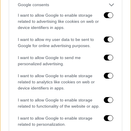
went looking for his Nintendo Switch
Google consents
in the gun safe, found the keys, and
I want to allow Google to enable storage
then discovered a revolver.
related to advertising like cookies on web or
device identifiers in apps.
He then shot…
I want to allow my user data to be sent to
pic.twitter.com/EdPPrwi7ny
Google for online advertising purposes.
— NEXTA (@nexta_tv)
February 21,
I want to allow Google to send me
2026
personalized advertising.
Σύμφωνα με τις αρχές, το παιδί αναζητούσε
I want to allow Google to enable storage
την κονσόλα Nintendo Switch, η οποία του
related to analytics like cookies on web or
device identifiers in apps.
είχε αφαιρεθεί.
Ανακάλυψε τα κλειδιά ενός
χρηματοκιβωτίου που περιείχε όπλα,
I want to allow Google to enable storage
πίστεψε ότι η συσκευή ήταν εκεί μέσα και
related to functionality of the website or app.
πήρε ένα περίστροφο
. Κατά την ανάκριση,
I want to allow Google to enable storage
φέρεται να παραδέχθηκε ότι εξοργίστηκε
related to personalization.
όταν του ζητήθηκε να πάει για ύπνο και ότι