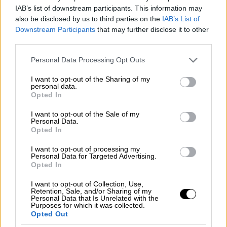
ότι είχε πάει για ύπνο λίγο μετά τα
IAB’s list of downstream participants. This information may
μεσάνυχτα, αφού προηγουμένως
also be disclosed by us to third parties on the
IAB’s List of
τραγούδησαν στον 11χρονο το «Happy
Downstream Participants
that may further disclose it to other
third parties.
Birthday»
. Ένας δυνατός θόρυβος την
ξύπνησε, και όταν διαπίστωσε ότι ο σύζυγός
Please note that this website/app uses one or more Google
Personal Data Processing Opt Outs
services and may gather and store information including but
της δεν αντιδρούσε, βρήκε αίμα στο
not limited to your visit or usage behaviour. You may click to
I want to opt-out of the Sharing of my
κρεβάτι.
personal data.
grant or deny consent to Google and its third-party tags to
Opted In
use your data for below specified purposes in below Google
Κατά τη διάρκεια της παρουσίας των
consent section.
I want to opt-out of the Sale of my
αστυνομικών στο σπίτι,
ο 11χρονος φέρεται
Personal Data.
να φώναξε: «Σκότωσα τον μπαμπά»
.
Opted In
I want to opt-out of processing my
🤯An 11-year-old shot his adoptive
Personal Data for Targeted Advertising.
Opted In
father to death because his Nintendo
was taken away
I want to opt-out of Collection, Use,
Retention, Sale, and/or Sharing of my
Personal Data that Is Unrelated with the
Purposes for which it was collected.
Clayton Dietz's parents told him to go
Opted Out
to bed after midnight. He "got mad,"