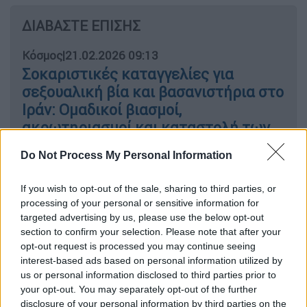
ΔΙΑΒΑΣΤΕ ΕΠΙΣΗΣ
Κόσμος
|
21.02.2026 09:13
Σοκαριστικές καταγγελίες για
σεξουαλική βία και βασανιστήρια στο
Ιράν: Ομαδικοί βιασμοί,
ακρωτηριασμοί και καταστολή των
διαδηλώσεων
Do Not Process My Personal Information
If you wish to opt-out of the sale, sharing to third parties, or
processing of your personal or sensitive information for
Το κίνητρο πίσω από την πράξη
targeted advertising by us, please use the below opt-out
section to confirm your selection. Please note that after your
Οι αρχές κλήθηκαν στο σπίτι λίγο μετά τις 3
opt-out request is processed you may continue seeing
π.μ., όπου εντόπισαν τον 42χρονο Ντάγκλας
interest-based ads based on personal information utilized by
us or personal information disclosed to third parties prior to
Ντιτζ νεκρό από
πυροβολισμό
στο κεφάλι. Η
your opt-out. You may separately opt-out of the further
μητέρα και σύζυγος του θύματος
περιέγραψε
disclosure of your personal information by third parties on the