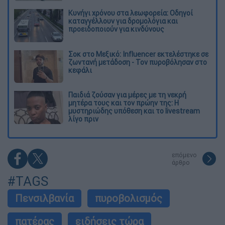
Κυνήγι χρόνου στα λεωφορεία: Οδηγοί
καταγγέλλουν για δρομολόγια και
προειδοποιούν για κινδύνους
Σοκ στο Μεξικό: Influencer εκτελέστηκε σε
ζωντανή μετάδοση - Τον πυροβόλησαν στο
κεφάλι
Παιδιά ζούσαν για μέρες με τη νεκρή
μητέρα τους και τον πρώην της: Η
μυστηριώδης υπόθεση και το livestream
λίγο πριν
επόμενο
άρθρο
#TAGS
Πενσιλβανία
πυροβολισμός
πατέρας
ειδήσεις τώρα