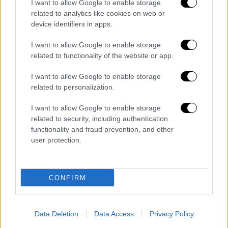
I want to allow Google to enable storage
σε αστυνομικό τμήμα του Λονδίνου για
related to analytics like cookies on web or
ανάκριση.
device identifiers in apps.
Αυτό έγινε μετά από εντάλματα έρευνας σε
I want to allow Google to enable storage
δύο διευθύνσεις στις περιοχές Wiltshire και
related to functionality of the website or app.
Camden.»
I want to allow Google to enable storage
related to personalization.
Υπενθυμίζεται πως η σύλληψη του
Πίτερ
Μάντελσον
έλαβε χώρα λίγες μέρες μετά τη
I want to allow Google to enable storage
σύλληψη του πρώην πρίγκιπα Άντριου
με την
related to security, including authentication
υποψία παράβασης καθήκοντος σε δημόσιο
functionality and fraud prevention, and other
user protection.
αξίωμα, στο σπίτι του στο Σάντρινγκχαμ, την
ημέρα των 66ων γενεθλίων του.
CONFIRM
Τα σχολιά σας δημοσιεύονται άμεσα με δική σας ευθύνη. Το
ΕΘΝΟΣ θα παρεμβαίνει και τα προσβλητικά σχόλια θα
Data Deletion
Data Access
Privacy Policy
διαγράφονται