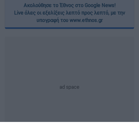
Ακολούθησε το Έθνος στο Google News!
Live όλες οι εξελίξεις λεπτό προς λεπτό, με την
υπογραφή του www.ethnos.gr