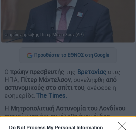
Ο πρώην πρέσβης Πίτερ Μάντελσον (ΑP)
Προσθέστε το ΕΘΝΟΣ στη Google
Ο
πρώην πρεσβευτής
της
Βρετανίας
στις
ΗΠΑ,
Πίτερ Μάντελσον
, συνελήφθη
από
αστυνομικούς στο σπίτι του
, ανέφερε η
εφημερίδα
The Times.
Η
Μητροπολιτική Αστυνομία του Λονδίνου
ανακοίνωσε ότι συνέλαβε έναν άνδρα
ηλικίας 72 ετών για «παράβαση καθήκοντος»,
Do Not Process My Personal Information
χωρίς να κατονομάσει τον Μάντελσον.