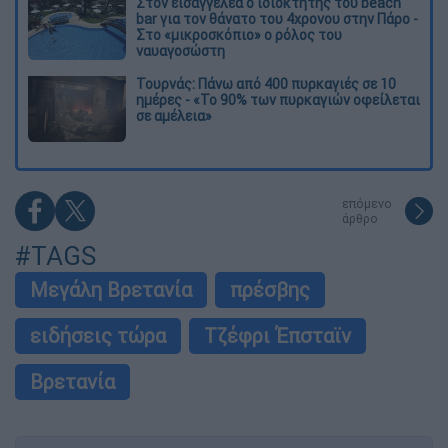
Στον εισαγγελέα ο ιδιοκτήτης του beach
bar για τον θάνατο του 4χρονου στην Πάρο -
Στο «μικροσκόπιο» ο ρόλος του
ναυαγοσώστη
Τουρνάς: Πάνω από 400 πυρκαγιές σε 10
ημέρες - «Το 90% των πυρκαγιών οφείλεται
σε αμέλεια»
επόμενο
άρθρο
#TAGS
Μεγάλη Βρετανία
πρέσβης
ειδήσεις τώρα
Τζέφρι Έπσταϊν
Βρετανία