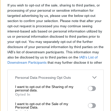
If you wish to opt-out of the sale, sharing to third parties, or
ΔΙΑΒΑΣΤΕ ΕΠΙΣΗΣ
processing of your personal or sensitive information for
targeted advertising by us, please use the below opt-out
section to confirm your selection. Please note that after your
Κόσμος
|
22.02.2026 11:12
opt-out request is processed you may continue seeing
Νέες βαριές καταγγελίες: Ο Άντριου
interest-based ads based on personal information utilized by
ταξίδευε με αεροσκάφη της RAF για
us or personal information disclosed to third parties prior to
να συναντά τον Έπσταϊν
your opt-out. You may separately opt-out of the further
disclosure of your personal information by third parties on the
IAB’s list of downstream participants. This information may
Κόσμος
|
22.02.2026 23:30
also be disclosed by us to third parties on the
IAB’s List of
Πρίγκιπας Άντριου: Αστυνομικοί στην
Downstream Participants
that may further disclose it to other
third parties.
υπηρεσία του είχαν λάβει οδηγίες για
την πόρτα σε πάρτι του Επσταϊν
Please note that this website/app uses one or more Google
Personal Data Processing Opt Outs
services and may gather and store information including but
not limited to your visit or usage behaviour. You may click to
I want to opt-out of the Sharing of my
personal data.
grant or deny consent to Google and its third-party tags to
Opted In
use your data for below specified purposes in below Google
Ο
72χρονος Μάντελσον
απομακρύνθηκε από
consent section.
I want to opt-out of the Sale of my
τη
θέση του τον Σεπτέμβριο
, όταν άρχισε να
Personal Data.