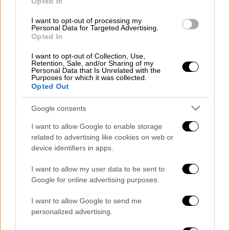
αποκαλύπτεται το εύρος της φιλικής σχέσης
Opted In
που διατηρούσε με τον
Τζέφρι Έπσταϊν
.
I want to opt-out of processing my
Personal Data for Targeted Advertising.
Νωρίτερα αυτόν τον μήνα η αστυνομία
Opted In
ξεκίνησε έρευνα σε βάρος του
, αφού η
I want to opt-out of Collection, Use,
κυβέρνηση του πρωθυπουργού Κιρ Στάρμερ
Retention, Sale, and/or Sharing of my
Personal Data that Is Unrelated with the
της διαβίβασε τις επικοινωνίες που
είχε ο
Purposes for which it was collected.
Opted Out
πρώην πρεσβευτής με τον καταδικασμένο
για σεξουαλικά εγκλήματα Αμερικανό
Google consents
χρηματιστή.
I want to allow Google to enable storage
Η ανακοίνωση της Μητροπολιτικής
related to advertising like cookies on web or
device identifiers in apps.
Αστυνομίας του Λονδίνου:
I want to allow my user data to be sent to
«Αστυνομικοί συνέλαβαν έναν 72χρονο
Google for online advertising purposes.
άνδρα ως ύποπτο για παράβαση καθήκοντος.
I want to allow Google to send me
Συνελήφθη σε μια διεύθυνση στο Camden τη
personalized advertising.
Δευτέρα, 23 Φεβρουαρίου, και μεταφέρθηκε