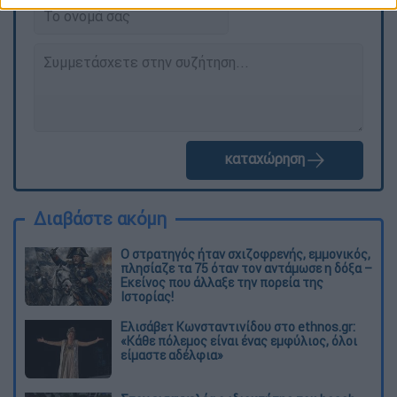
καταχώρηση
Διαβάστε ακόμη
O στρατηγός ήταν σχιζοφρενής, εμμονικός,
πλησίαζε τα 75 όταν τον αντάμωσε η δόξα –
Εκείνος που άλλαξε την πορεία της
Ιστορίας!
Ελισάβετ Κωνσταντινίδου στο ethnos.gr:
«Κάθε πόλεμος είναι ένας εμφύλιος, όλοι
είμαστε αδέλφια»