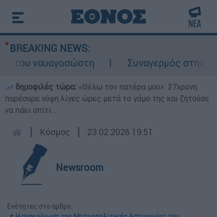
BREAKING NEWS:
ς του ναυαγοσώστη
Συναγερμός στην Κάρπα
δημοφιλές τώρα:
«Θέλω τον πατέρα μου»: 27χρονη
παρέσυρε νύφη λίγες ώρες μετά το γάμο της και ζητούσε
να πάει σπίτι...
┋
Κόσμος
┋
23.02.2026 19:51
Newsroom
Ενότητες στο άρθρο:
📌 Η ανακοίνωση της Μητροπολιτικής Αστυνομίας του