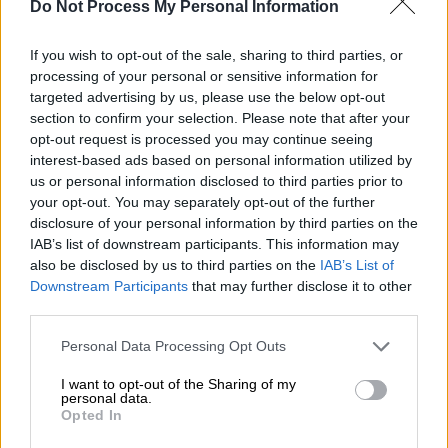
ανατολική Συρία να στέκονται με δέος
Do Not Process My Personal Information
μπροστά σε έναν τεράστιο ανέκρηκτο
If you wish to opt-out of the sale, sharing to third parties, or
ιρανικό πύραυλο
, ο οποίος κατέπεσε σε
processing of your personal or sensitive information for
ανοιχτό κάμπο στα περίχωρα της περιοχής.
targeted advertising by us, please use the below opt-out
section to confirm your selection. Please note that after your
opt-out request is processed you may continue seeing
ΔΙΑΒΑΣΤΕ ΕΠΙΣΗΣ
interest-based ads based on personal information utilized by
us or personal information disclosed to third parties prior to
Live Blog
|
04.03.2026 22:21
your opt-out. You may separately opt-out of the further
Live εξελίξεις: Νέα ισραηλινά
disclosure of your personal information by third parties on the
χτυπήματα στην Τεχεράνη - Οι ΗΠΑ
IAB’s list of downstream participants. This information may
λένε πως τις επόμενες ώρες ο
also be disclosed by us to third parties on the
IAB’s List of
Downstream Participants
that may further disclose it to other
ιρανικός εναέριος χώρος θα είναι υπό
third parties.
τον έλεγχό τους
Please note that this website/app uses one or more Google
Personal Data Processing Opt Outs
services and may gather and store information including but
not limited to your visit or usage behaviour. You may click to
I want to opt-out of the Sharing of my
personal data.
grant or deny consent to Google and its third-party tags to
Τι λένε αξιωματούχοι για το
Opted In
use your data for below specified purposes in below Google
οπλοστάσιο του Ιράν
consent section.