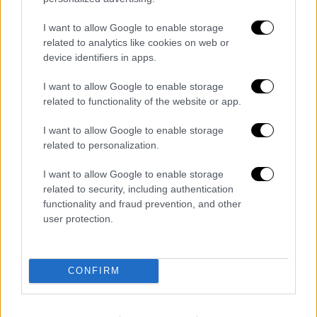
Σύμφωνα με την
Wall Street Journal
, ο
αξιωματούχος τόνισε ότι το Ιράν θα
I want to allow Google to enable storage
related to analytics like cookies on web or
μπορούσε να αποφασίσει να
περιορίσει τον
device identifiers in apps.
ρυθμό των επιθέσεων
ώστε να παρατείνει
την εκστρατεία του, η οποία στοχεύει στη
I want to allow Google to enable storage
μεταφορά του τιμήματος της σύγκρουσης
σε
related to functionality of the website or app.
γειτονικές χώρες της Μέσης Ανατολής και
I want to allow Google to enable storage
συμμάχους των ΗΠΑ.
related to personalization.
Η
συνδυαστική χρήση πυραύλων υψηλής
I want to allow Google to enable storage
τροχιάς και χαμηλά ιπτάμενων drones
έχει
related to security, including authentication
θέσει σε δοκιμασία τα συστήματα
functionality and fraud prevention, and other
user protection.
αντιαεροπορικής άμυνας σε ολόκληρη τη
Μέση Ανατολή, ανέφεραν αξιωματούχοι,
γεγονός που ώθησε τη βρετανική κυβέρνηση,
CONFIRM
μαζί με άλλες, να
συμβουλευτεί ειδικούς
από τον πόλεμο στην Ουκρανία.