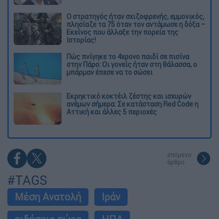
O στρατηγός ήταν σχιζοφρενής, εμμονικός,
πλησίαζε τα 75 όταν τον αντάμωσε η δόξα –
Εκείνος που άλλαξε την πορεία της
Ιστορίας!
Πώς πνίγηκε το 4χρονο παιδί σε πισίνα
στην Πάρο: Οι γονείς ήταν στη θάλασσα, ο
μπάρμαν έπεσε να το σώσει
Εκρηκτικό κοκτέιλ ζέστης και ισχυρών
ανέμων σήμερα: Σε κατάσταση Red Code η
Αττική και άλλες 5 περιοχές
επόμενο
άρθρο
#TAGS
Μέση Ανατολή
Ιράν