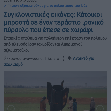
Ενότητες στο άρθρο:
📌 Τι λένε αξιωματούχοι για το οπλοστάσιο του Ιράν
Συγκλονιστικές εικόνες: Κάτοικοι
μπροστά σε έναν τεράστιο ιρανικό
πύραυλο που έπεσε σε χωράφι
Επαρκές απόθεμα για πολυήμερη επέκταση του πολέμου
από πλευράς Ιράν ισχυρίζονται Αμερικανοί
αξιωματούχοι
🕛 χρόνος ανάγνωσης: 1 λεπτό ┋ 🗣️
Ανοικτό για
σχολιασμό