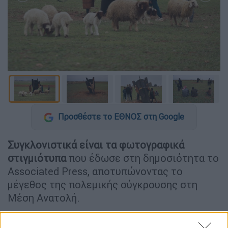
Προσθέστε το ΕΘΝΟΣ στη Google
Συγκλονιστικά είναι τα φωτογραφικά
στιγμιότυπα
που έδωσε στη δημοσιότητα το
Associated Press, αποτυπώνοντας το
μέγεθος της πολεμικής σύγκρουσης στη
Μέση Ανατολή.
Οι εικόνες δείχνουν
κατοίκους στην