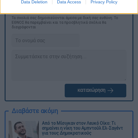
Data Deletion
Data Access
Privacy Policy
Τα σχολιά σας δημοσιεύονται άμεσα με δική σας ευθύνη. Το
ΕΘΝΟΣ θα παρεμβαίνει και τα προσβλητικά σχόλια θα
διαγράφονται
καταχώρηση
Διαβάστε ακόμη
Από το Μίσιγκαν στον Λευκό Οίκο: Τι
σημαίνει η νίκη του Αμπντούλ Ελ-Σαγέντ
για τους Δημοκρατικούς