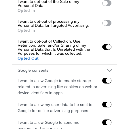
I want to opt-out of the Sale of my
Personal Data.
Opted In
Το
Ιράν
μπορεί να
συνεχίσει να εκτοξεύει
πυραύλους
με τον τρέχοντα ρυθμό για
I want to opt-out of processing my
Personal Data for Targeted Advertising.
«αρκετές ακόμη ημέρες»
προτού μειωθεί η
Opted In
ικανότητά του να
πλήττει στόχους
στη
Μέση Ανατολή, ανέφεραν δυτικοί
I want to opt-out of Collection, Use,
Retention, Sale, and/or Sharing of my
αξιωματούχοι.
Personal Data that Is Unrelated with the
Purposes for which it was collected.
Opted Out
Αμερικανικά
και ισραηλινά πλήγματα σε
ιρανικές
θέσεις εκτόξευσης και αποθήκες
Google consents
πυραύλων
έχουν ήδη προκαλέσει μείωση
I want to allow Google to enable storage
στον ρυθμό των ιρανικών επιθέσεων,
related to advertising like cookies on web or
σύμφωνα με τους αξιωματούχους. «Εάν οι
device identifiers in apps.
τρέχοντες ρυθμοί συνεχιστούν, εκτιμούμε
I want to allow my user data to be sent to
ότι το Ιράν διαθέτει δυνατότητες για
Google for online advertising purposes.
αρκετές ακόμη ημέρες
», ανέφεραν
χαρακτηριστικά.
I want to allow Google to send me
personalized advertising.