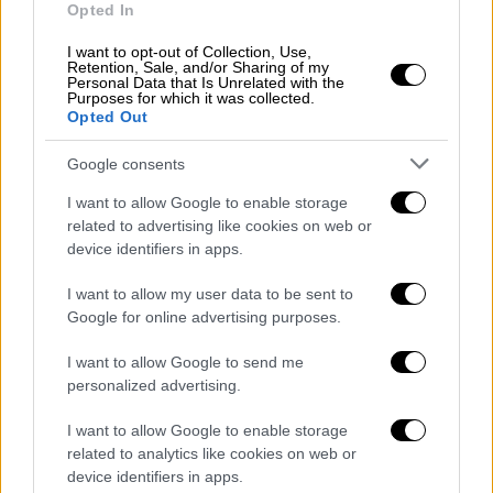
Opted In
αφορούσαν τη Σούδα
I want to opt-out of Collection, Use,
Retention, Sale, and/or Sharing of my
Personal Data that Is Unrelated with the
Purposes for which it was collected.
Opted Out
Τι λένε τα αμερικανικά ΜΜΕ
Google consents
Το αμερικανικό
τηλεοπτικό δίκτυο CNN
μετέδωσε την Τρίτη (03/03) ότι η CIA
I want to allow Google to enable storage
συνεργάζεται με τις κουρδικές δυνάμεις για
related to advertising like cookies on web or
device identifiers in apps.
να υποδαυλίσουν μια
λαϊκή εξέγερση
εναντίον του ιρανικού καθεστώτος
.
I want to allow my user data to be sent to
Σύμφωνα
με το NBC News
, στελέχη της
Google for online advertising purposes.
κυβέρνηση Τραμπ συζητούν με τους
I want to allow Google to send me
Κούρδους ηγέτες του βόρειο Ιράκ και του
personalized advertising.
βορειοδυτικού Ιράν το ενδεχόμενο να
εξοπλίσουν οργανώσεις που αντιτίθενται
I want to allow Google to enable storage
related to analytics like cookies on web or
στην Τεχεράνη.
device identifiers in apps.