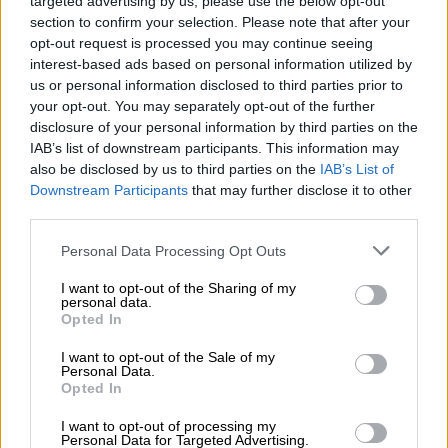
targeted advertising by us, please use the below opt-out
Λέβιτ κατά την ενημέρωση των
section to confirm your selection. Please note that after your
δημοσιογράφων
. Επιβεβαίωσε όμως ότι ο
opt-out request is processed you may continue seeing
Ντόναλντ Τραμπ
μίλησε με «Κούρδους
interest-based ads based on personal information utilized by
us or personal information disclosed to third parties prior to
ηγέτες» με αντικείμενο της συζήτησης τη
your opt-out. You may separately opt-out of the further
βάση που διαθέτουν οι ΗΠΑ στο βόρειο
disclosure of your personal information by third parties on the
Ιράκ.
IAB’s list of downstream participants. This information may
also be disclosed by us to third parties on the
IAB’s List of
Downstream Participants
that may further disclose it to other
ΔΙΑΒΑΣΤΕ ΕΠΙΣΗΣ
third parties.
Κόσμος
|
04.03.2026 22:30
Please note that this website/app uses one or more Google
Personal Data Processing Opt Outs
services and may gather and store information including but
Η Ισπανία διαψεύδει τον Λευκό Οίκο
not limited to your visit or usage behaviour. You may click to
I want to opt-out of the Sharing of my
για στρατιωτική συνεργασία - «Η
personal data.
grant or deny consent to Google and its third-party tags to
Opted In
θέση μας παραμένει αμετάβλητη»
use your data for below specified purposes in below Google
consent section.
I want to opt-out of the Sale of my
Personal Data.
Πολιτική
|
04.03.2026 22:42
Opted In
Επιμένει ο Κουτσούμπας: Έγκυρη η
I want to opt-out of processing my
πληροφορία - Tα ιρανικά drones
Personal Data for Targeted Advertising.