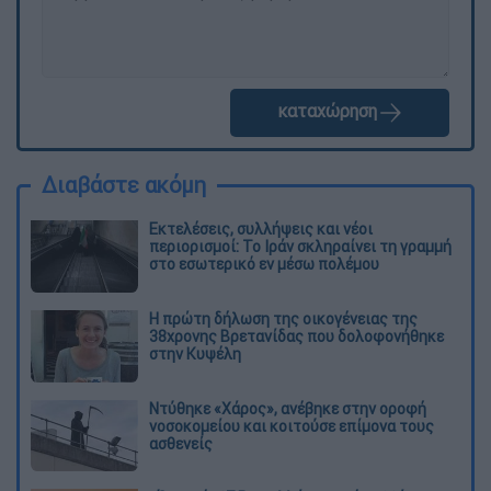
καταχώρηση
Διαβάστε ακόμη
Εκτελέσεις, συλλήψεις και νέοι
περιορισμοί: Το Ιράν σκληραίνει τη γραμμή
στο εσωτερικό εν μέσω πολέμου
Η πρώτη δήλωση της οικογένειας της
38χρονης Βρετανίδας που δολοφονήθηκε
στην Κυψέλη
Ντύθηκε «Χάρος», ανέβηκε στην οροφή
νοσοκομείου και κοιτούσε επίμονα τους
ασθενείς