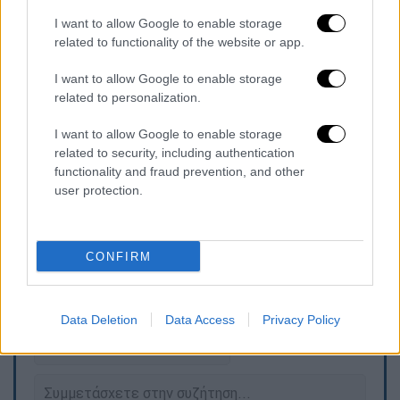
Οι
Φρουροί της Επανάστασης
, ο ιδεολογικός
I want to allow Google to enable storage
στρατός του Ιράν, επιβεβαίωσαν σήμερα ότι
related to functionality of the website or app.
υπάρχουν κουρδικές αντιπολιτευόμενες
I want to allow Google to enable storage
ομάδες στο Ιρακινό Κουρδιστάν.
Αυτή η
related to personalization.
ορεινή περιοχή, κοντά στα σύνορα με το Ιράν
,
χρησιμοποιείται εδώ και πολλά χρόνια ως
I want to allow Google to enable storage
related to security, including authentication
καταφύγιο για πολλές ένοπλες ομάδες των
functionality and fraud prevention, and other
Κούρδων του Ιράν που συχνά μπαίνουν στο
user protection.
στόχαστρο της Τεχεράνης.
CONFIRM
Τα σχολιά σας δημοσιεύονται άμεσα με δική σας ευθύνη. Το
ΕΘΝΟΣ θα παρεμβαίνει και τα προσβλητικά σχόλια θα
διαγράφονται
Data Deletion
Data Access
Privacy Policy