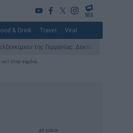
ood & Drink
Travel
Viral
εν της Γερμανίας: Δεκάδες τραυματίες, φόβοι γ
 νο1 στην καρδιά...