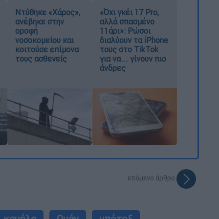
Ντύθηκε «Χάρος»,
«Όχι γκέι 17 Pro,
ανέβηκε στην
αλλά σπασμένο
οροφή
11άρι»: Ρώσοι
νοσοκομείου και
διαλύουν τα iPhone
κοιτούσε επίμονα
τους στο TikTok
τους ασθενείς
για να... γίνουν πιο
άνδρες
επόμενο άρθρο
καμήλα
Ομάν
μπότοξ