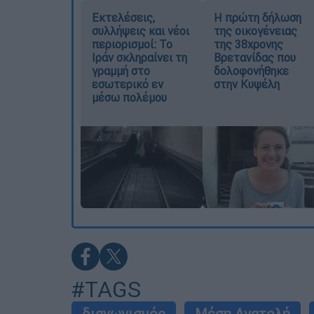
Εκτελέσεις,
Η πρώτη δήλωση
συλλήψεις και νέοι
της οικογένειας
περιορισμοί: Το
της 38χρονης
Ιράν σκληραίνει τη
Βρετανίδας που
γραμμή στο
δολοφονήθηκε
εσωτερικό εν
στην Κυψέλη
μέσω πολέμου
#TAGS
διαγωνισμός
Μέση Ανατολή