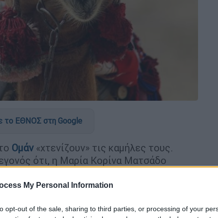
 το ΕΘΝΟΣ στη Google
στο
Ομάν
«χτενίζουν» τις καμήλες τους.
γεγονός ότι, η Μαρία Κορίνα Ματσάδο
ωπο που ξεκίνησε τον πόλεμο στη
Μέση
ιάς Καμήλων
, είναι γεγονός.
ocess My Personal Information
ανωτική επιτροπή του
«Φεστιβάλ Ομορφιάς
to opt-out of the sale, sharing to third parties, or processing of your per