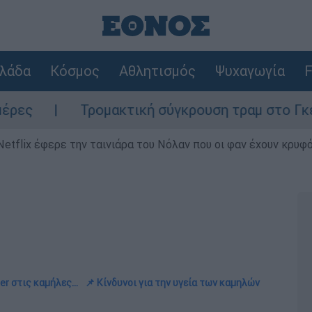
λάδα
Κόσμος
Αθλητισμός
Ψυχαγωγία
F
Τρομακτική σύγκρουση τραμ στο Γκελζενκίρχ
Netflix έφερε την ταινιάρα του Νόλαν που οι φαν έχουν κρυφό
er στις καμήλες...
📌 Κίνδυνοι για την υγεία των καμηλών