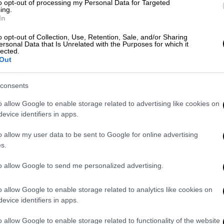
to opt-out of processing my Personal Data for Targeted
ing.
ν στις καμήλες, έδειξαν ότι τους είχαν
In
όπως
ενέσεις μπότοξ
,
ενέσεις filler στα
o opt-out of Collection, Use, Retention, Sale, and/or Sharing
χνητό φούσκωμα καμπούρας
.
ersonal Data that Is Unrelated with the Purposes for which it
lected.
ολόγησης, οι κριτές παρατήρησαν ότι
Out
 σε ενέσεις που στοχεύουν στη χαλάρωση
ειξη συγκεκριμένων χαρακτηριστικών. Η
consents
 πρακτικές περιλαμβάνονται στη λίστα των
o allow Google to enable storage related to advertising like cookies on
νισμού.
evice identifiers in apps.
ν καμηλών
o allow my user data to be sent to Google for online advertising
s.
προσφέρουν μεγάλα
χρηματικά έπαθλα
και
to allow Google to send me personalized advertising.
δικαιωμάτων αναπαραγωγής. Έτσι, μερικοί
ντας απαγορευμένες μεθόδους που
θέτουν
o allow Google to enable storage related to analytics like cookies on
προκειμένου να αυξήσου τις πιθανότητες
evice identifiers in apps.
o allow Google to enable storage related to functionality of the website