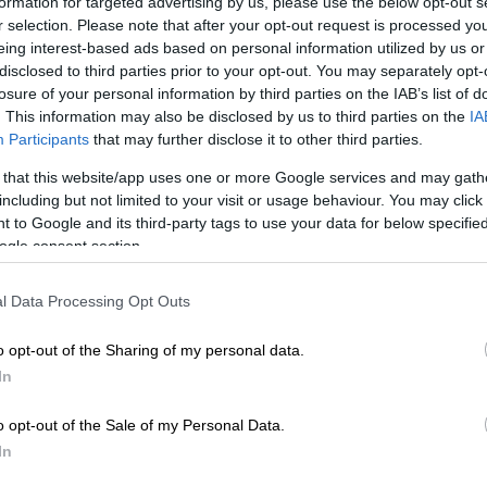
μάν, ανακοίνωσε τον
αποκλεισμό 20
formation for targeted advertising by us, please use the below opt-out s
r selection. Please note that after your opt-out request is processed y
όγος είναι πραγματικά λυπηρός και
eing interest-based ads based on personal information utilized by us or
disclosed to third parties prior to your opt-out. You may separately opt-
losure of your personal information by third parties on the IAB’s list of
. This information may also be disclosed by us to third parties on the
IA
Participants
that may further disclose it to other third parties.
 that this website/app uses one or more Google services and may gath
 τον έλεγχο, αλλά αυτό δε σημαίνει
including but not limited to your visit or usage behaviour. You may click 
 to Google and its third-party tags to use your data for below specifi
ogle consent section.
l Data Processing Opt Outs
ller στις καμήλες...
o opt-out of the Sharing of my personal data.
In
ισμένων διαγωνιζόμενων, στερεύουν όταν
υ αποκλείστηκαν οι 20 καμήλες, ο οποίος
o opt-out of the Sale of my Personal Data.
, καθώς διαπιστώθηκε, ότι είχαν υποβληθεί
In