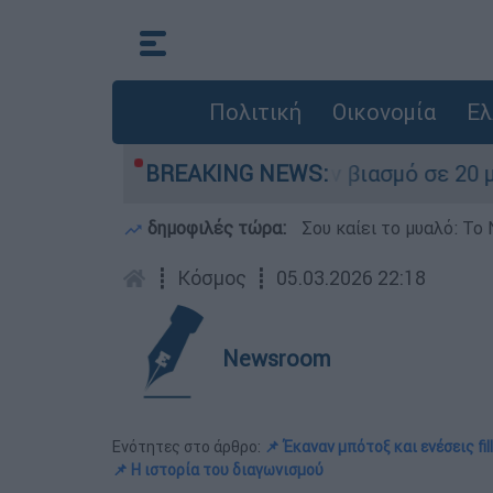
Πολιτική
Οικονομία
Ελ
ώ γυναίκες κατήγγειλαν βιασμό σε 20 μέρες
BREAKING NEWS:
δημοφιλές τώρα:
Σου καίει το μυαλό: Το 
┋
Κόσμος
┋
05.03.2026 22:18
Newsroom
Ενότητες στο άρθρο:
📌 Έκαναν μπότοξ και ενέσεις fill
📌 Η ιστορία του διαγωνισμού