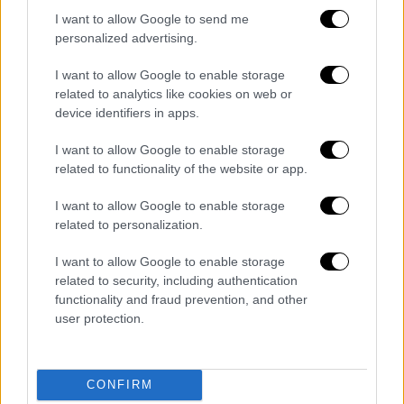
Una mujer de 28 años, identificada
I want to allow Google to send me
como Yiris Cristel García, oriunda de
personalized advertising.
Tibú, Norte de Santander, perdió la
I want to allow Google to enable storage
vida en Chinácota, Norte de
related to analytics like cookies on web or
Santander, tras lanzarse de un
device identifiers in apps.
tobogán en una atracción turística.
I want to allow Google to enable storage
related to functionality of the website or app.
Según los…
pic.twitter.com/3nMvUHwbtO
I want to allow Google to enable storage
related to personalization.
— EL INFORMÁNTE CÓRDOBA 👁️🕵🏼‍♂️
(@elinformanteCor)
March 7, 2026
I want to allow Google to enable storage
related to security, including authentication
Σύμφωνα με τις πρώτες πληροφορίες να
functionality and fraud prevention, and other
user protection.
κάνουν λόγο η
πτώση της 28χρονης από
ύψος περίπου 4,5 μέτρων
, είχε ως
αποτέλεσμα να υποστεί σοβαρά τραύματα
CONFIRM
στο
κεφάλι, την κοιλιά και το στήθος
.