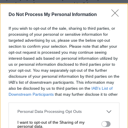
να είναι ανήσυχη για την κάθοδό της
ρωτώντας τους εργαζόμενους στο πάρκο
Do Not Process My Personal Information
«θα με πιάσει κανείς;».
If you wish to opt-out of the sale, sharing to third parties, or
processing of your personal or sensitive information for
ΔΙΑΒΑΣΤΕ ΕΠΙΣΗΣ
targeted advertising by us, please use the below opt-out
section to confirm your selection. Please note that after your
Κόσμος
|
10.03.2026 07:40
opt-out request is processed you may continue seeing
Σεισμός 6 Ρίχτερ στη νότια Ιταλία -
interest-based ads based on personal information utilized by
Κοντά στη Νάπολη το επίκεντρο
us or personal information disclosed to third parties prior to
your opt-out. You may separately opt-out of the further
disclosure of your personal information by third parties on the
Κόσμος
|
10.03.2026 08:04
IAB’s list of downstream participants. This information may
«Θάνατος, φωτιά και οργή θα πέσουν
also be disclosed by us to third parties on the
IAB’s List of
Downstream Participants
that may further disclose it to other
πάνω τους» - Απειλές Τραμπ προς το
third parties.
Ιράν για τα Στενά του Ορμούζ
Please note that this website/app uses one or more Google
Personal Data Processing Opt Outs
services and may gather and store information including but
not limited to your visit or usage behaviour. You may click to
I want to opt-out of the Sharing of my
personal data.