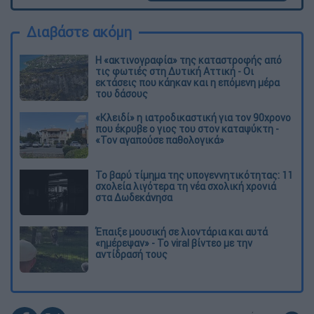
Διαβάστε ακόμη
Η «ακτινογραφία» της καταστροφής από
τις φωτιές στη Δυτική Αττική - Οι
εκτάσεις που κάηκαν και η επόμενη μέρα
του δάσους
«Κλειδί» η ιατροδικαστική για τον 90χρονο
που έκρυβε ο γιος του στον καταψύκτη -
«Τον αγαπούσε παθολογικά»
Το βαρύ τίμημα της υπογεννητικότητας: 11
σχολεία λιγότερα τη νέα σχολική χρονιά
στα Δωδεκάνησα
Έπαιξε μουσική σε λιοντάρια και αυτά
«ημέρεψαν» - Το viral βίντεο με την
αντίδρασή τους