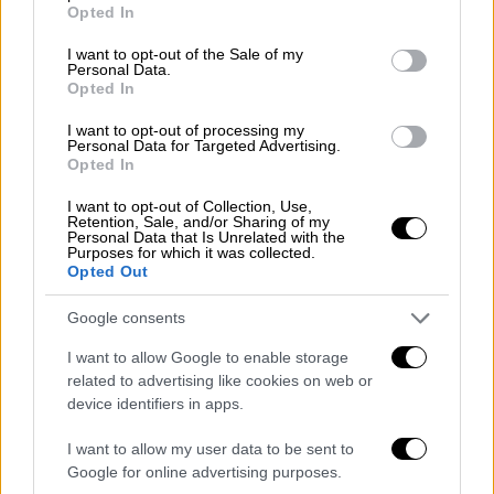
grant or deny consent to Google and its third-party tags to
Βίντεο καταγράφει τις τελευταίες
Opted In
use your data for below specified purposes in below Google
στιγμές της 28χρονης
consent section.
I want to opt-out of the Sale of my
Personal Data.
«Ναι, μην φοβάσαι»
της απάντησε ο
Opted In
χειριστής του παιχνιδιού πριν την στείλει να
I want to opt-out of processing my
κατέβει με ταχύτητα την τσουλήθρα στο
Personal Data for Targeted Advertising.
Opted In
πάρκο Entre Flores.
I want to opt-out of Collection, Use,
Στο
ίδιο βίντεο φαίνεται η 28χρονη, η οποία
Retention, Sale, and/or Sharing of my
Personal Data that Is Unrelated with the
ήταν μητέρα ενός κοριτσιού 4 ετών
, να
Purposes for which it was collected.
Opted Out
ξεκινά την κάθοδο και δευτερόλεπτα
αργότερα να φεύγει στο κενό σε μια στροφή.
Google consents
Κάποιος έπειτα ακούγεται να ρωτάει
I want to allow Google to enable storage
«Έπεσε;».
related to advertising like cookies on web or
device identifiers in apps.
Tragedia en Chinácota: mujer muere
tras accidente en tobogán
I want to allow my user data to be sent to
Google for online advertising purposes.