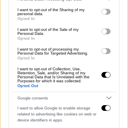
αποστολής
έφυγαν από το Σίδνεϊ το βράδυ
services and may gather and store information including but
της Τρίτης, με τελευταίο καταγεγραμμένο
not limited to your visit or usage behaviour. You may click to
I want to opt-out of the Sharing of my
personal data.
σταθμό τους το αεροδρόμιο της Κουάλα
grant or deny consent to Google and its third-party tags to
Opted In
use your data for below specified purposes in below Google
Λουμπούρ.
consent section.
I want to opt-out of the Sale of my
Personal Data.
Two people, one player and one
Opted In
member of the support team asked
I want to opt-out of processing my
to stay in Australia & I signed the
Personal Data for Targeted Advertising.
paperwork for them to be issued with
Opted In
humanitarian visas which were
I want to opt-out of Collection, Use,
processed overnight.
Retention, Sale, and/or Sharing of my
Personal Data that Is Unrelated with the
Purposes for which it was collected.
— Tony Burke (@Tony_Burke)
March
Opted Out
10, 2026
Google consents
Αν και τα στοιχεία της γυναίκας που
άλλαξε
I want to allow Google to enable storage
γνώμη δεν δημοσιοποιήθηκαν
, ο υπουργός
related to advertising like cookies on web or
device identifiers in apps.
είχε διευκρινίσει νωρίτερα πως ανάμεσα