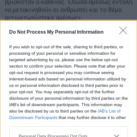
βρισκόταν ο καθένας. Έδωσα αμέσως εντολή
να μετακινηθούν οι άνθρωποι και το θέμα
αντιμετωπίστηκε αμέσως».
Οι αθλήτριες στις οποίες η κυβέρνηση
Do Not Process My Personal Information
Αλμπανέζε χορήγησε ανθρωπιστικές βίζες,
θα έχουν πρόσβαση σε «όλο το φάσμα των
If you wish to opt-out of the sale, sharing to third parties, or
υπηρεσιών και πρόσθετη υποστήριξη
»,
processing of your personal or sensitive information for
targeted advertising by us, please use the below opt-out
δήλωσε ο Μπερκ. Αυτό περιλαμβάνει
section to confirm your selection. Please note that after your
υποστήριξη για την εκμάθηση της αγγλικής
opt-out request is processed you may continue seeing
γλώσσας και την εύρεση εργασίας, καθώς και
interest-based ads based on personal information utilized by
πρόσβαση στην εκπαίδευση και την
us or personal information disclosed to third parties prior to
your opt-out. You may separately opt-out of the further
κατάρτιση.
disclosure of your personal information by third parties on the
IAB’s list of downstream participants. This information may
Αυτή τη στιγμή, οι
έξι αθλήτριες
έχουν
also be disclosed by us to third parties on the
IAB’s List of
μεταφερθεί σε προστατευμένο περιβάλλον
Downstream Participants
that may further disclose it to other
υπό την επίβλεψη της αστυνομίας.
third parties.
Παράλληλα, οι
υπόλοιπες παίκτριες της
Please note that this website/app uses one or more Google
Personal Data Processing Opt Outs