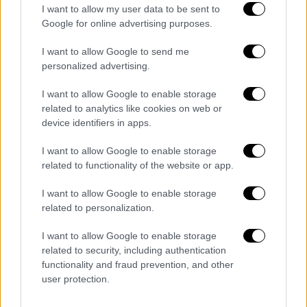
στα άτομα που ζήτησαν άσυλο
I want to allow my user data to be sent to
περιλαμβάνονταν μία παίκτρια και ένα
Google for online advertising purposes.
στέλεχος της ομάδας
. Σημειώνεται ότι
I want to allow Google to send me
φωτογραφικό υλικό των επτά γυναικών είχε
personalized advertising.
αναρτηθεί στα κοινωνικά δίκτυα του
υπουργού την Τετάρτη.
I want to allow Google to enable storage
related to analytics like cookies on web or
«Σας περιμένουμε με ανοιχτή
device identifiers in apps.
αγκαλιά», λέει το Ιράν
I want to allow Google to enable storage
related to functionality of the website or app.
Υπήρχαν φόβοι για το τι θα αντιμετωπίσουν
οι γυναίκες αν επιστρέψουν στο Ιράν
, αφού
I want to allow Google to enable storage
κρατικά μέσα ενημέρωσης τις είχαν
related to personalization.
χαρακτηρίσει «προδότριες»
επειδή δεν
I want to allow Google to enable storage
τραγούδησαν τον εθνικό ύμνο πριν από
related to security, including authentication
αγώνα την περασμένη εβδομάδα.
functionality and fraud prevention, and other
user protection.
Χθες το βράδυ, (10/03) το
ιρανικό υπουργείο
Εξωτερικών
κάλεσε τις γυναίκες να