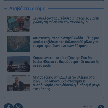
Διαβάστε ακόμη
Ξεφυλλίζοντας... τέσσερις ιστορίες για τη
γνώση, τη φύση και την τεχνολογία
Απίστευτη ιστορία στην Ελλάδα – Πώς μια
μπάλα ταξίδεψε στη θάλασσα 80 μίλια για
να κρατήσει ζωντανό έναν 30χρονο!
Κορυφώνεται το κύμα ζέστης: Πού θα
δείξει 40αρια το θερμόμετρο - Οι περιοχές
σε red code
Μητσοτάκης στη ΔΕΘ με το βλέμμα στο
2027 – Το οικονομικό στοίχημα, η
αυτοδυναμία και η δύσκολη διαδρομή μέχρι
τις κάλπες
επόμενο