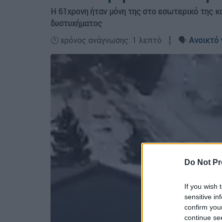
Η 61χρονη ήταν μόνη της στο εσωτερικό της κα
δυστυχήματος
🕛 χρόνος ανάγνωσης: 1 λεπτό ┋ 🗣️
Ανοικτό 
Do Not Pr
If you wish 
sensitive in
confirm you
continue se