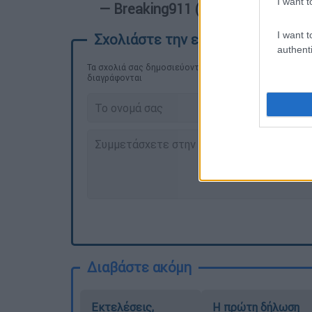
I want t
— Breaking911 (@Breaking911)
Ma
I want t
authenti
Τα σχολιά σας δημοσιεύονται άμεσα με δική σας ευθύνη
διαγράφονται
Διαβάστε ακόμη
Εκτελέσεις,
Η πρώτη δήλωση