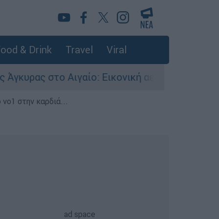
ood & Drink
Travel
Viral
ας στο Αιγαίο: Εικονική αερομαχία ανάμεσα σε 
 νο1 στην καρδιά...