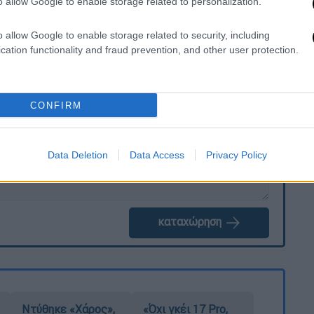
o allow Google to enable storage related to personalization.
rch 18, 2026
o allow Google to enable storage related to security, including
cation functionality and fraud prevention, and other user protection.
. Το ΕΘΝΟΣ θα παρεμβαίνει και τα προσβλητικά σχόλια θα
CONFIRM
Data Deletion
Data Access
Privacy Policy
καταχώρηση
Ντύθηκε «Χάρος»,
«Όχι γκέι 17 Pro,