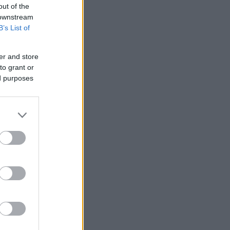
out of the
 downstream
B’s List of
er and store
to grant or
ed purposes