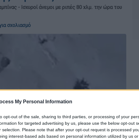
μπίνας - Ισχυροί άνεμοι με ριπές 80 χλμ. την ώρα του
για σχολιασμό
ocess My Personal Information
to opt-out of the sale, sharing to third parties, or processing of your per
formation for targeted advertising by us, please use the below opt-out s
r selection. Please note that after your opt-out request is processed y
eing interest-based ads based on personal information utilized by us or