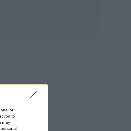
sonal or
ection to
ou may
 personal