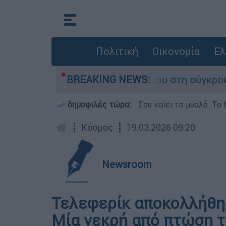
Πολιτική
Οικονομία
Ελ
 Δαμίγο που έχασε τη ζωή του στη σύγκρουση ε
BREAKING NEWS:
δημοφιλές τώρα:
Σου καίει το μυαλό: Το 
┋
Κόσμος
┋
19.03.2026 09:20
Newsroom
Τελεφερίκ αποκολλήθηκ
Μία νεκρή από πτώση τ