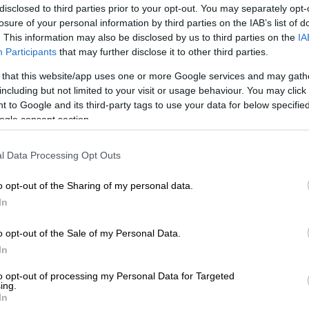
disclosed to third parties prior to your opt-out. You may separately opt-
losure of your personal information by third parties on the IAB’s list of
. This information may also be disclosed by us to third parties on the
IA
Participants
that may further disclose it to other third parties.
 that this website/app uses one or more Google services and may gath
including but not limited to your visit or usage behaviour. You may click 
 to Google and its third-party tags to use your data for below specifi
ogle consent section.
 το ΕΘΝΟΣ στη Google
l Data Processing Opt Outs
τη ζωή της στο
χιονοδρομικό κέντρο
του
o opt-out of the Sharing of my personal data.
ς
,
όταν καμπίνα τελεφερίκ αποκολλήθηκε
In
τάρτης.
o opt-out of the Sale of my Personal Data.
οσυνδέθηκε από το καλώδιο, πιθανότατα
In
επικρατούσαν στην περιοχή
, με ριπές που
to opt-out of processing my Personal Data for Targeted
ing.
In