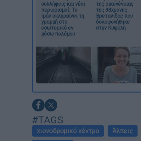
συλλήψεις και νέοι
της οικογένειας
περιορισμοί: Το
της 38χρονης
Ιράν σκληραίνει τη
Βρετανίδας που
γραμμή στο
δολοφονήθηκε
εσωτερικό εν
στην Κυψέλη
μέσω πολέμου
#TAGS
χιονοδρομικό κέντρο
Άλπεις