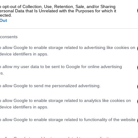
o opt-out of Collection, Use, Retention, Sale, and/or Sharing
ersonal Data that Is Unrelated with the Purposes for which it
lected.
Out
Drones σε στρατιωτική εγκατάσταση
κσεθ
consents
o allow Google to enable storage related to advertising like cookies on
evice identifiers in apps.
πριν τελικά ακινητοποιηθεί.
Στην
o allow my user data to be sent to Google for online advertising
s.
λικόπτερο, ασθενοφόρα και αστυνομικές
ν το σημείο και βρήκαν στο εσωτερικό της
to allow Google to send me personalized advertising.
είχε τραυματιστεί θανάσιμα.
o allow Google to enable storage related to analytics like cookies on
Switzerland crashed and tumbled down a
evice identifiers in apps.
-old woman inside.
o allow Google to enable storage related to functionality of the website