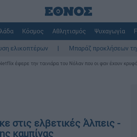
λάδα
Κόσμος
Αθλητισμός
Ψυχαγωγία
F
λικοπτέρων
Μπαράζ προκλήσεων της Άγκυρ
Netflix έφερε την ταινιάρα του Νόλαν που οι φαν έχουν κρυφό
ε στις ελβετικές Άλπεις -
ης καμπίνας