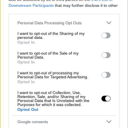
Downstream Participants
that may further disclose it to other
third parties.
WATCH: Israeli missile strike lands
very near Russia Today reporter in
Please note that this website/app uses one or more Google
Personal Data Processing Opt Outs
services and may gather and store information including but
Lebanon.
not limited to your visit or usage behaviour. You may click to
I want to opt-out of the Sharing of my
pic.twitter.com/WYL3Pa3d84
personal data.
grant or deny consent to Google and its third-party tags to
Opted In
use your data for below specified purposes in below Google
— Clash Report (@clashreport)
March
consent section.
I want to opt-out of the Sale of my
19, 2026
Personal Data.
Opted In
Η εκπρόσωπος του ρωσικού υπουργείου
I want to opt-out of processing my
Εξωτερικών
Μαρία Ζαχάροβα
καταδίκασε
Personal Data for Targeted Advertising.
Opted In
την αεροπορική επιδρομή, δηλώνοντας ότι
μια επίθεση εναντίον δημοσιογράφων που
I want to opt-out of Collection, Use,
Retention, Sale, and/or Sharing of my
φορούσαν διακριτικά Τύπου «δεν μπορεί να
Personal Data that Is Unrelated with the
Purposes for which it was collected.
χαρακτηριστεί τυχαία, δεδομένης της
Opted Out
δολοφονίας 200 δημοσιογράφων στη Γάζα».
Google consents
Σε ανάρτησή της στο Telegram, πρόσθεσε