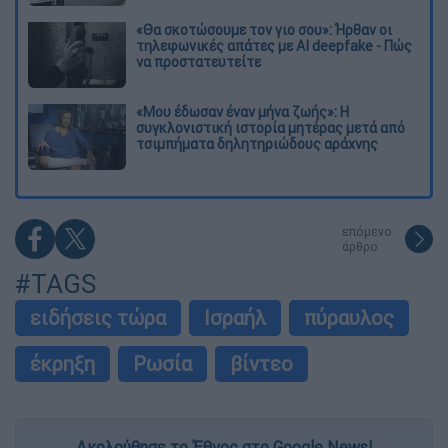
«Θα σκοτώσουμε τον γιο σου»: Ήρθαν οι
τηλεφωνικές απάτες με AI deepfake - Πώς
να προστατευτείτε
«Μου έδωσαν έναν μήνα ζωής»: Η
συγκλονιστική ιστορία μητέρας μετά από
τσιμπήματα δηλητηριώδους αράχνης
επόμενο
άρθρο
#TAGS
ειδήσεις τώρα
Ισραήλ
πύραυλος
έκρηξη
Ρωσία
βίντεο
Ακολούθησε το Έθνος στο Google News!