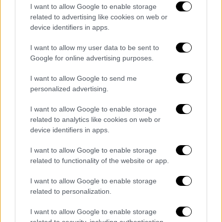
I want to allow Google to enable storage
ότι η επιδρομή «δεν έπληξε κάποια
related to advertising like cookies on web or
σημαντική στρατηγική στρατιωτική
device identifiers in apps.
εγκατάσταση, αλλά τον χώρο όπου γυριζόταν
το ρεπορτάζ» και ανέφερε ότι η Μόσχα
I want to allow my user data to be sent to
Google for online advertising purposes.
«
αναμένει την αντίδραση των διεθνών
οργανισμών
».
I want to allow Google to send me
personalized advertising.
I want to allow Google to enable storage
related to analytics like cookies on web or
device identifiers in apps.
I want to allow Google to enable storage
related to functionality of the website or app.
I want to allow Google to enable storage
related to personalization.
I want to allow Google to enable storage