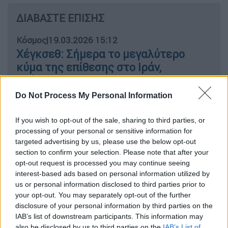
ΔΙΑΒΑΣΤΕ ΕΠΙΣΗΣ
Κόσμος
|
19.03.2026 15:12
Χέγκσεθ: Σήμερα το μεγαλύτερο
κύμα της επίθεσης στο Ιράν,
αχάριστοι προς τον Τραμπ οι
Ευρωπαίοι
Do Not Process My Personal Information
If you wish to opt-out of the sale, sharing to third parties, or
processing of your personal or sensitive information for
Όπως φαίνεται στο βίντεο, την ώρα που ο
targeted advertising by us, please use the below opt-out
section to confirm your selection. Please note that after your
δημοσιογράφος κάνει ρεπορτάζ σε έναν
opt-out request is processed you may continue seeing
κατεστραμμένο δρόμο στην περιοχή του
interest-based ads based on personal information utilized by
νοτίου Λιβάνου, ένας πύραυλος πέφτει
us or personal information disclosed to third parties prior to
ακριβώς από πίσω του δημιουργώντας μία
your opt-out. You may separately opt-out of the further
disclosure of your personal information by third parties on the
τεράστια έκρηξη και ο
ρεπόρτερ τρέχει για
IAB’s list of downstream participants. This information may
να σωθεί.
also be disclosed by us to third parties on the
IAB’s List of