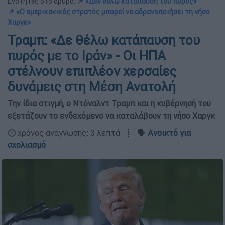
Ενότητες στο άρθρο:
📌 «Δεν θέλω κατάπαυση του πυρός»
📌 «Ο αμερικανικός στρατός μπορεί να αδρανοποιήσει τη νήσο
Χαργκ»
Τραμπ: «Δε θέλω κατάπαυση του
πυρός με το Ιράν» - Οι ΗΠΑ
στέλνουν επιπλέον χερσαίες
δυνάμεις στη Μέση Ανατολή
Την ίδια στιγμή, ο Ντόναλντ Τραμπ και η κυβέρνησή του
εξετάζουν το ενδεχόμενο να καταλάβουν τη νήσο Χαργκ
🕛 χρόνος ανάγνωσης: 3 λεπτά ┋ 🗣️
Ανοικτό για
σχολιασμό