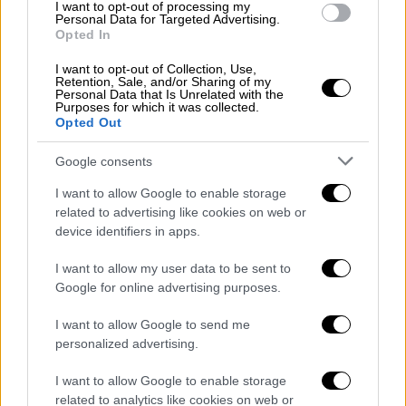
I want to opt-out of processing my
Παράλληλα, ο Ντόναλντ Τραμπ, δήλωσε
Personal Data for Targeted Advertising.
απόψε 20/03 ότι, αποκλείει κάθε
«κατάπαυση
Opted In
του πυρός»
στο Ιράν.
I want to opt-out of Collection, Use,
Retention, Sale, and/or Sharing of my
Personal Data that Is Unrelated with the
«Δεν θέλω κατάπαυση του πυρός. Ξέρετε,
Purposes for which it was collected.
δεν κάνεις κατάπαυση του πυρός όταν
Opted Out
εξοντώνεις κυριολεκτικά τον αντίπαλο»,
Google consents
είπε χαρακτηριστικά στους δημοσιογράφους
ενώ αναχωρούσε από τον Λευκό Οίκο για τη
I want to allow Google to enable storage
related to advertising like cookies on web or
Φλόριντα.
device identifiers in apps.
Όταν ρωτήθηκε αν το Ισραήλ θα ήταν έτοιμο
I want to allow my user data to be sent to
να βάλει τέλος στον πόλεμο αφού οι ΗΠΑ
Google for online advertising purposes.
ολοκληρώσουν τη στρατιωτική τους δράση
στο Ιράν, απάντησε
«έτσι νομίζω»
.
I want to allow Google to send me
personalized advertising.
Για το άνοιγμα των Στενών του Ορμούζ ο
I want to allow Google to enable storage
Τραμπ είπε ότι χρειάζεται «πολλή βοήθεια»
related to analytics like cookies on web or