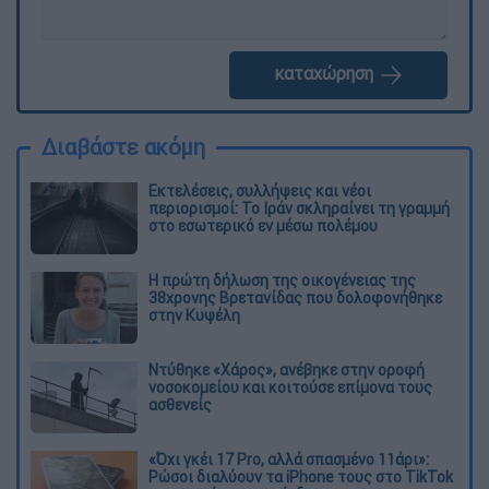
καταχώρηση
Διαβάστε ακόμη
Εκτελέσεις, συλλήψεις και νέοι
περιορισμοί: Το Ιράν σκληραίνει τη γραμμή
στο εσωτερικό εν μέσω πολέμου
Η πρώτη δήλωση της οικογένειας της
38χρονης Βρετανίδας που δολοφονήθηκε
στην Κυψέλη
Ντύθηκε «Χάρος», ανέβηκε στην οροφή
νοσοκομείου και κοιτούσε επίμονα τους
ασθενείς
«Όχι γκέι 17 Pro, αλλά σπασμένο 11άρι»:
Ρώσοι διαλύουν τα iPhone τους στο TikTok