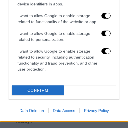
και σχολίασε ότι
«θα ήταν ωραίο» αν
device identifiers in apps.
εμπλέκονταν χώρες όπως η Κίνα και η
Ιαπωνία.
I want to allow Google to enable storage
related to functionality of the website or app.
«Κάποια στιγμή, θα ανοίξει μόνο του»,
I want to allow Google to enable storage
πρόσθεσε.
related to personalization.
Αναφερόμενος εξάλλου στην απόφαση της
I want to allow Google to enable storage
βρετανικής κυβέρνησης να επιτρέψει τη
related to security, including authentication
χρήση των βάσεών της στο Ηνωμένο
functionality and fraud prevention, and other
Βασίλειο για να εξαπολύονται πλήγματα σε
user protection.
πυραυλικές εγκαταστάσεις του Ιράν, είπε
ότι, το Λονδίνο, θα έπρεπε να προσφέρει
CONFIRM
γρηγορότερα τη βοήθειά του.
Reporter: Do you think Israel will be
Data Deletion
Data Access
Privacy Policy
ready to end the war when you are
ready?