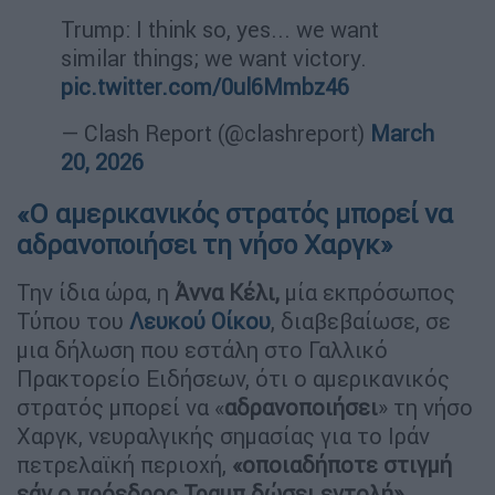
Trump: I think so, yes... we want
similar things; we want victory.
pic.twitter.com/0ul6Mmbz46
— Clash Report (@clashreport)
March
20, 2026
«Ο αμερικανικός στρατός μπορεί να
αδρανοποιήσει τη νήσο Χαργκ»
Την ίδια ώρα, η
Άννα Κέλι,
μία εκπρόσωπος
Τύπου του
Λευκού Οίκου
, διαβεβαίωσε, σε
μια δήλωση που εστάλη στο Γαλλικό
Πρακτορείο Ειδήσεων, ότι ο αμερικανικός
στρατός μπορεί να «
αδρανοποιήσει
» τη νήσο
Χαργκ, νευραλγικής σημασίας για το Ιράν
πετρελαϊκή περιοχή,
«οποιαδήποτε στιγμή
εάν ο πρόεδρος Τραμπ δώσει εντολή»
.