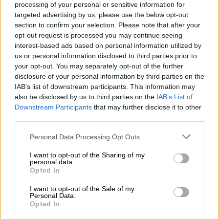
processing of your personal or sensitive information for
Υπενθυμίζεται ότι, τα αμερικανικά ΜΜΕ,
targeted advertising by us, please use the below opt-out
είχαν ήδη ανακοινώσει την περασμένη
section to confirm your selection. Please note that after your
εβδομάδα μια άλλη ανάπτυξη στη Μέση
opt-out request is processed you may continue seeing
interest-based ads based on personal information utilized by
Ανατολή τριών πολεμικών πλοίων και 2.500
us or personal information disclosed to third parties prior to
πεζοναυτών, που βρίσκονταν στην
Ιαπωνία
.
your opt-out. You may separately opt-out of the further
disclosure of your personal information by third parties on the
IAB’s list of downstream participants. This information may
also be disclosed by us to third parties on the
IAB’s List of
Downstream Participants
that may further disclose it to other
third parties.
Please note that this website/app uses one or more Google
Personal Data Processing Opt Outs
video
services and may gather and store information including but
not limited to your visit or usage behaviour. You may click to
I want to opt-out of the Sharing of my
personal data.
grant or deny consent to Google and its third-party tags to
Opted In
use your data for below specified purposes in below Google
consent section.
I want to opt-out of the Sale of my
Personal Data.
«Δεν θέλω κατάπαυση του πυρός»
Opted In