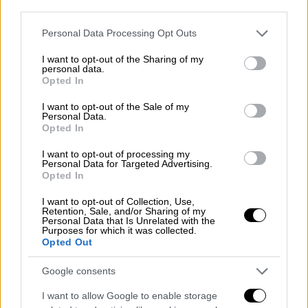
third parties.
ΔΙΑΒΑΣΤΕ ΕΠΙΣΗΣ
Please note that this website/app uses one or more Google
Personal Data Processing Opt Outs
services and may gather and store information including but
Πολιτική
|
22.03.2026 11:09
not limited to your visit or usage behaviour. You may click to
I want to opt-out of the Sharing of my
personal data.
grant or deny consent to Google and its third-party tags to
Μητσοτάκης: Η ΕΕ να είναι έτοιμη
Opted In
use your data for below specified purposes in below Google
και με σχέδιο σε περίπτωση που
consent section.
I want to opt-out of the Sale of my
δεχθεί επίθεση ευρωπαϊκό έδαφος
Personal Data.
Opted In
Κόσμος
|
22.03.2026 11:36
I want to opt-out of processing my
Personal Data for Targeted Advertising.
Εικόνες χάους στην
Opted In
Κωνσταντινούπολη: Κατέρρευσαν
I want to opt-out of Collection, Use,
δύο κτίρια στη Φατίχ - Αγωνία για δύο
Retention, Sale, and/or Sharing of my
Personal Data that Is Unrelated with the
αγνοούμενους
Purposes for which it was collected.
Opted Out
Google consents
Άγνωστα ο τύπος του ελικοπτέρου
I want to allow Google to enable storage