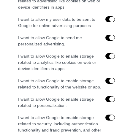
και η φύση της αποστολής του
related to advertising like cookies on web or
device identifiers in apps.
Σύμφωνα με την ίδια πηγή,
συνεχίζονται οι
I want to allow my user data to be sent to
έρευνες
για τον εντοπισμό του
Google for online advertising purposes.
αγνοούμενου.
I want to allow Google to send me
Νωρίτερα το
υπουργείο Άμυνας του Κατάρ
personalized advertising.
είχε επισημάνει ότι ελικόπτερο κατέπεσε
I want to allow Google to enable storage
στη θάλασσα λόγω «τεχνική βλάβης» στη
related to analytics like cookies on web or
διάρκεια «πτήσης ρουτίνας», χωρίς να
device identifiers in apps.
διευκρινίσει τον τύπο του ελικοπτέρου ή τη
φύση της αποστολής του.
I want to allow Google to enable storage
related to functionality of the website or app.
I want to allow Google to enable storage
related to personalization.
Τα σχολιά σας δημοσιεύονται άμεσα με δική σας ευθύνη. Το
ΕΘΝΟΣ θα παρεμβαίνει και τα προσβλητικά σχόλια θα
διαγράφονται
I want to allow Google to enable storage
related to security, including authentication
functionality and fraud prevention, and other