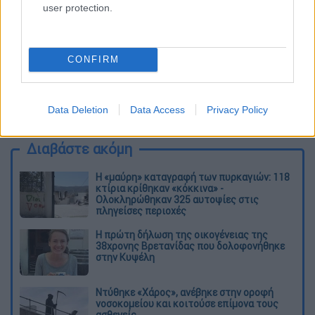
user protection.
CONFIRM
καταχώρηση
Data Deletion
Data Access
Privacy Policy
Διαβάστε ακόμη
Η «μαύρη» καταγραφή των πυρκαγιών: 118
κτίρια κρίθηκαν «κόκκινα» -
Ολοκληρώθηκαν 325 αυτοψίες στις
πληγείσες περιοχές
Η πρώτη δήλωση της οικογένειας της
38χρονης Βρετανίδας που δολοφονήθηκε
στην Κυψέλη
Ντύθηκε «Χάρος», ανέβηκε στην οροφή
νοσοκομείου και κοιτούσε επίμονα τους
ασθενείς