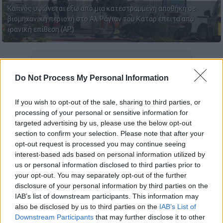
Καπνός υψώνεται έξω από μια κατεστραμμένη αποθήκη σε
βιομηχανική περιοχή στο Αλ Ράγιαν του Κατάρ έπειτα από
ιρανική επίθεση (AP)
Προσθέστε το ΕΘΝΟΣ στη Google
Do Not Process My Personal Information
Έξι άνθρωποι
εντοπίστηκαν
νεκροί και ένας
αγνοείται
μετά τη συντριβή
ελικοπτέρου
,
If you wish to opt-out of the sale, sharing to third parties, or
processing of your personal or sensitive information for
ανακοίνωσε το
υπουργείο Εσωτερικών
του
targeted advertising by us, please use the below opt-out
Κατάρ
.
section to confirm your selection. Please note that after your
opt-out request is processed you may continue seeing
Σε ανάρτησή του στο Χ το υπουργείο
interest-based ads based on personal information utilized by
ανέφερε ότι «
οι επιχειρήσεις έρευνας και
us or personal information disclosed to third parties prior to
διάσωσης
» στα χωρικά ύδατα του Κατάρ
your opt-out. You may separately opt-out of the further
disclosure of your personal information by third parties on the
οδήγησαν στον εντοπισμό έξι επιβαινόντων
IAB’s list of downstream participants. This information may
από τους επτά που βρίσκονταν στο
also be disclosed by us to third parties on the
IAB’s List of
ελικόπτερο.
Downstream Participants
that may further disclose it to other