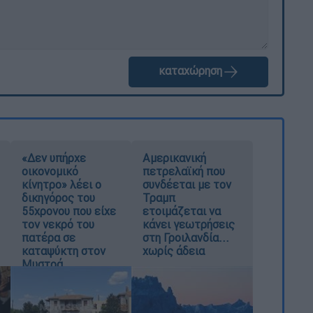
καταχώρηση
«Δεν υπήρχε
Αμερικανική
οικονομικό
πετρελαϊκή που
κίνητρο» λέει ο
συνδέεται με τον
δικηγόρος του
Τραμπ
55χρονου που είχε
ετοιμάζεται να
τον νεκρό του
κάνει γεωτρήσεις
πατέρα σε
στη Γροιλανδία...
καταψύκτη στον
χωρίς άδεια
Μυστρά