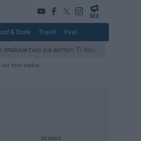
od & Drink
Travel
Viral
τικό για αυτήν»: Τι δηλώνει στο ethnos.gr ο Κώ
 νο1 στην καρδιά...