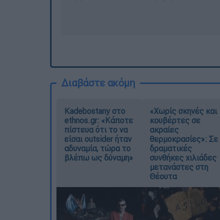
Διαβάστε ακόμη
Kadebostany στο
«Χωρίς σκηνές και
ethnos.gr: «Κάποτε
κουβέρτες σε
πίστευα ότι το να
ακραίες
είσαι outsider ήταν
θερμοκρασίες»: Σε
αδυναμία, τώρα το
δραματικές
βλέπω ως δύναμη»
συνθήκες χιλιάδες
μετανάστες στη
Θέουτα