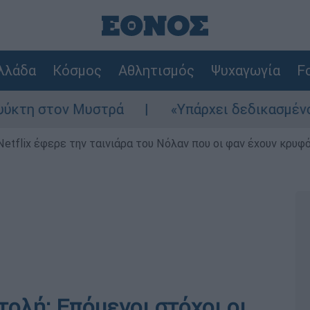
λλάδα
Κόσμος
Αθλητισμός
Ψυχαγωγία
Fo
τον Μυστρά
«Υπάρχει δεδικασμένο απαλλακ
Netflix έφερε την ταινιάρα του Νόλαν που οι φαν έχουν κρυφό
ολή: Επόμενοι στόχοι οι