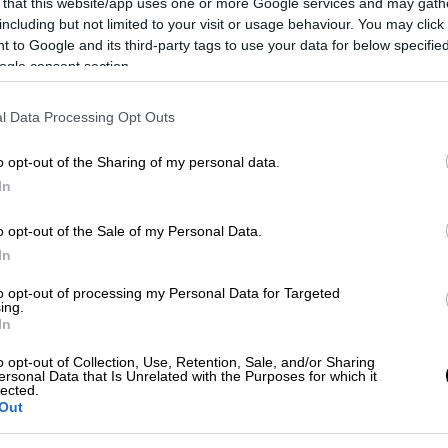
η δεν επιτρέψει μέχρι αύριο (23/3) το
 that this website/app uses one or more Google services and may gath
including but not limited to your visit or usage behaviour. You may click 
ορά του πετρελαίου
Στενών του Ορμούζ.
 to Google and its third-party tags to use your data for below specifi
ogle consent section.
l Data Processing Opt Outs
τενό του Ορμούζ αν οι ΗΠΑ επιτεθούν
o opt-out of the Sharing of my personal data.
In
o opt-out of the Sale of my Personal Data.
In
 90 σταθμούς παραγωγής ηλεκτρικής
to opt-out of processing my Personal Data for Targeted
ing.
ους βρίσκονται στις ακτές του Κόλπου, στην
In
σαν στις 28 Φεβρουαρίου με τις
ις κατά της Τεχεράνης.
o opt-out of Collection, Use, Retention, Sale, and/or Sharing
ersonal Data that Is Unrelated with the Purposes for which it
lected.
ας
παράγεται από σταθμούς συνδυασμένου
Out
ες φυσικού αερίου και ατμού), ακολουθούν