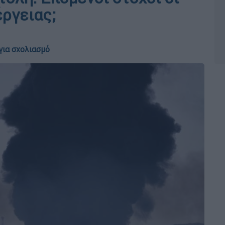
έργειας;
για σχολιασμό