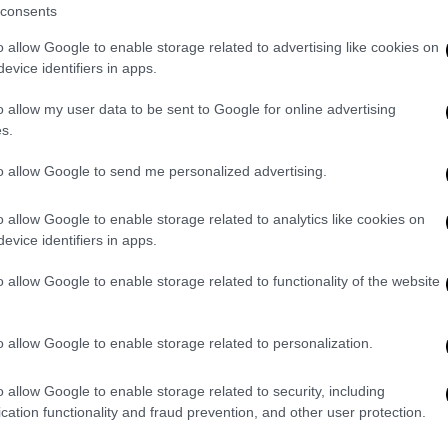
ανανεώσιμες πηγές ενέργειας
consents
ωγής
, σύμφωνα με το ιρανικό πρακτορείο
o allow Google to enable storage related to advertising like cookies on
πυρηνική ενέργεια δεν αντιστοιχεί παρά στο
evice identifiers in apps.
 διαθέτει
ένα και μοναδικό πυρηνικό σταθμό
o allow my user data to be sent to Google for online advertising
σέρ, ρωσικής κατασκευής και
s.
to allow Google to send me personalized advertising.
αι η Μόσχα υπέγραψαν
συμφωνία ύψους 25
κατασκευή τεσσάρων ακόμη πυρηνικών
o allow Google to enable storage related to analytics like cookies on
τας 1.255 MW έκαστος
, σύμφωνα με το Irna.
evice identifiers in apps.
α
o allow Google to enable storage related to functionality of the website
 χώρα βρίσκεται διαρκώς αντιμέτωπη με
o allow Google to enable storage related to personalization.
καλοκαίρια
, συνθήκες που αυξάνουν την
o allow Google to enable storage related to security, including
cation functionality and fraud prevention, and other user protection.
ρέλαιο και φυσικό αέριο, η χώρα γνωρίζει
λαιότητας των υποδομών
της και των