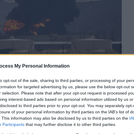
ocess My Personal Information
 το ΕΘΝΟΣ στη Google
to opt-out of the sale, sharing to third parties, or processing of your per
 μετά την
έναρξη του πολέμου
στην
Μέση
formation for targeted advertising by us, please use the below opt-out s
περιοχής
έχουν γίνει στόχος επιθέσεων,
r selection. Please note that after your opt-out request is processed y
τρελαίου, φυσικού αερίου ή πυρηνικές
eing interest-based ads based on personal information utilized by us or
disclosed to third parties prior to your opt-out. You may separately opt-
losure of your personal information by third parties on the IAB’s list of
. This information may also be disclosed by us to third parties on the
IA
ί στους σταθμούς παραγωγής ηλεκτρικής
Participants
that may further disclose it to other third parties.
Ντόναλντ Τραμπ
απειλεί με
επιθέσεις κατά