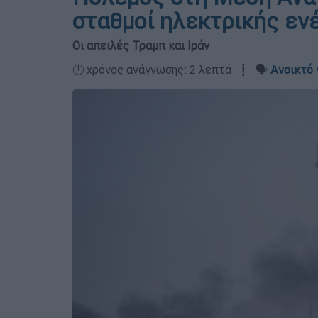
σταθμοί ηλεκτρικής εν
Οι απειλές Τραμπ και Ιράν
🕛 χρόνος ανάγνωσης: 2 λεπτά ┋ 🗣️
Ανοικτό 