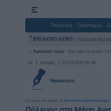
Πολιτική
Οικονομία
Ε
 που είχε τον νεκρό του πατέρα σε καταψύκτη σ
BREAKING NEWS:
δημοφιλές τώρα:
Σου καίει το μυαλό: Το 
┋
Κόσμος
┋
22.03.2026 20:46
Newsroom
Ενότητες στο άρθρο:
📌 Δελτίο στο ηλεκτρικό ρεύμα
Πόλεμος στη Μέση Ανατ