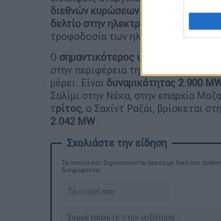
διεθνών κυρώσεων
. Κατά συνέπεια, 
δελτίο στην ηλεκτρική ενέργεια
ελλε
τροφοδοσία των ηλεκτρικών σταθμώ
Ο
σημαντικότερος ιρανικός ηλεκτρι
στην περιφέρεια της επαρχίας της Τε
μέρει. Είναι
δυναμικότητας 2.900 M
Σαλίμι στην Νέκα, στην επαρχία Μαζα
τ
ρίτος
, ο Σαχίντ Ραζάι, βρίσκεται στ
2.042 MW
.
Τα σχολιά σας δημοσιεύονται άμεσα με δική σας ευθύνη
διαγράφονται