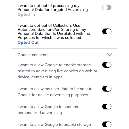
κοινοβουλίου
, με
4,4% (+1,9)
. Κάτω από το
I want to opt-out of processing my
όριο του 5%
έμειναν και οι
Φιλελεύθεροι
Personal Data for Targeted Advertising.
(FDP) με 2,2% (-3,4)
, οι οποίοι
Opted In
αντιμετωπίζουν πλέον
ζήτημα ύπαρξης
.
I want to opt-out of Collection, Use,
Retention, Sale, and/or Sharing of my
Personal Data that Is Unrelated with the
Οι δηλώσεις CDU και SPD και το AfD
Purposes for which it was collected.
Opted Out
Ως
«απόφαση αλλαγής»
, περιέγραψε ο
νικητής των εκλογών Γκόρντον Σνίντερ τη
Google consents
νίκη του κόμματός του για
πρώτη φορά
I want to allow Google to enable storage
έπειτα από 35 χρόνια
και επαίνεσε την
related to advertising like cookies on web or
«ισχυρή θέληση» του CDU για τη νίκη.
device identifiers in apps.
Στόχος του, τόνισε, είναι η αποκατάσταση
I want to allow my user data to be sent to
της
αποτελεσματικότητας της πολιτικής
σε
Google for online advertising purposes.
τοπικό επίπεδο. Ο Αλεξάντερ Σβάιτσερ
εξέφρασε από την άλλη πλευρά την
I want to allow Google to send me
personalized advertising.
απογοήτευσή του για το αποτέλεσμα,
επισήμανε ωστόσο ότι το SPD συγκέντρωσε
I want to allow Google to enable storage