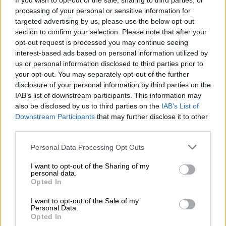
If you wish to opt-out of the sale, sharing to third parties, or
processing of your personal or sensitive information for
Σύμφωνα με τα
έως τώρα αποτελέσματα
,
targeted advertising by us, please use the below opt-out
section to confirm your selection. Please note that after your
όπως τα μεταδίδει το πρώτο κανάλι της
opt-out request is processed you may continue seeing
γερμανικής δημόσιας τηλεόρασης ARD, το
interest-based ads based on personal information utilized by
CDU
του Γκόρντον Σνίντερ κερδίζει τις
us or personal information disclosed to third parties prior to
εκλογές με
30,8% (+3,1 από τις εκλογές του
your opt-out. You may separately opt-out of the further
disclosure of your personal information by third parties on the
2021)
, αφήνοντας δεύτερο το
SPD
και τον
IAB’s list of downstream participants. This information may
νυν πρωθυπουργό του κρατιδίου Αλεξάντερ
also be disclosed by us to third parties on the
IAB’s List of
Σβάιτσερ, με το
ιστορικά χαμηλό 26% (-9,7)
.
Downstream Participants
that may further disclose it to other
third parties.
Στην τρίτη θέση βρίσκεται η
AfD
με
19,9%
Please note that this website/app uses one or more Google
(+11,7)
, καταγράφοντας νέο ρεκόρ για το
Personal Data Processing Opt Outs
services and may gather and store information including but
κρατίδιο, ενώ οι
Πράσινοι
συγκεντρώνουν
not limited to your visit or usage behaviour. You may click to
I want to opt-out of the Sharing of my
ποσοστό
7,9% (-1,4)
και συμπληρώνουν τα
personal data.
grant or deny consent to Google and its third-party tags to
Opted In
κόμματα που εξασφαλίζουν την είσοδό τους
use your data for below specified purposes in below Google
consent section.
στο τοπικό κοινοβούλιο. Η
Αριστερά
, παρότι
I want to opt-out of the Sale of my
Personal Data.
ενισχύθηκε, έμεινε και πάλι
εκτός
Opted In