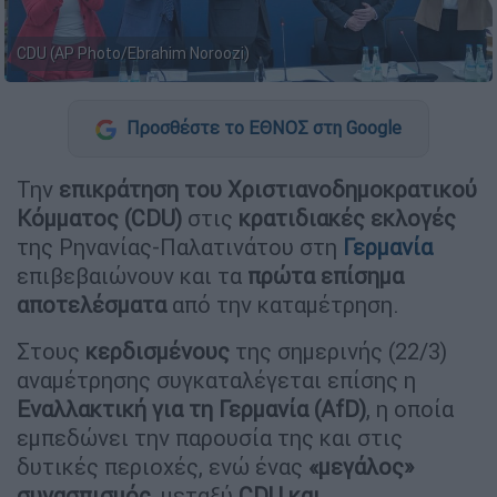
CDU (AP Photo/Ebrahim Noroozi)
Προσθέστε το ΕΘΝΟΣ στη Google
Την
επικράτηση του Χριστιανοδημοκρατικού
Κόμματος (CDU)
στις
κρατιδιακές εκλογές
της Ρηνανίας-Παλατινάτου στη
Γερμανία
επιβεβαιώνουν και τα
πρώτα επίσημα
αποτελέσματα
από την καταμέτρηση.
Στους
κερδισμένους
της σημερινής (22/3)
αναμέτρησης συγκαταλέγεται επίσης η
Εναλλακτική για τη Γερμανία (AfD)
, η οποία
εμπεδώνει την παρουσία της και στις
δυτικές περιοχές, ενώ ένας
«μεγάλος»
συνασπισμός
, μεταξύ
CDU και