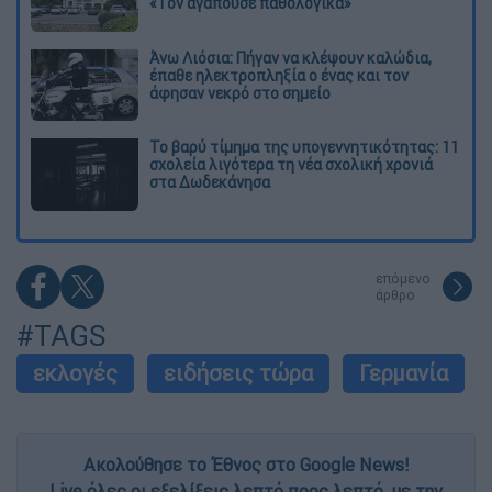
«Τον αγαπούσε παθολογικά»
Άνω Λιόσια: Πήγαν να κλέψουν καλώδια,
έπαθε ηλεκτροπληξία ο ένας και τον
άφησαν νεκρό στο σημείο
Το βαρύ τίμημα της υπογεννητικότητας: 11
σχολεία λιγότερα τη νέα σχολική χρονιά
στα Δωδεκάνησα
επόμενο
άρθρο
#TAGS
εκλογές
ειδήσεις τώρα
Γερμανία
Ακολούθησε το Έθνος στο Google News!
Live όλες οι εξελίξεις λεπτό προς λεπτό, με την