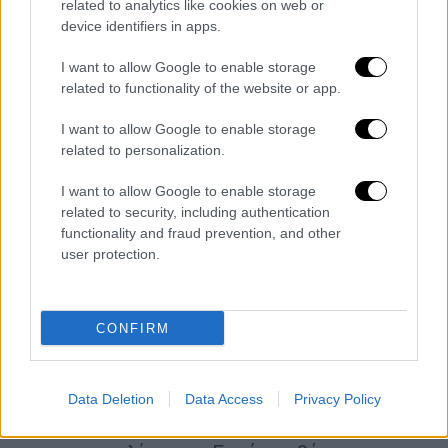
στη Ρηνανία-Παλατινάτο
πάνω από το
related to analytics like cookies on web or
διπλάσιο ποσοστό
από αυτό του κόμματος
device identifiers in apps.
σε εθνικό επίπεδο.
I want to allow Google to enable storage
related to functionality of the website or app.
Τα δύο πρώτα κόμματα
έχουν ήδη
αποκλείσει κάθε ενδεχόμενο συνεργασίας
με
I want to allow Google to enable storage
την AfD
, προκαλώντας την κριτική της
related to personalization.
αρχηγού της ακροδεξιάς Αλίς Βάιντελ.
I want to allow Google to enable storage
Σύμφωνα πάντως με τη σημερινή
related to security, including authentication
δημοσκόπηση που διενήργησε το ARD, η AfD
functionality and fraud prevention, and other
είναι η πρώτη δύναμη μεταξύ των νέων 18-
user protection.
24 ετών, το 71% των ψηφοφόρων του
κρατιδίου ωστόσο
αντιτίθεται στην
προοπτική συμμετοχής της
στην κυβέρνηση.
CONFIRM
Οι Πράσινοι, οι οποίοι ήταν μέχρι τώρα ο
ένας από τους
«μικρούς» εταίρους
του SPD
Data Deletion
Data Access
Privacy Policy
στην κυβέρνηση, θα περιοριστούν πλέον