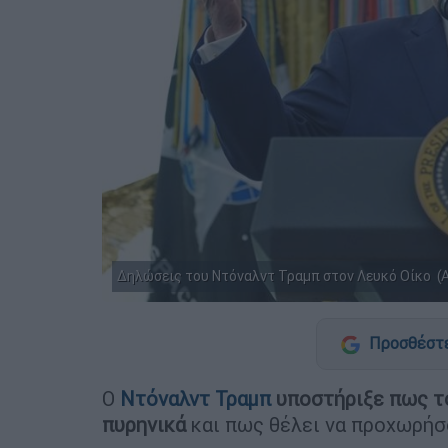
Δηλώσεις του Ντόναλντ Τραμπ στον Λευκό Οίκο (A
Προσθέστε
Ο
Ντόναλντ Τραμπ
υποστήριξε πως το
πυρηνικά
και πως θέλει να προχωρή