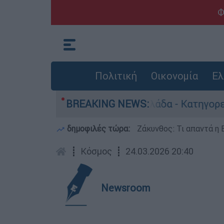
Φ
Πολιτική
Οικονομία
Ελ
ρωποκτονίες στην Ελλάδα - Κατηγορείται και γι
BREAKING NEWS:
δημοφιλές τώρα:
Ζάκυνθος: Τι απαντά η 
┋
Κόσμος
┋
24.03.2026 20:40
Newsroom