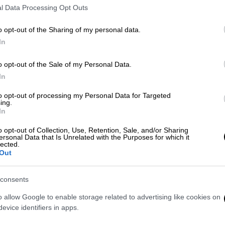
νη με τους Ιρανούς, ο Τραμπ απάντησε:
l Data Processing Opt Outs
υτή τη στιγμή
. Το κάνουν με τον Μάρκο
o opt-out of the Sharing of my personal data.
In
 ήθελε να κλείσει μια συμφωνία.
Ποιος δεν
o opt-out of the Sale of my Personal Data.
 τους έχει εξουδετερωθεί, η αεροπορία τους
In
 τους... όλα τα αντιαεροπορικά τους, οι
άσετε έστω και ένα πράγμα που δεν έχει
to opt-out of processing my Personal Data for Targeted
ing.
γαίνει καλά;»
In
τοι πάνω από την Τεχεράνη
. Μπορούμε να
o opt-out of Collection, Use, Retention, Sale, and/or Sharing
ersonal Data that Is Unrelated with the Purposes for which it
lected.
Out
γάλο δώρο, τεράστιας χρηματικής
consents
o allow Google to enable storage related to advertising like cookies on
ποστήριξε ότι
το Ιράν έκανε στις ΗΠΑ
«ένα
evice identifiers in apps.
εται τόσο με την ενέργεια όσο και με τα