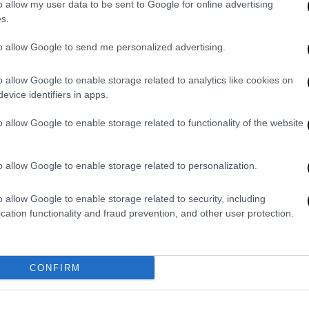
o allow my user data to be sent to Google for online advertising
s.
αίνει στον κόπο να συνομιλεί με το Ιράν
to allow Google to send me personalized advertising.
πάντησε:
ωνία
. Έκαναν κάτι χθες που ήταν πραγματικά
o allow Google to enable storage related to analytics like cookies on
αι το δώρο έφτασε σήμερα.
Ήταν ένα πολύ
evice identifiers in apps.
αξίας
. Δεν πρόκειται να σας πω ποιο είναι
ημαντικό έπαθλο. Αυτό σήμαινε ένα πράγμα
o allow Google to enable storage related to functionality of the website
ε τους σωστούς ανθρώπους».
o allow Google to enable storage related to personalization.
ζεται με το πετρέλαιο και το φυσικό
ράφο αν αφορά τα Στενά του Ορμούζ,
o allow Google to enable storage related to security, including
 και τα στενά».
cation functionality and fraud prevention, and other user protection.
 Τραμπ δήλωσε: «Έχουμε πραγματικά αλλαγή
 όλοι πολύ διαφορετικοί από εκείνους με
CONFIRM
ίοι δημιούργησαν όλα αυτά τα προβλήματα».
με πως πρόκειται για αλλαγή καθεστώτος
,