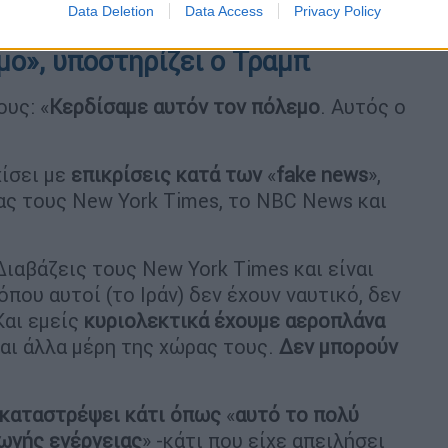
Data Deletion
Data Access
Privacy Policy
μο», υποστηρίζει ο Τραμπ
υς: «
Κερδίσαμε αυτόν τον πόλεμο
. Αυτός ο
χίσει με
επικρίσεις κατά των
«
fake news
»,
ας τους New York Times, το NBC News και
ιαβάζεις τους New York Times και είναι
που αυτοί (το Ιράν) δεν έχουν ναυτικό, δεν
Και εμείς
κυριολεκτικά έχουμε αεροπλάνα
αι άλλα μέρη της χώρας τους.
Δεν μπορούν
 καταστρέψει κάτι όπως
«
αυτό το πολύ
ωγής ενέργειας
» -κάτι που είχε απειλήσει