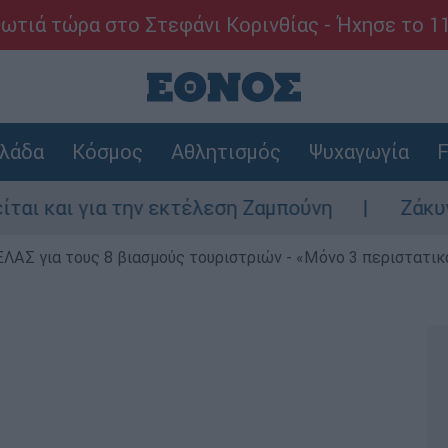
ωτιά τώρα στο Στεφάνι Κορινθίας - Ήχησε το 1
λάδα
Κόσμος
Αθλητισμός
Ψυχαγωγία
F
α την εκτέλεση Ζαμπούνη
Ζάκυνθος: Τι απ
ΕΛΑΣ για τους 8 βιασμούς τουριστριών - «Μόνο 3 περιστατικ