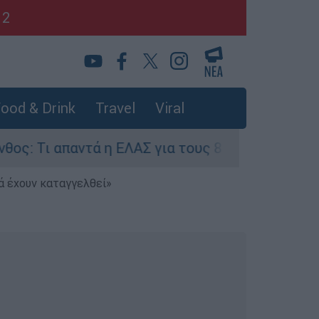
12
ood & Drink
Travel
Viral
αντά η ΕΛΑΣ για τους 8 βιασμούς τουριστριών -
ά έχουν καταγγελθεί»