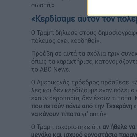
σωστά;».
«Κερδίσαμε αυτόν τον πόλε
Ο Τραμπ δήλωσε στους δημοσιογράφο
πόλεμος έχει κερδηθεί».
Προέβη σε αυτά τα σχόλια πριν συνε
όπως τα χαρακτήρισε, κατονομάζοντ
το ABC News.
Ο Αμερικανός πρόεδρος πρόσθεσε: «Δ
λες και δεν κερδίζουμε έναν πόλεμο ό
έχουν αεροπορία, δεν έχουν τίποτα. 
που πετούν πάνω από την Τεχεράνη
κ
να κάνουν τίποτα
γι' αυτό».
Ο Τραμπ ισχυρίστηκε ότι
αν ήθελε να
μεγάλο και ισχυρό εργοστάσιο παραγ