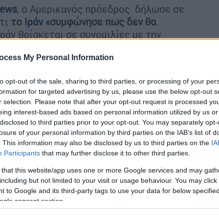
news
, ο Αμερικανός πρόεδρος δήλωσε σε
ότι
το
Ιράν
«συμφώνησε πως δεν θα
 Ιράν βρίσκεται σε συνομιλίες με την
ή», πρόσθεσε.
ocess My Personal Information
to opt-out of the sale, sharing to third parties, or processing of your per
formation for targeted advertising by us, please use the below opt-out s
r selection. Please note that after your opt-out request is processed y
ι «βιώσιμες προτάσεις» για τον
eing interest-based ads based on personal information utilized by us or
disclosed to third parties prior to your opt-out. You may separately opt-
losure of your personal information by third parties on the IAB’s list of
. This information may also be disclosed by us to third parties on the
IA
Participants
that may further disclose it to other third parties.
ία στη θέση τους; Κάνουμε ό,τι
 that this website/app uses one or more Google services and may gath
including but not limited to your visit or usage behaviour. You may click 
 to Google and its third-party tags to use your data for below specifi
ogle consent section.
αλμένους του, Στιβ Γουίτκοφ και Τζάρεντ