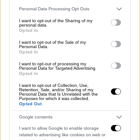
διπλωματία
υψηλού επιπέδου.
Please note that this website/app uses one or more Google
Personal Data Processing Opt Outs
services and may gather and store information including but
ΔΙΑΒΑΣΤΕ ΕΠΙΣΗΣ
not limited to your visit or usage behaviour. You may click to
I want to opt-out of the Sharing of my
personal data.
grant or deny consent to Google and its third-party tags to
Opted In
Κόσμος
|
24.03.2026 14:37
use your data for below specified purposes in below Google
consent section.
Χιλιάδες τα νέα θύματα στη Μέση
I want to opt-out of the Sale of my
Personal Data.
Ανατολή - Ο τραγικός απολογισμός
Opted In
I want to opt-out of processing my
Κόσμος
|
24.03.2026 19:59
Personal Data for Targeted Advertising.
Opted In
WSJ: Οι ΗΠΑ έτοιμες να στείλουν
άλλους 3.000 στρατιώτες στη Μέση
I want to opt-out of Collection, Use,
Retention, Sale, and/or Sharing of my
Ανατολή
Personal Data that Is Unrelated with the
Purposes for which it was collected.
Opted Out
Google consents
Η
διαδρομή πτήσης μέσω αμφισβητούμενου
I want to allow Google to enable storage
ή ελεγχόμενου εναέριου χώρου
απαιτεί
related to advertising like cookies on web or
σημαντικό συντονισμό, ειδικά υπό το φως