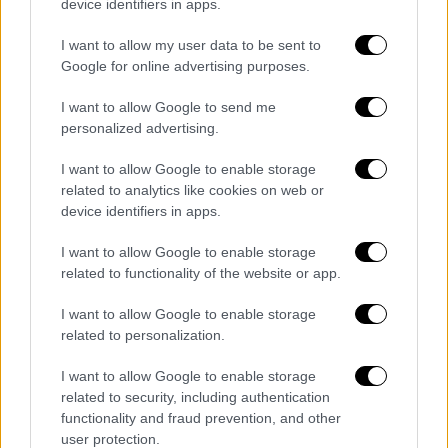
device identifiers in apps.
της
επιχείρησης «True Promise-4»
και των
I want to allow my user data to be sent to
συνεχιζόμενων αεροπορικών επιδρομών που
Google for online advertising purposes.
αναφέρθηκαν στην περιοχή. Το γεγονός ότι
ένας τόσο υψηλόβαθμος Ιρανός
I want to allow Google to send me
αξιωματούχος
μπόρεσε να ταξιδέψει με
personalized advertising.
ασφάλεια
δείχνει ότι τα
μεσολαβητικά έθνη
I want to allow Google to enable storage
όπως το Πακιστάν, η Τουρκία και η Αίγυπτος
related to analytics like cookies on web or
διευκολύνουν με επιτυχία ένα
«διπλωματικό
device identifiers in apps.
παράθυρο»
.
I want to allow Google to enable storage
related to functionality of the website or app.
I want to allow Google to enable storage
Τα σχολιά σας δημοσιεύονται άμεσα με δική σας ευθύνη. Το
ΕΘΝΟΣ θα παρεμβαίνει και τα προσβλητικά σχόλια θα
related to personalization.
διαγράφονται
I want to allow Google to enable storage
related to security, including authentication
functionality and fraud prevention, and other
user protection.