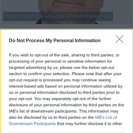
Μοχάμεντ Μπαγκέρ Γκαλιμπάφ (AP Photo/Eraldo Peres)
Προσθέστε το ΕΘΝΟΣ στη Google
Do Not Process My Personal Information
O πρόεδρος του
ιρανικού
κοινοβουλίου,
If you wish to opt-out of the sale, sharing to third parties, or
Μοχάμεντ Μπαγκέρ Γκαλιμπάφ,
πέταξε από
processing of your personal or sensitive information for
την Τεχεράνη στο Ισλαμαμπάντ
με την
targeted advertising by us, please use the below opt-out
section to confirm your selection. Please note that after your
έγκριση τόσο των αμερικανικών όσο και των
opt-out request is processed you may continue seeing
ισραηλινών αρχών
, σύμφωνα με πακιστανικά
interest-based ads based on personal information utilized by
μέσα ενημέρωσης.
us or personal information disclosed to third parties prior to
your opt-out. You may separately opt-out of the further
Όπως αναφέρει ο
πακιστανικός
Τύπος και τα
disclosure of your personal information by third parties on the
social media της χώρας, αυτός ο
IAB’s list of downstream participants. This information may
also be disclosed by us to third parties on the
IAB’s List of
ασυνήθιστος συντονισμός
πιθανόν να
Downstream Participants
that may further disclose it to other
σηματοδοτεί μια
στροφή προς μυστική
third parties.