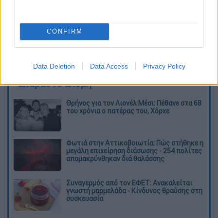
CONFIRM
καταχώρηση
Data Deletion
Data Access
Privacy Policy
Διαβάστε ακόμη
Θρήνος για τον Λιονέλ Μέσι: Πέθανε στα 68
του χρόνια ο πατέρας του, Χόρχε
Φωτιά στην Αττικοβοιωτία: Πώς στήθηκε η
μεγάλη επιχείρηση διάσωσης - 254 πολίτες
απομακρύνθηκαν διά θαλάσσης
Συναγερμός από τον ΕΦΕΤ: Ανακαλείται
γνωστή μαρμελάδα - Κίνδυνος θραύσης στη
συσκευασία