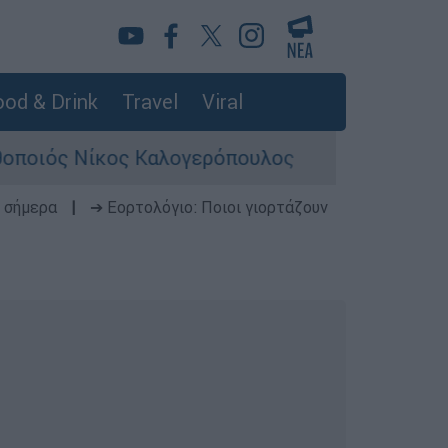
od & Drink
Travel
Viral
ς Νίκος Καλογερόπουλος
Σκιάθος: Φρικια
 σήμερα
|
➔ Εορτολόγιο: Ποιοι γιορτάζουν