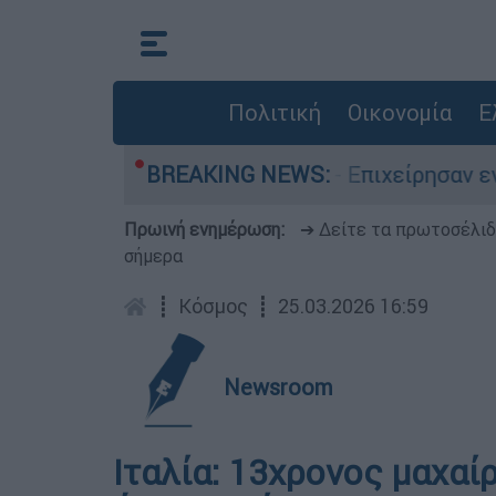
Πολιτική
Οικονομία
Ε
άς στο Μουζάκι Ηλείας - Επιχείρησαν εννέα εν
BREAKING NEWS:
Πρωινή ενημέρωση:
➔ Δείτε τα πρωτοσέλι
σήμερα
┋
Κόσμος
┋
25.03.2026 16:59
Newsroom
Ιταλία: 13χρονος μαχαί