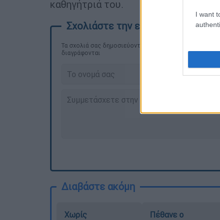
καθηγήτριά του.
I want t
authenti
Τα σχολιά σας δημοσιεύονται άμεσα με δική σας ευθύνη
διαγράφονται
Διαβάστε ακόμη
Χωρίς
Πέθανε ο