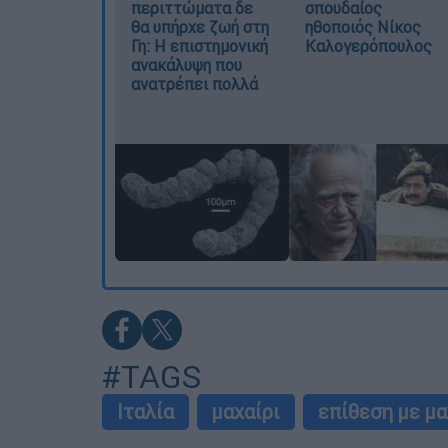
περιττώματα δε
σπουδαίος
θα υπήρχε ζωή στη
ηθοποιός Νίκος
Γη: Η επιστημονική
Καλογερόπουλος
ανακάλυψη που
ανατρέπει πολλά
#TAGS
Ιταλία
μαχαίρι
επίθεση με μα