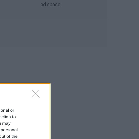
sonal or
ection to
ou may
 personal
out of the