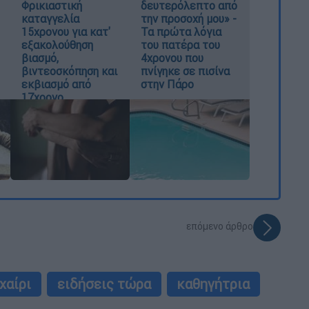
Φρικιαστική
δευτερόλεπτο από
καταγγελία
την προσοχή μου» -
15χρονου για κατ'
Τα πρώτα λόγια
εξακολούθηση
του πατέρα του
βιασμό,
4χρονου που
βιντεοσκόπηση και
πνίγηκε σε πισίνα
εκβιασμό από
στην Πάρο
17χρονο
επόμενο άρθρο
χαίρι
ειδήσεις τώρα
καθηγήτρια