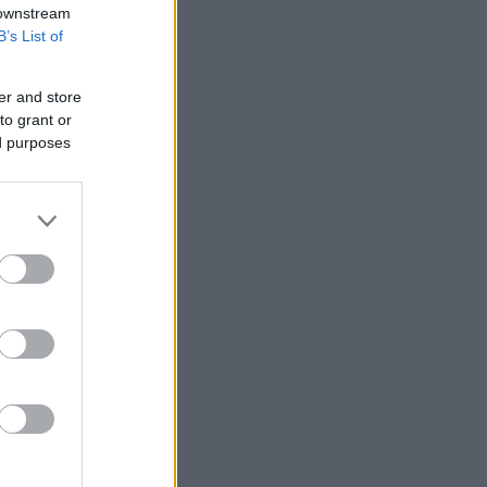
 downstream
B’s List of
er and store
to grant or
ed purposes