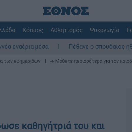
λλάδα
Κόσμος
Αθλητισμός
Ψυχαγωγία
Fo
αέρια μέσα
Πέθανε ο σπουδαίος ηθοποιό
δα των εφημερίδων
|
➔ Μάθετε περισσότερα για τον καιρό
ρωσε καθηγήτριά του και