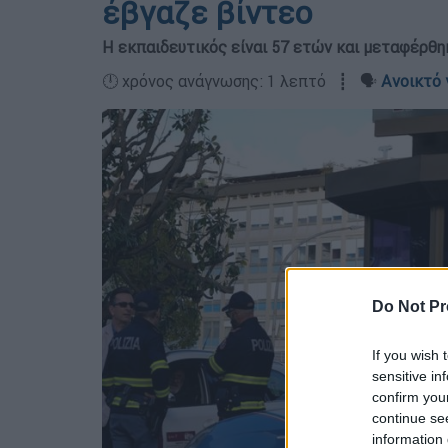
έβγαζε βίντεο
Η εκπαιδευτικός είναι 57 ετών και μεταφέρθ
🕛 χρόνος ανάγνωσης: 1 λεπτό ┋ 🗣️
Ανοικτό 
Do Not Pr
If you wish 
sensitive in
confirm you
continue se
information 