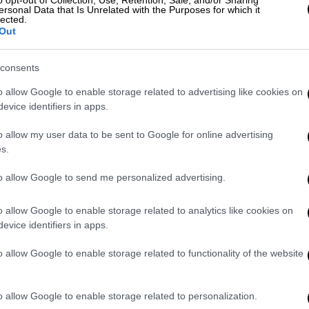
o opt-out of Collection, Use, Retention, Sale, and/or Sharing
ersonal Data that Is Unrelated with the Purposes for which it
lected.
ς Τραμπ για εκεχειρία - Θέτει δικούς
Out
consents
o allow Google to enable storage related to advertising like cookies on
evice identifiers in apps.
ες μάρτυρες,
βιντεοσκόπησε την επίθεση
 με γραμμένο «vendetta» (εκδίκηση) και
o allow my user data to be sent to Google for online advertising
s.
ένας καθηγητής και δυο διοικητικοί
to allow Google to send me personalized advertising.
στην τσέπη του και ένα
αεροβόλο πιστόλι
.
o allow Google to enable storage related to analytics like cookies on
ποιήθηκε, όπως προβλέπεται σε, αυτές τις
evice identifiers in apps.
 ομάδα ψυχολόγων και στη συνέχεια οι
ιδιά από το σχολείο πριν την κανονική ώρα
o allow Google to enable storage related to functionality of the website
 ποιο λόγο ο 13χρονος επιτέθηκε
στην
o allow Google to enable storage related to personalization.