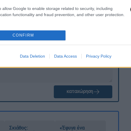
o allow Google to enable storage related to security, including
cation functionality and fraud prevention, and other user protection.
. Το ΕΘΝΟΣ θα παρεμβαίνει και τα προσβλητικά σχόλια θα
CONFIRM
Data Deletion
Data Access
Privacy Policy
καταχώρηση
Σκιάθος:
«Έφυγε ένα