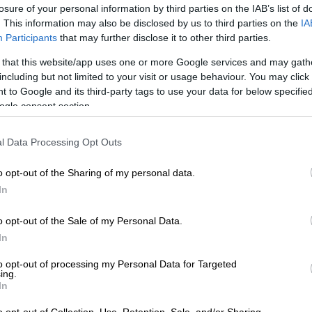
losure of your personal information by third parties on the IAB’s list of
. This information may also be disclosed by us to third parties on the
IA
Participants
that may further disclose it to other third parties.
 that this website/app uses one or more Google services and may gath
including but not limited to your visit or usage behaviour. You may click 
 to Google and its third-party tags to use your data for below specifi
ogle consent section.
l Data Processing Opt Outs
 το ΕΘΝΟΣ στη Google
o opt-out of the Sharing of my personal data.
 καθηγήτρια
του μπροστά στην είσοδο
In
ας
Ιταλίας
.
o opt-out of the Sale of my Personal Data.
μεταφέρθηκε αμέσως στο νοσοκομείο.
In
ίες, η ζωή της δεν κινδυνεύει.
to opt-out of processing my Personal Data for Targeted
ing.
In