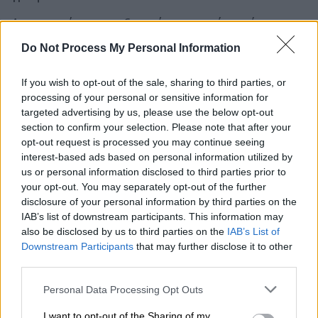
Αν τα πράγματα εξαρτώνταν από εκείνον, το
Ισραήλ «θα παρέμενε στον Λίβανο, όπως το
Do Not Process My Personal Information
έπραξε στη Γάζα, μέχρι να θεωρήσει ότι η
δουλεία έχει ολοκληρωθεί», σχολιάζει ο
If you wish to opt-out of the sale, sharing to third parties, or
Γιουστ Χίλτερμαν του International Crisis
processing of your personal or sensitive information for
targeted advertising by us, please use the below opt-out
Group (ICG).
section to confirm your selection. Please note that after your
opt-out request is processed you may continue seeing
Όμως «στην πραγματικότητα όλα εξαρτώνται
interest-based ads based on personal information utilized by
από το τι θα κάνει ο Τραμπ όταν αποφασίσει
us or personal information disclosed to third parties prior to
να βάλει τέλος στην εμπλοκή των ΗΠΑ στον
your opt-out. You may separately opt-out of the further
πόλεμο», προσθέτει ο ίδιος. «Θα πει στο
disclosure of your personal information by third parties on the
Ισραήλ να κάνει το ίδιο ή όχι; Και αυτό θα
IAB’s list of downstream participants. This information may
also be disclosed by us to third parties on the
IAB’s List of
αφορά τόσο το Ιράν όσο και τον Λίβανο ή
Downstream Participants
that may further disclose it to other
μόνο το
Ιράν
;», διερωτάται.
third parties.
Σύμφωνα με δημοσκόπηση που διενεργήθηκε
Please note that this website/app uses one or more Google
Personal Data Processing Opt Outs
services and may gather and store information including but
για λογαριασμό του INSS
έπειτα από δύο
not limited to your visit or usage behaviour. You may click to
I want to opt-out of the Sharing of my