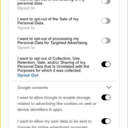
εβδομάδες πολέμου εναντίον του Ιράν, η
personal data.
grant or deny consent to Google and its third-party tags to
Opted In
πλειοψηφία των
Ισραηλινών
(48%) εκτίμησε
use your data for below specified purposes in below Google
ότι η στρατιωτική εκστρατεία εναντίον του
consent section.
I want to opt-out of the Sale of my
Personal Data.
Λιβάνου θα διασφαλίσει «πολλά χρόνια
Opted In
ηρεμίας από άποψη ασφάλειας» μόνο σε
«μικρό ή πολύ μικρό βαθμό».
I want to opt-out of processing my
Personal Data for Targeted Advertising.
Opted In
«Ορθολογικός υπολογισμός»
I want to opt-out of Collection, Use,
Retention, Sale, and/or Sharing of my
Το Ισραήλ επιμένει ότι το σιιτικό κίνημα θα
Personal Data that Is Unrelated with the
έπρεπε να έχει αποσυρθεί από τον νότιο
Purposes for which it was collected.
Opted Out
Λίβανο με βάση τους όρους της συμφωνίας
εκεχειρίας που τέθηκε σε ισχύ στα τέλη
Google consents
Νοεμβρίου 2024. Παράλληλα κατηγορεί την
I want to allow Google to enable storage
κυβέρνηση του Λιβάνου ότι απέτυχε να
related to advertising like cookies on web or
τηρήσει τη δέσμευσή της να αφοπλίσει τη
device identifiers in apps.
Χεζμπολάχ
και δηλώνει συνεχώς ότι θα
I want to allow my user data to be sent to
αναλάβει το ίδιο το έργο αυτό.
Google for online advertising purposes.