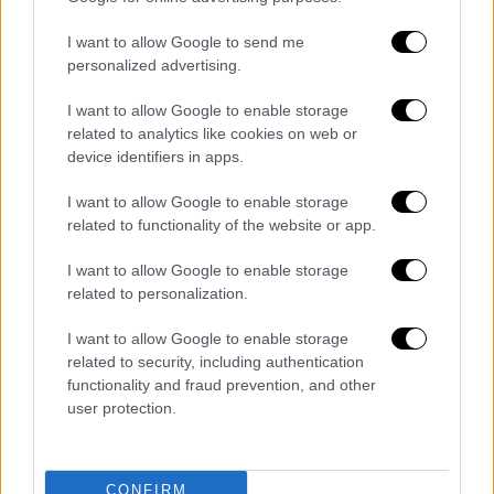
Από τις 2 Μαρτίου περισσότεροι από 1.000
I want to allow Google to send me
άνθρωποι έχουν σκοτωθεί στον Λίβανο,
personalized advertising.
σύμφωνα με τις λιβανικές αρχές, ενώ
εκατοντάδες χιλιάδες άλλοι έχουν
I want to allow Google to enable storage
related to analytics like cookies on web or
αναγκαστεί να εγκαταλείψουν τις εστίες
device identifiers in apps.
τους στο νότιο τμήμα της χώρας υπό την
πίεση των εντολών εκκένωσης που εκδίδει
I want to allow Google to enable storage
ο
ισραηλινός στρατός
και των
related to functionality of the website or app.
βομβαρδισμών.
I want to allow Google to enable storage
related to personalization.
Η Μιζραχί εκτιμά ότι ο αφοπλισμός της
Χεζμπολάχ δεν μπορεί να επιτευχθεί
I want to allow Google to enable storage
«αποκλειστικά με στρατιωτικά μέσα».
related to security, including authentication
functionality and fraud prevention, and other
«Τελικά θα χρειαστεί μια συμφωνία»,
user protection.
σημειώνει. Αλλά σύμφωνα με τον Χίλτερμαν,
ο Νετανιάχου ενδέχεται να μπει στον
πειρασμό να παρατείνει την τρέχουσα
CONFIRM