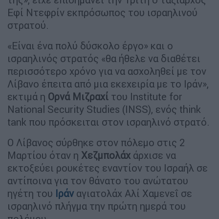
Εφί Ντεφρίν εκπρόσωπος του ισραηλινού
στρατού.
«Είναι ένα πολύ δύσκολο έργο» και ο
ισραηλινός στρατός «θα ήθελε να διαθέτει
περισσότερο χρόνο για να ασχοληθεί με τον
Λίβανο έπειτα από μια εκεχειρία με το Ιράν»,
εκτιμά η
Ορνά Μιζραχί
του Institute for
National Security Studies (INSS), ενός think
tank που πρόσκειται στον ισραηλινό στρατό.
Ο Λίβανος σύρθηκε στον πόλεμο στις 2
Μαρτίου όταν η
Χεζμπολάχ
άρχισε να
εκτοξεύει ρουκέτες εναντίον του Ισραήλ σε
αντίποινα για τον θάνατο του ανώτατου
ηγέτη του
Ιράν
αγιατολάχ Αλί Χαμενεΐ σε
ισραηλινό πλήγμα την πρώτη ημερά του
πολέμου.