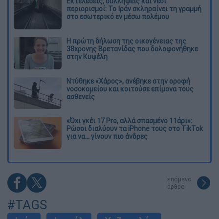
Εκτελέσεις, συλλήψεις και νέοι
περιορισμοί: Το Ιράν σκληραίνει τη γραμμή
στο εσωτερικό εν μέσω πολέμου
Η πρώτη δήλωση της οικογένειας της
38χρονης Βρετανίδας που δολοφονήθηκε
στην Κυψέλη
Ντύθηκε «Χάρος», ανέβηκε στην οροφή
νοσοκομείου και κοιτούσε επίμονα τους
ασθενείς
«Όχι γκέι 17 Pro, αλλά σπασμένο 11άρι»:
Ρώσοι διαλύουν τα iPhone τους στο TikTok
για να... γίνουν πιο άνδρες
επόμενο
άρθρο
#TAGS