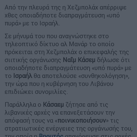
Από την πλευρά της η Χεζμπολάχ απέρριψε
χθες οποιαδήποτε διαπραγμάτευση «υπό
πυρά» με το Ισραήλ.
Σε μήνυμά του που αναγνώστηκε στο
τηλεοπτικό δίκτυο αλ Μανάρ το οποίο
πρόκειται στη Χεζμπολάχ ο επικεφαλής της
σιιτικής οργάνωσης
Ναΐμ Κάσεμ
δήλωσε ότι
οποιαδήποτε διαπραγμάτευση «υπό πυρά» με
το
Ισραήλ
θα αποτελούσε «συνθηκολόγηση»,
την ώρα που η κυβέρνηση του Λιβάνου
επιδιώκει συνομιλίες.
Παράλληλα ο
Κάσαεμ
ζήτησε από τις
λιβανικές αρχές να επανεξετάσουν την
απόφασή τους να «
ποινικοποιήσουν
» τις
στρατιωτικές ενέργειες της οργάνωσής του,
την οποία η
Βηρυτός
απαγόρευσε στις αρχές