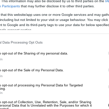
. This information may also be disclosed by us to third parties on the
IA
αι η
πλήρης παύση της «επιθετικότητας και
Participants
that may further disclose it to other third parties.
ηση της ιρανικής κυριαρχίας επί της
 that this website/app uses one or more Google services and may gath
τενού του Ορμούζ.
including but not limited to your visit or usage behaviour. You may click 
 to Google and its third-party tags to use your data for below specifi
ν πηγή που επικαλέστηκε το Tasnim την
ogle consent section.
επίσης ότι, κατά την άποψη του Ιράν, η
ύσεις αποτελεί ένα «τρίτο σχέδιο
l Data Processing Opt Outs
η
Ουάσιγκτον χρησιμοποιεί το πρόσχημα
ήσει χαμηλές τις παγκόσμιες τιμές του
o opt-out of the Sharing of my personal data.
στε να
προετοιμαστεί για νέα δράση στο
In
ιλαμβάνει
χερσαία εισβολή
.
o opt-out of the Sale of my Personal Data.
τυο CNN
, δεν ήταν σαφές εάν κάποιος από
In
ν έχει εξουσιοδότηση να μιλήσει εκ
to opt-out of processing my Personal Data for Targeted
ποία έχει πληγεί σοβαρά από κύματα
ing.
In
o opt-out of Collection, Use, Retention, Sale, and/or Sharing
ersonal Data that Is Unrelated with the Purposes for which it
lected.