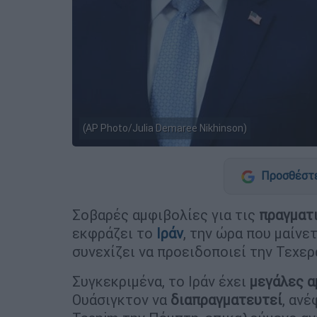
(AP Photo/Julia Demaree Nikhinson)
Προσθέστε
Σοβαρές αμφιβολίες για τις
πραγματ
εκφράζει το
Ιράν
, την ώρα που μαίν
συνεχίζει να προειδοποιεί την Τεχερ
Συγκεκριμένα, το Ιράν έχει
μεγάλες α
Ουάσιγκτον να
διαπραγματευτεί
, αν