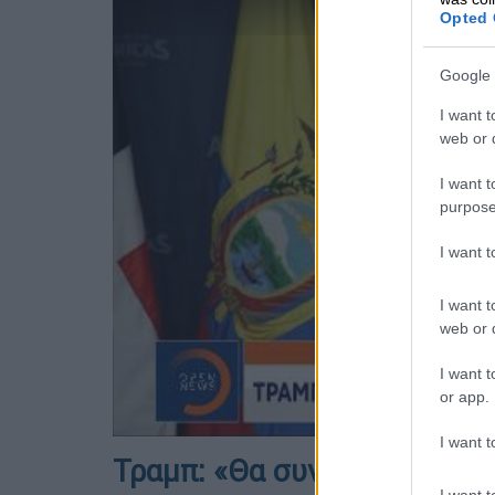
Opted 
Google 
I want t
web or d
I want t
purpose
I want 
I want t
web or d
I want t
or app.
I want t
Τραμπ: «Θα συνεχίσουμε να
I want t