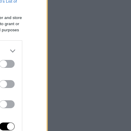
B’s List of
er and store
to grant or
ed purposes