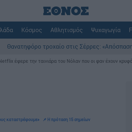
λάδα
Κόσμος
Αθλητισμός
Ψυχαγωγία
F
φόρο τροχαίο στις Σέρρες: «Απόσπαση προσοχής
Netflix έφερε την ταινιάρα του Νόλαν που οι φαν έχουν κρυφό
τους καταστρέφουμε»
📌 Η πρόταση 15 σημείων