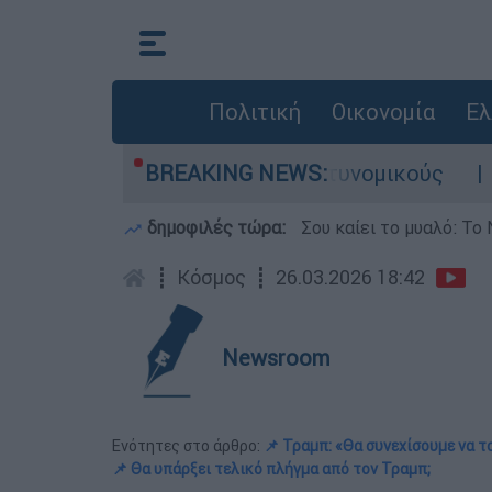
Πολιτική
Οικονομία
Ελ
 Τι αποκάλυψε στους αστυνομικούς
BREAKING NEWS:
Θανατη
δημοφιλές τώρα:
Σου καίει το μυαλό: Το 
┋
Κόσμος
┋
26.03.2026 18:42
Newsroom
Ενότητες στο άρθρο:
📌 Τραμπ: «Θα συνεχίσουμε να 
📌 Θα υπάρξει τελικό πλήγμα από τον Τραμπ;