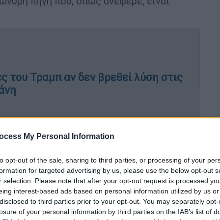
ώνυμη πηγή που, όπως ανέφερε, είναι
ές του Τραμπ αν δεν βρεθεί λύση στις
άνη
έδωσε χθες το βράδυ επίσημα την
ocess My Personal Information
είων από τις Ηνωμένες Πολιτείες και ότι
to opt-out of the sale, sharing to third parties, or processing of your per
formation for targeted advertising by us, please use the below opt-out s
r selection. Please note that after your opt-out request is processed y
V ανέφερε ότι ένας Ιρανός αξιωματούχος
eing interest-based ads based on personal information utilized by us or
μό του πολέμου
ως απάντηση στην πρόταση
disclosed to third parties prior to your opt-out. You may separately opt-
ς οποίας παραμένει ασαφές.
losure of your personal information by third parties on the IAB’s list of