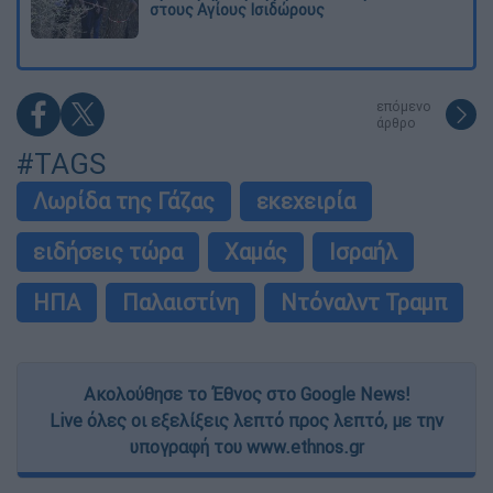
στους Αγίους Ισιδώρους
επόμενο
άρθρο
#TAGS
Λωρίδα της Γάζας
εκεχειρία
ειδήσεις τώρα
Χαμάς
Ισραήλ
ΗΠΑ
Παλαιστίνη
Ντόναλντ Τραμπ
Ακολούθησε το Έθνος στο Google News!
Live όλες οι εξελίξεις λεπτό προς λεπτό, με την
υπογραφή του www.ethnos.gr