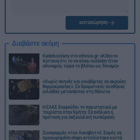
καταχώρηση
Διαβάστε ακόμη
Kadebostany στο ethnos.gr: «Κάποτε
πίστευα ότι το να είσαι outsider ήταν
αδυναμία, τώρα το βλέπω ως δύναμη»
«Χωρίς σκηνές και κουβέρτες σε ακραίες
θερμοκρασίες»: Σε δραματικές συνθήκες
χιλιάδες μετανάστες στη Θέουτα
Η ΕΛΑΣ διαψεύδει το περιστατικό με
τουρίστα στην Κρήτη: Σε ενήλικη η
πρόταση για σεξουαλική συνεύρεση
Συναγερμός στον Λυκαβηττό: Σορός σε
προχωρημένη σήψη εντοπίστηκε κοντά