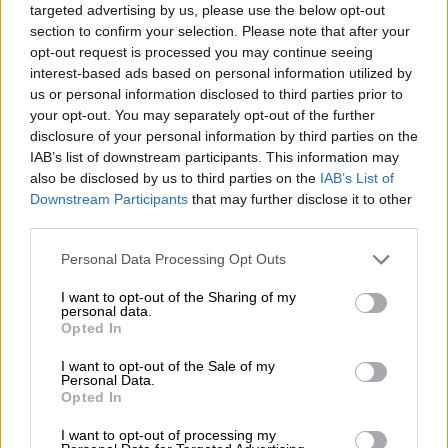
targeted advertising by us, please use the below opt-out
section to confirm your selection. Please note that after your
opt-out request is processed you may continue seeing
interest-based ads based on personal information utilized by
us or personal information disclosed to third parties prior to
your opt-out. You may separately opt-out of the further
Χαμάς (ΑP)
disclosure of your personal information by third parties on the
IAB’s list of downstream participants. This information may
Η συγκεκριμένη πρόταση δομείται πάνω σε
also be disclosed by us to third parties on the
IAB’s List of
δύο βασικούς πυλώνες:
ένα κείμενο
12
Downstream Participants
that may further disclose it to other
third parties.
σημείων
με την ονομασία «Βήματα για την
ολοκλήρωση της εφαρμογής του
Please note that this website/app uses one or more Google
Personal Data Processing Opt Outs
Ολοκληρωμένου Ειρηνευτικού Σχεδίου του
services and may gather and store information including but
not limited to your visit or usage behaviour. You may click to
I want to opt-out of the Sharing of my
Τραμπ για τη Γάζα
» και
ένα πλάνο πέντε
personal data.
grant or deny consent to Google and its third-party tags to
σταδίων
, κατά το οποίο η Χαμάς θα
Opted In
use your data for below specified purposes in below Google
ολοκληρώσει την παράδοση του οπλισμού
consent section.
I want to opt-out of the Sale of my
της εντός οκτώ μηνών.
Personal Data.
Opted In
Στο έγγραφο διευκρινίζεται ότι
το σύνολο
I want to opt-out of processing my