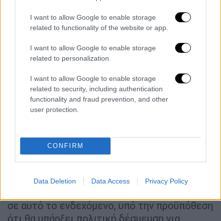
που θα συσταθεί από τον Νικολάι
Μλαντένοφ, τον επικεφαλής απεσταλμένο
I want to allow Google to enable storage
related to functionality of the website or app.
του Συμβουλίου Ειρήνης. Επιπλέον, η
ανοικοδόμηση θα επιτρέπεται αποκλειστικά
I want to allow Google to enable storage
σε ζώνες που θα έχουν χαρακτηριστεί ως
related to personalization.
αποστρατιωτικοποιημένες.
I want to allow Google to enable storage
Μετά την εκεχειρία του Οκτωβρίου,
το
related to security, including authentication
functionality and fraud prevention, and other
Ισραήλ διατηρεί τον έλεγχο
σε περισσότερο
user protection.
από το μισό έδαφος της Γάζας, ενώ η Χαμάς
ελέγχει το υπόλοιπο τμήμα,
όπου διαβιούν
δύο εκατομμύρια άνθρωποι
, πολλοί εκ των
CONFIRM
οποίων έμειναν άστεγοι λόγω των διετών
ισραηλινών βομβαρδισμών. Αν και η Χαμάς
έχει απορρίψει δημόσια τον αφοπλισμό
,
Data Deletion
Data Access
Privacy Policy
στελέχη της εμφανίζονται ιδιωτικά ανοιχτά
σε αυτό το ενδεχόμενο, υπό την προϋπόθεση
ότι θα υπάρξει πολιτική δέσμευση για