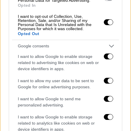
των ένοπλων ομάδων στη Γάζα
,
Personal Data for Targeted Advertising.
Opted In
συμπεριλαμβανομένων οργανώσεων όπως ο
Ισλαμικός Τζιχάντ, θα ενταχθούν σε
μια
I want to opt-out of Collection, Use,
Retention, Sale, and/or Sharing of my
διαδικασία αφοπλισμού
. Την επίβλεψη θα
Personal Data that Is Unrelated with the
Purposes for which it was collected.
έχει μια ομάδα Παλαιστίνιων τεχνοκρατών, η
Opted Out
οποία αποκαλείται Εθνική Επιτροπή για τη
Διοίκηση της Γάζας (NCAG).
Google consents
I want to allow Google to enable storage
«Η Γάζα θα κυβερνάται με βάση την αρχή
"μία
related to advertising like cookies on web or
εξουσία, ένα νομικό σύστημα, ένας
device identifiers in apps.
στρατός"
, όπου μόνο πρόσωπα
εξουσιοδοτημένα από την (NCAG) μπορεί να
I want to allow my user data to be sent to
Google for online advertising purposes.
κατέχουν όπλα και όλες οι
ένοπλες φατρίες
θα σταματήσουν τις στρατιωτικές
I want to allow Google to send me
δραστηριότητες
», αναφέρεται
personalized advertising.
χαρακτηριστικά. Η όλη διαδικασία πρόκειται
I want to allow Google to enable storage
να «
επαληθευτεί από την Επιτροπή
related to analytics like cookies on web or
Επαλήθευσης Συλλογής Όπλων
», ένα όργανο
device identifiers in apps.