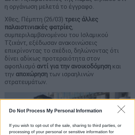
η οργάνωση μελετά το έγγραφο.
Χθες, Πέμπτη (26/03)
τρεις άλλες
παλαιστινιακές φατρίες
,
συμπεριλαμβανομένου του Ισλαμικού
Τζιχάντ, εξέδωσαν ανακοινώσεις
επικρίνοντας το σχέδιο, δηλώνοντας ότι
δίνει αδίκως προτεραιότητα στον
αφοπλισμό
αντί για την ανοικοδόμηση
και
την
αποχώρηση
των ισραηλινών
στρατευμάτων.
Do Not Process My Personal Information
If you wish to opt-out of the sale, sharing to third parties, or
processing of your personal or sensitive information for