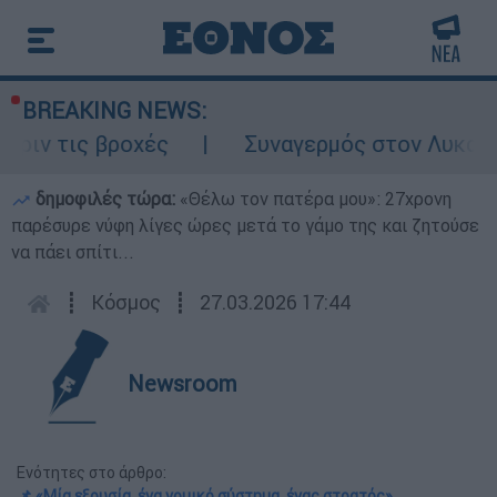
BREAKING NEWS:
ς βροχές
Συναγερμός στον Λυκαβηττό: Σο
δημοφιλές τώρα:
«Θέλω τον πατέρα μου»: 27χρονη
παρέσυρε νύφη λίγες ώρες μετά το γάμο της και ζητούσε
να πάει σπίτι...
┋
Κόσμος
┋
27.03.2026 17:44
Newsroom
Ενότητες στο άρθρο:
📌 «Mία εξουσία, ένα νομικό σύστημα, ένας στρατός»