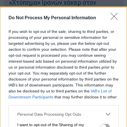
«Χτύπημα» Ιρανών χάκερ στον
διευθυντή του FBI - Παραβίασαν τα
προσωπικά email του
Do Not Process My Personal Information
If you wish to opt-out of the sale, sharing to third parties, or
processing of your personal or sensitive information for
targeted advertising by us, please use the below opt-out
Μάρτυρες υποστηρίζουν ότι οι
ισραηλινές
section to confirm your selection. Please note that after your
δυνάμεις
μετέφεραν πατέρα και γιο σε
opt-out request is processed you may continue seeing
στρατιωτικό σημείο ελέγχου, όπου τους
interest-based ads based on personal information utilized by
εξανάγκασαν σε γύμνωση και τους υπέβαλαν
us or personal information disclosed to third parties prior to
σε ανάκριση.
your opt-out. You may separately opt-out of the further
disclosure of your personal information by third parties on the
Κατά τη διάρκεια της διαδικασίας,
οι
IAB’s list of downstream participants. This information may
also be disclosed by us to third parties on the
IAB’s List of
στρατιώτες φέρεται να έσβησαν τσιγάρα
Downstream Participants
that may further disclose it to other
στο πόδι του βρέφους
και να του
third parties.
προκάλεσαν τραύματα με αιχμηρά
Please note that this website/app uses one or more Google
Personal Data Processing Opt Outs
αντικείμενα,
ενώ φέρεται να κάρφωσαν το
services and may gather and store information including but
πόδι του παιδιού μπροστά στα μάτια του
not limited to your visit or usage behaviour. You may click to
I want to opt-out of the Sharing of my