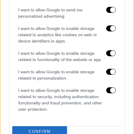
του
στο κέντρο της Γάζας πριν από μία
εβδομάδα και επέστρεψε μόνος του στην
I want to allow Google to send me
οικογένειά του, 10 ώρες αργότερα. Ο
personalized advertising.
πατέρας παραμένει υπό ισραηλινή κράτηση.
I want to allow Google to enable storage
related to analytics like cookies on web or
Ο
ισραηλινός στρατός
ισχυρίζεται ότι οι
device identifiers in apps.
καταγγελίες είναι «εντελώς αβάσιμες» και
ότι ο πατέρας του Τζαουάντ, ο οποίος
I want to allow Google to enable storage
related to functionality of the website or app.
παραμένει αγνοούμενος, ήταν μέλος της
Χαμάς και τον χρησιμοποίησε ως ανθρώπινη
I want to allow Google to enable storage
ασπίδα.
related to personalization.
Τι λέει η ιατρική γνωμάτευση
I want to allow Google to enable storage
related to security, including authentication
Ιατρική γνωμάτευση
επιβεβαιώνει ότι το
functionality and fraud prevention, and other
παιδί φέρει
εγκαύματα από τσιγάρο και
user protection.
τραύματα από καρφί στο πόδι
. Η οικογένεια
απευθύνει έκκληση σε
διεθνείς οργανισμούς
CONFIRM
για την απελευθέρωση του πατέρα και τη