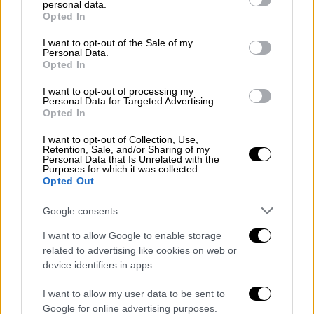
personal data.
πατέρα του
. Φωτογραφικό υλικό που
grant or deny consent to Google and its third-party tags to
Opted In
δημοσιοποίησε ο δημοσιογράφος
use your data for below specified purposes in below Google
consent section.
αποτυπώνει τα τραύματα που υπέστη το
I want to opt-out of the Sale of my
Personal Data.
παιδί από την καταγγελλόμενη κακοποίηση.
Opted In
Όπως αναφέρουν οι πληροφορίες,
το
I want to opt-out of processing my
Personal Data for Targeted Advertising.
ανήλικο αγοράκι αφέθηκε ελεύθερο περίπου
Opted In
δέκα ώρες αργότερα
και παραδόθηκε στην
I want to opt-out of Collection, Use,
οικογένειά του στο
Αλ-Μαγκάζι
μέσω της
Retention, Sale, and/or Sharing of my
Personal Data that Is Unrelated with the
Διεθνούς Επιτροπής του Ερυθρού Σταυρού.
Purposes for which it was collected.
Opted Out
Ο πατέρας παραμένει υπό ισραηλινή
Google consents
κράτηση
I want to allow Google to enable storage
Όπως μεταδίδει το
news.sky.com
, το μικρό
related to advertising like cookies on web or
παιδάκι
επέστρεψε στη μητέρα του με
device identifiers in apps.
εγκαύματα και στα δύο πόδια
. Ο Τζαουάντ
I want to allow my user data to be sent to
Αμπού Νασάρ συνελήφθη
μαζί με τον πατέρα
Google for online advertising purposes.