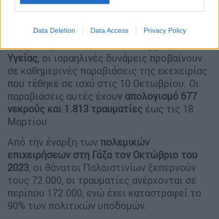
διασφάλιση της απαραίτητης ιατρικής
φροντίδας για το βρέφος.
Data Deletion
Data Access
Privacy Policy
Σύμφωνα με στοιχεία του
Υπουργείου
Υγείας
, οι ισραηλινές δυνάμεις προβαίνουν
σε καθημερινές παραβιάσεις της εκεχειρίας
που τέθηκε σε ισχύ στις 10 Οκτωβρίου. Οι
παραβιάσεις αυτές έχου
ν απολογισμό 677
νεκρούς και 1.813 τραυματίες
έως τις 18
Μαρτίου.
Από την έναρξη των
πολεμικών
επιχειρήσεων στη Γάζα τον Οκτώβριο του
2023
, οι θάνατοι Παλαιστινίων ξεπερνούν
τους 72.000, οι τραυματίες ανέρχονται σε
περίπου 172.000, ενώ έχει καταστραφεί το
90% των πολιτικών υποδομών.