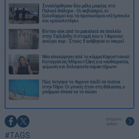
Συνελήφθησαν δύο μέλη μαφίας στο
Παλαιό Φάληρο - Οι εκβιασμοί, οι
ξυλοδαρμοί και τα προσωνύμια «πίτμπουλ»
και «μπουλντόγκ»
Βίντεο-σοκ από το μακελειό σε σχολείο
στην Ταϊλάνδη: Η στιγμή που ο 14χρονος
ανοίγει πυρ - Στους 9 ανέβηκαν οι νεκροί
Νέα αποχώρηση από το κόμμα Καρυστιανού:
Καταγγελίες Μπρουτζάκη για «αυθαιρεσία,
φίμωση και δολοφονία χαρακτήρων»
Πώς πνίγηκε το 4χρονο παιδί σε πισίνα
στην Πάρο: Οι γονείς ήταν στη θάλασσα, ο
μπάρμαν έπεσε να το σώσει
επόμενο
άρθρο
#TAGS