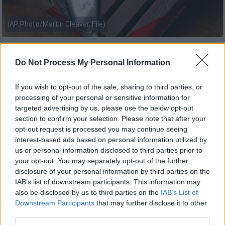
(AP Photo/Martin Cleaver, File)
Προσθέστε το ΕΘΝΟΣ στη Google
Do Not Process My Personal Information
Δώδεκα τόνοι σοκολάτας
KitKat
If you wish to opt-out of the sale, sharing to third parties, or
εξαφανίστηκαν στην
Ευρώπη
την περασμένη
processing of your personal or sensitive information for
targeted advertising by us, please use the below opt-out
εβδομάδα, αφού άγνωστοι έκλεψαν το
section to confirm your selection. Please note that after your
φορτηγό που μετέφερε τα προϊόντα,
opt-out request is processed you may continue seeing
ανακοίνωσε σήμερα ο ελβετικός κολοσσός
interest-based ads based on personal information utilized by
τροφίμων
Nestle
.
us or personal information disclosed to third parties prior to
your opt-out. You may separately opt-out of the further
Η KitKat, που παράγεται από τη Nestle,
disclosure of your personal information by third parties on the
IAB’s list of downstream participants. This information may
σημείωσε ότι το
φορτηγό που μετέφερε
also be disclosed by us to third parties on the
IAB’s List of
413.793 μπάρε
ς από τη νέα της σειρά
Downstream Participants
that may further disclose it to other
ξεκίνησε από την κεντρική Ιταλία για να
third parties.
διανείμει τη σοκολάτα σε όλη την Ευρώπη,