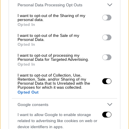
Please note that this website/app uses one or more Google
Personal Data Processing Opt Outs
αλλά δεν έφτασε ποτέ στον
services and may gather and store information including but
προγραμματισμένο τελικό προορισμό του
not limited to your visit or usage behaviour. You may click to
I want to opt-out of the Sharing of my
personal data.
στην Πολωνία.
grant or deny consent to Google and its third-party tags to
Opted In
use your data for below specified purposes in below Google
consent section.
I want to opt-out of the Sale of my
ΔΙΑΒΑΣΤΕ ΕΠΙΣΗΣ
Personal Data.
Opted In
Κόσμος
|
28.03.2026 17:38
I want to opt-out of processing my
«Σύντομα θα φύγουμε από το Ιράν»
Personal Data for Targeted Advertising.
Opted In
λένε τώρα οι ΗΠΑ - «Ο Τραμπ θα
συνεχίσει λίγο ακόμα»
I want to opt-out of Collection, Use,
Retention, Sale, and/or Sharing of my
Personal Data that Is Unrelated with the
Purposes for which it was collected.
Opted Out
Όπως μεταδίδει το
πρακτορείο Reuters
, το
Google consents
όχημα και το φορτίο παραμένουν
άφαντα
. Η
I want to allow Google to enable storage
Nestle δεν αποκάλυψε πού ακριβώς χάθηκε
related to advertising like cookies on web or
το φορτηγό.
device identifiers in apps.