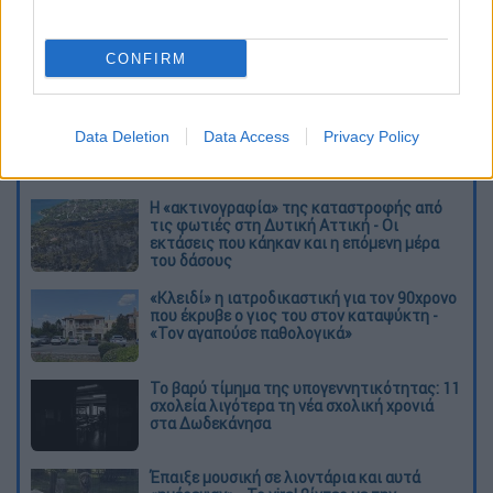
CONFIRM
καταχώρηση
Data Deletion
Data Access
Privacy Policy
Διαβάστε ακόμη
Η «ακτινογραφία» της καταστροφής από
τις φωτιές στη Δυτική Αττική - Οι
εκτάσεις που κάηκαν και η επόμενη μέρα
του δάσους
«Κλειδί» η ιατροδικαστική για τον 90χρονο
που έκρυβε ο γιος του στον καταψύκτη -
«Τον αγαπούσε παθολογικά»
Το βαρύ τίμημα της υπογεννητικότητας: 11
σχολεία λιγότερα τη νέα σχολική χρονιά
στα Δωδεκάνησα
Έπαιξε μουσική σε λιοντάρια και αυτά