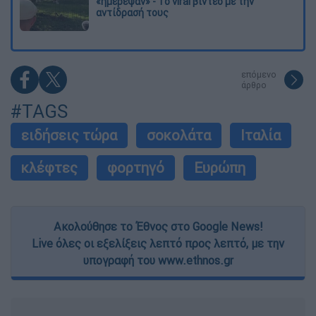
«ημέρεψαν» - Το viral βίντεο με την
αντίδρασή τους
επόμενο
άρθρο
#TAGS
ειδήσεις τώρα
σοκολάτα
Ιταλία
κλέφτες
φορτηγό
Ευρώπη
Ακολούθησε το Έθνος στο Google News!
Live όλες οι εξελίξεις λεπτό προς λεπτό, με την
υπογραφή του www.ethnos.gr