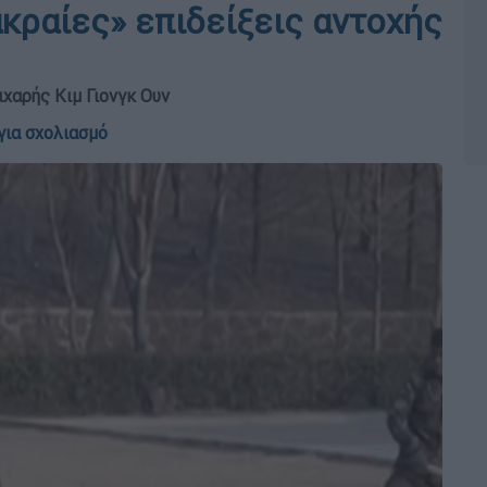
κραίες» επιδείξεις αντοχής
χαρής Κιμ Γιονγκ Ουν
για σχολιασμό