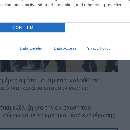
cation functionality and fraud prevention, and other user protection.
video
CONFIRM
Data Deletion
Data Access
Privacy Policy
ημέρες αφότου ο Κιμ παρακολούθησε
ια όπλα ικανά να φτάσουν έως τις
τική εξέλιξη για την ενίσχυση του
, σύμφωνα με τα κρατικά μέσα ενημέρωσης.