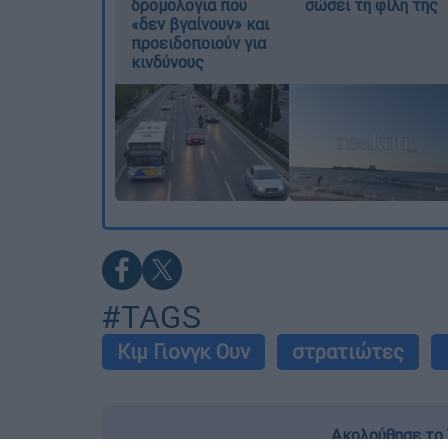
δρομολόγια που
σώσει τη φίλη της
«δεν βγαίνουν» και
προειδοποιούν για
κινδύνους
#TAGS
Κιμ Γιονγκ Ουν
στρατιώτες
Ακολούθησε το 