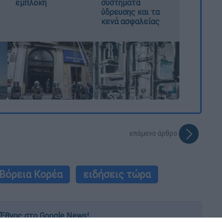
εμπλοκή
συστήματα
ύδρευσης και τα
κενά ασφαλείας
επόμενο άρθρο
Βόρεια Κορέα
ειδήσεις τώρα
Έθνος στο Google News!