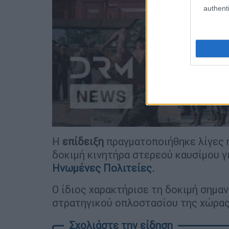
authenti
Η
επίδειξη
πραγματοποιήθηκε λίγες 
δοκιμή κινητήρα στερεού καυσίμου γ
Η
νωμένες
Πολιτείες
.
Ο ίδιος χαρακτήρισε τη δοκιμή σημαν
στρατηγικού οπλοστασίου της χώρας