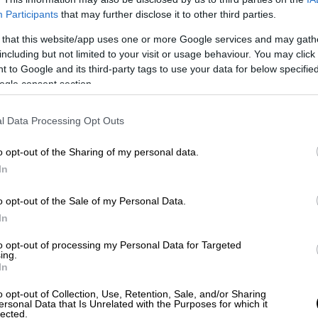
ι του άλλου, πριν περάσουν σε ασκήσεις
Participants
that may further disclose it to other third parties.
να εκτελεί ακόμη και τούμπα στον αέρα.
 that this website/app uses one or more Google services and may gath
including but not limited to your visit or usage behaviour. You may click 
 to Google and its third-party tags to use your data for below specifi
ogle consent section.
τω από την αίθουσα χορού στον Λευκό
l Data Processing Opt Outs
o opt-out of the Sharing of my personal data.
In
τσιμέντων
o opt-out of the Sale of my Personal Data.
In
τύπησε με δύναμη ένα ξύλινο ραβδί πάνω σε
to opt-out of processing my Personal Data for Targeted
 δύο, ενώ η «
μάχη
» συνεχιζόταν. Σε άλλο
ing.
In
ετούσαν πλάκες σκυροδέματος πάνω στην
τις έσπαγε με βαριοπούλα.
o opt-out of Collection, Use, Retention, Sale, and/or Sharing
ersonal Data that Is Unrelated with the Purposes for which it
lected.