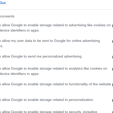
ξευαν φτυάρια ή χτυπούσαν με βαριοπούλες
Out
έλφων τους, επιδεικνύοντας αντοχή στον
consents
 μεγάλη καρέκλα πίσω από ξύλινο τραπέζι,
o allow Google to enable storage related to advertising like cookies on
τιωτικούς γύρω του να γελούν με τις
evice identifiers in apps.
o allow my user data to be sent to Google for online advertising
s.
,
οι στρατιώτες συγκεντρώθηκαν γύρω από
θήματα και πανηγύριζαν, βγάζοντας
to allow Google to send me personalized advertising.
o allow Google to enable storage related to analytics like cookies on
evice identifiers in apps.
o allow Google to enable storage related to functionality of the website
o allow Google to enable storage related to personalization.
o allow Google to enable storage related to security, including