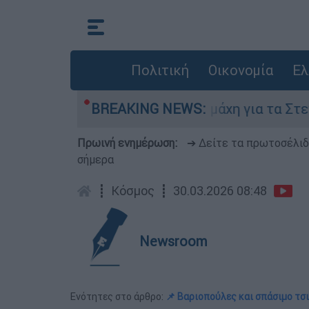
Πολιτική
Οικονομία
Ελ
6 Αυγούστου
BREAKING NEWS:
Η μάχη για τα Στενά του Ορμ
Πρωινή ενημέρωση:
➔ Δείτε τα πρωτοσέλι
σήμερα
┋
Κόσμος
┋
30.03.2026 08:48
Newsroom
Ενότητες στο άρθρο:
📌 Βαριοπούλες και σπάσιμο τσ