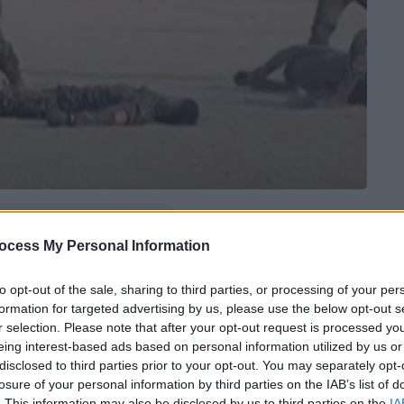
 το ΕΘΝΟΣ στη Google
ocess My Personal Information
ραία- επίδειξη στρατιωτικής ισχύος
, όπου
to opt-out of the sale, sharing to third parties, or processing of your per
φάλι τους και δέχονταν χτυπήματα στην
formation for targeted advertising by us, please use the below opt-out s
 παρακολούθησε ο ηγέτης της Βόρειας
r selection. Please note that after your opt-out request is processed y
eing interest-based ads based on personal information utilized by us or
disclosed to third parties prior to your opt-out. You may separately opt-
τιώτες
έσπαγαν μεγάλες πλάκες
losure of your personal information by third parties on the IAB’s list of
. This information may also be disclosed by us to third parties on the
IA