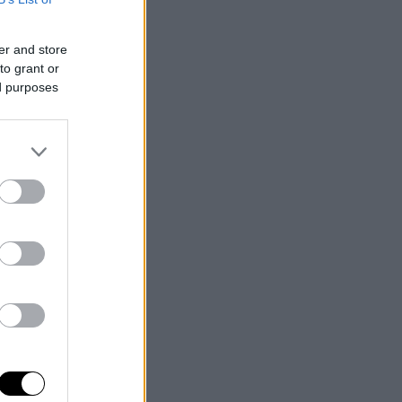
er and store
to grant or
ed purposes