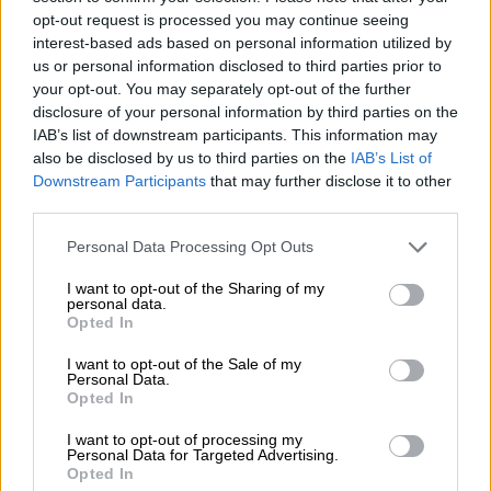
ανηλίκων
, κατά τη διάρκεια του οποίου το
opt-out request is processed you may continue seeing
14χρονο θύμα
δέχθηκε πολλαπλά χτυπήματα
interest-based ads based on personal information utilized by
με μαχαίρι.
us or personal information disclosed to third parties prior to
your opt-out. You may separately opt-out of the further
disclosure of your personal information by third parties on the
ΔΙΑΒΑΣΤΕ ΕΠΙΣΗΣ
IAB’s list of downstream participants. This information may
also be disclosed by us to third parties on the
IAB’s List of
Ελλάδα
|
30.03.2026 18:54
Downstream Participants
that may further disclose it to other
Έρχονται εξελίξεις στη δίκη των
third parties.
Τεμπών μετά την πρώτη αποζημίωση
Please note that this website/app uses one or more Google
Personal Data Processing Opt Outs
σε συγγενείς - «Το ελληνικό δημόσιο
services and may gather and store information including but
γνώριζε»
not limited to your visit or usage behaviour. You may click to
I want to opt-out of the Sharing of my
personal data.
grant or deny consent to Google and its third-party tags to
Opted In
use your data for below specified purposes in below Google
Ελλάδα
|
30.03.2026 19:00
consent section.
I want to opt-out of the Sale of my
Φρίκη στον Εύοσμο: Νεκρή 59χρονη,
Personal Data.
Opted In
ενδείξεις για εγκληματική ενέργεια -
Εντοπίστηκε ημίγυμνη
I want to opt-out of processing my
Personal Data for Targeted Advertising.
Opted In