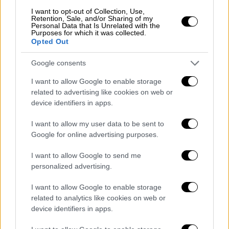
I want to opt-out of Collection, Use,
Retention, Sale, and/or Sharing of my
Η περιοχή γύρω από το σχολείο
Personal Data that Is Unrelated with the
Purposes for which it was collected.
αποκλείστηκε
Opted Out
Η αστυνομία του Αμβούργου και η
Google consents
πυροσβεστική ειδοποιήθηκαν για το
I want to allow Google to enable storage
περιστατικό λίγο μετά τις 14:00. Οι
related to advertising like cookies on web or
διασώστες όταν βρέθηκαν στο σημείο
device identifiers in apps.
προχώρησαν σε
καρδιοαναπνευστική
I want to allow my user data to be sent to
αναζωογόνηση (ΚΑΡΠΑ)
στον βαριά
Google for online advertising purposes.
τραυματισμένο έφηβο. Στη συνέχεια, ο
ανήλικος τραυματίας μεταφέρθηκε σε
I want to allow Google to send me
personalized advertising.
κοντινό νοσοκομείο, όπου σύμφωνα με
πληροφορίες,
υποβάλλεται σε επείγουσα
I want to allow Google to enable storage
χειρουργική επέμβαση
.
related to analytics like cookies on web or
device identifiers in apps.
Η περιοχή γύρω από το σχολείο