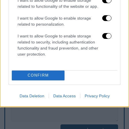
αποκλείστηκε, ενώ η αστυνομία κατάφερε
I want to allow Google to enable storage
related to functionality of the website or app.
εντόπισε τον φερόμενο δράστη κοντά σε
γειτονικό ιππόδρομο και τον συνέλαβε.
Οι
I want to allow Google to enable storage
Αρχές εξακολουθούν να αναζητούν το όπλο
related to personalization.
της επίθεσης
, ενώ την υπόθεση έχει
I want to allow Google to enable storage
αναλάβει πλέον το Τμήμα Ανθρωποκτονιών.
related to security, including authentication
functionality and fraud prevention, and other
user protection.
Τα σχολιά σας δημοσιεύονται άμεσα με δική σας ευθύνη. Το
ΕΘΝΟΣ θα παρεμβαίνει και τα προσβλητικά σχόλια θα
διαγράφονται
CONFIRM
Data Deletion
Data Access
Privacy Policy