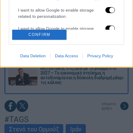
γνώση, τη φύση και την τεχνολογία
I want to allow Google to enable storage
related to personalization.
Απίστευτη ιστορία στην Ελλάδα – Πώς μια
μπάλα ταξίδεψε στη θάλασσα 80 μίλια για
I want to allow Google to enable storage
να κρατήσει ζωντανό έναν 30χρονο!
related to security, including authentication
CONFIRM
functionality and fraud prevention, and other
Κορυφώνεται το κύμα ζέστης: Πού θα
user protection.
δείξει 40αρια το θερμόμετρο - Οι περιοχές
σε red code
Data Deletion
Data Access
Privacy Policy
Μητσοτάκης στη ΔΕΘ με το βλέμμα στο
2027 – Το οικονομικό στοίχημα, η
αυτοδυναμία και η δύσκολη διαδρομή μέχρι
τις κάλπες
επόμενο
άρθρο
#TAGS
Στενό του Ορμούζ
Ιράν