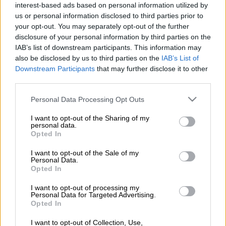
Ντόναλντ Τραμπ (AP)
interest-based ads based on personal information utilized by
us or personal information disclosed to third parties prior to
your opt-out. You may separately opt-out of the further
Προσθέστε το ΕΘΝΟΣ στη Google
disclosure of your personal information by third parties on the
IAB’s list of downstream participants. This information may
also be disclosed by us to third parties on the
IAB’s List of
Ο Πρόεδρος των ΗΠΑ,
Ντόναλντ Τραμπ,
Downstream Participants
that may further disclose it to other
φέρεται να δήλωσε στους συμβούλους του
third parties.
ότι είναι διατεθειμένος να τερματίσει τη
Please note that this website/app uses one or more Google
Personal Data Processing Opt Outs
στρατιωτική εκστρατεία κατά του Ιράν,
services and may gather and store information including but
ακόμη και αν τα
Στενά του Ορμούζ
not limited to your visit or usage behaviour. You may click to
I want to opt-out of the Sharing of my
personal data.
παραμείνουν σε μεγάλο βαθμό κλειστά,
grant or deny consent to Google and its third-party tags to
Opted In
use your data for below specified purposes in below Google
αφήνοντας την πολύπλοκη διαδικασία
consent section.
I want to opt-out of the Sale of my
επαναλειτουργίας τους για μεταγενέστερη
Personal Data.
ημερομηνία, σύμφωνα με δημοσίευμα της
Opted In
Wall Street Journal που επικαλείται
I want to opt-out of processing my
αξιωματούχους της διοίκησης.
Personal Data for Targeted Advertising.
Opted In
Το πρακτορείο
Reuters
δεν μπόρεσε να
I want to opt-out of Collection, Use,