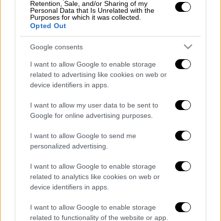
επαληθεύσει άμεσα την αναφορά.
Retention, Sale, and/or Sharing of my
Personal Data that Is Unrelated with the
Purposes for which it was collected.
Opted Out
Τα σχολιά σας δημοσιεύονται άμεσα με δική σας ευθύνη. Το
Google consents
ΕΘΝΟΣ θα παρεμβαίνει και τα προσβλητικά σχόλια θα
διαγράφονται
I want to allow Google to enable storage
related to advertising like cookies on web or
device identifiers in apps.
I want to allow my user data to be sent to
Google for online advertising purposes.
I want to allow Google to send me
personalized advertising.
καταχώρηση
I want to allow Google to enable storage
related to analytics like cookies on web or
device identifiers in apps.
Διαβάστε ακόμη
I want to allow Google to enable storage
Ξεφυλλίζοντας... τέσσερις ιστορίες για τη
related to functionality of the website or app.